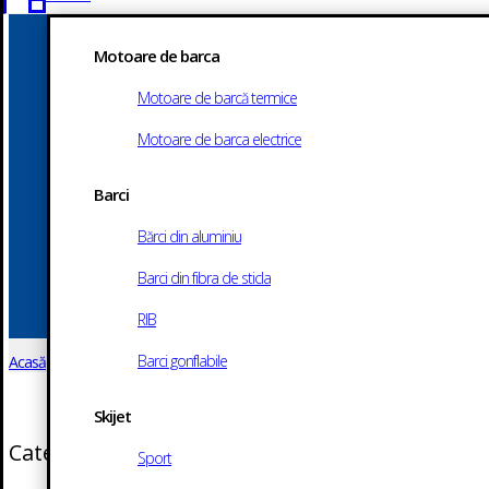
Branduri Motoare de Barca
Barci
Motoare de barca
Skijet-uri
Motoare de barcă termice
Motociclete
Motoare de barca electrice
ATV-uri
Service motoare barca
Barci
Bărci din aluminiu
Service moto
Barci din fibra de sticla
Contact
RIB
Barci gonflabile
Acasă
/
Shop
/ Produse etichetate „dealer yamaha”
Skijet
Categorii
Sport