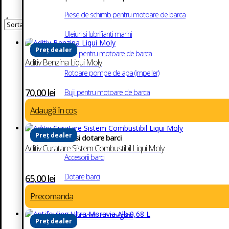
Piese de schimb pentru motoare de barca
Accesorii barci
Uleiuri si lubrifianti marini
Preț dealer
Filtre pentru motoare de barca
Aditiv Benzina Liqui Moly
Rotoare pompe de apa (impeller)
70,00
lei
Bujii pentru motoare de barca
Adaugă în coș
Anozi
Preț dealer
Accesorii si dotare barci
Aditiv Curatare Sistem Combustibil Liqui Moly
Accesorii barci
Dotare barci
65,00
lei
Precomanda
Echipamente electrice
Instrumente de navigatie
Preț dealer