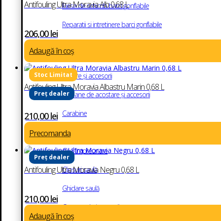
Antifouling Ultra Moravia Alb 0,68 L
Piese de schimb barci gonflabile
Reparatii si intretinere barci gonflabile
206,00
lei
Andocare și ancorare
Adaugă în coș
Ancore și accesorii
Antifouling Ultra Moravia Albastru Marin 0,68 L
Preț dealer
Baloane de acostare și accesorii
Carabine
210,00
lei
Carlige inox
Precomanda
Chei împreunare
Preț dealer
Antifouling Ultra Moravia Negru 0,68 L
Clipsuri saulă
Ghidare saulă
210,00
lei
Geamanduri semnalizare
Adaugă în coș