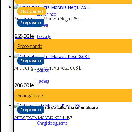
Întinzătoare
Lanțuri inox
Antifouling Ultra Moravia Negru 2.5 L
Preț dealer
Ocheți
655,00
lei
Rodanțe
Precomanda
Role ancore
Saule
Preț dealer
Antifouling Ultra Moravia Rosu 0,68 L
Scripeți
Tacheți
206,00
lei
Vârtejuri
Adaugă în coș
Echipamente de salvare si semnalizare
Preț dealer
Antivegetativ Moravia Rosu 1Kg
Chingi de siguranta