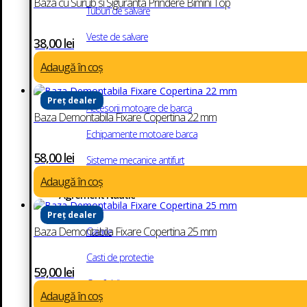
Baza cu Surub si Siguranta Prindere Bimini Top
Tuburi de salvare
Veste de salvare
38,00
lei
Adaugă în coș
Accesorii motoare de barca
Preț dealer
Accesorii motoare de barca
Baza Demontabila Fixare Copertina 22 mm
Echipamente motoare barca
58,00
lei
Sisteme mecanice antifurt
Adaugă în coș
Agrement Nautic
Preț dealer
Baza Demontabila Fixare Copertina 25 mm
Caiace
Casti de protectie
59,00
lei
Gonflabile
Adaugă în coș