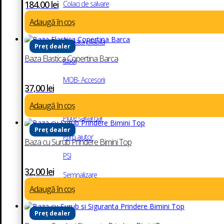
184,00
lei
Colaci de salvare
Adaugă în coș
Costume supravietuire
Galeata pliabila
Preț dealer
Baza Elastica Copertina Barca
Ispol
MOB- Accesorii
37,00
lei
Plute de salvare
Adaugă în coș
Plute salvamar
Preț dealer
Prim ajutor
Baza cu Surub Prindere Bimini Top
PSI
32,00
lei
Semnalizare
Adaugă în coș
Statii de comunicare radio
Targi
Preț dealer