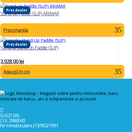
Preț dealer
Stand-Up Paddle (SUP) ARIMAR
Precomanda
Preț dealer
Yamaha Stand-Up Paddle (SUP)
3.928,00
lei
Adaugă în coș

SUSZI SRL
CUI. 2986043
Nr Inmatriculare J13/903/1991