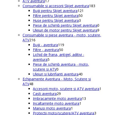
de
17
ATV aventura
17
produse
produse
183
Consumabile si accesorii Skijet aventura
183
121
de
Bujii pentru Skijet aventura
121
50
de
produse
Filtre pentru Skijet aventura
50
3
de
produse
Huse pentru Skijet aventura
3
produse
produse
0
Piese de schimb pentru Skijet aventura
0
produse
9
Uleiuri de motor pentru Skijet aventura
9
produse
Consumabile si piese aventura - moto, scutere,
216
ATV
216
produse
119
Bujii - aventura
119
50
produse
Filtre - aventura
50
de
Lichid de frana, antigel, aditivi -
5
produse
aventura
5
produse
Piese de schimb aventura - moto,
0
scutere si ATV
0
produse
40
Uleiuri si lubrifianti aventura
40
de
Echipamente Aventura - Moto, Scutere si
48
produse
ATV
48
de
1
Accesorii moto, scutere si ATV aventura
1
produse
29
produs
Casti aventura
29
de
13
Imbracaminte moto aventura
13
produse
1
produse
Incaltaminte moto aventura
1
1
produs
Manusi moto aventura
1
produs
3
Protectii moto/scutere/ATV aventura
3