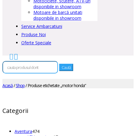
Motociclete, scutere, ATV-uri
disponibile in showroom
Motoare de barcă unitati
disponibile in showroom
Service Ambarcatiuni
Produse Noi
Oferte Speciale


Caută
după:
Acasă
/
Shop
/ Produse etichetate „motor honda”
Categorii
474
Aventura
474