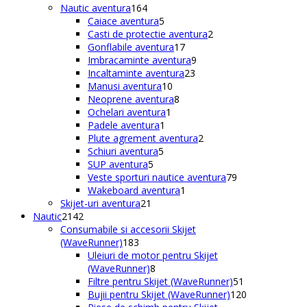
164
produse
Nautic aventura
164
de
5
Caiace aventura
5
produse
produse
2
Casti de protectie aventura
2
17
produse
Gonflabile aventura
17
produse
9
Imbracaminte aventura
9
23
produse
Incaltaminte aventura
23
10
de
Manusi aventura
10
produse
8
produse
Neoprene aventura
8
1
produse
Ochelari aventura
1
1
produs
Padele aventura
1
produs
2
Plute agrement aventura
2
5
produse
Schiuri aventura
5
5
produse
SUP aventura
5
produse
79
Veste sporturi nautice aventura
79
1
de
Wakeboard aventura
1
21
produs
produse
Skijet-uri aventura
21
2142
de
Nautic
2142
de
produse
Consumabile si accesorii Skijet
produse
183
(WaveRunner)
183
de
Uleiuri de motor pentru Skijet
produse
8
(WaveRunner)
8
produse
51
Filtre pentru Skijet (WaveRunner)
51
de
120
Bujii pentru Skijet (WaveRunner)
120
produse
de