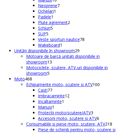
produse
7
produse
Neoprene
7
1
produse
Ochelari
1
1
produs
Padele
1
produs
2
Plute agrement
2
5
produse
Schiuri
5
5
produse
SUP
5
produse
78
Veste sporturi nautice
78
1
de
Wakeboard
1
produs
29
produse
Unități disponibile în showroom
29
de
Motoare de barcă unitati disponibile in
13
produse
showroom
13
produse
Motociclete, scutere, ATV-uri disponibile in
5
showroom
5
468
produse
Moto
468
de
100
Echipamente moto, scutere si ATV
100
produse
77
de
Casti
77
de
12
produse
Imbracaminte
12
produse
1
produse
Incaltaminte
1
1
produs
Manusi
1
produs
3
Protectii moto/scutere/ATV
3
produse
6
Accesorii moto, scutere si ATV
6
produse
218
Consumabile si piese moto, scutere, ATV
218
produse
Piese de schimb pentru moto, scutere si