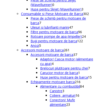
Piese de schimb pentru Skijet
0
produse
(WaveRunner)
0
produse
3
Huse pentru Skijet (WaveRunner)
3
produse
302
Consumabile si Piese Motoare de Barca
302
produse
Piese de schimb pentru motoare de
7
barca
7
produse
47
Uleiuri si lubrifianti marini
47
de
96
Filtre pentru motoare de barca
96
produse
de
24
Rotoare pompe de apa (impeller)
24
produse
122
de
Bujii pentru motoare de barca
122
5
de
produse
Anozi
5
produse
261
produse
Accesorii motoare de barca
261
de
37
Accesorii motoare de barca
37
produse
de
Adaptor/ Casca motor (alimentare
4
produse
cu apa)
4
produse
7
Brelocuri plutitoare pentru chei
7
1
produse
Carucior motor de barca
1
produs
15
Huse pentru motoare de barca
15
216
produse
Echipamente motoare barca
216
produse
84
Alimentare cu combustibil
84
3
de
Canistre
3
produse
16
produse
Coliere, armaturi
16
produse
Conectori/ Mufe
23
alimentare
23