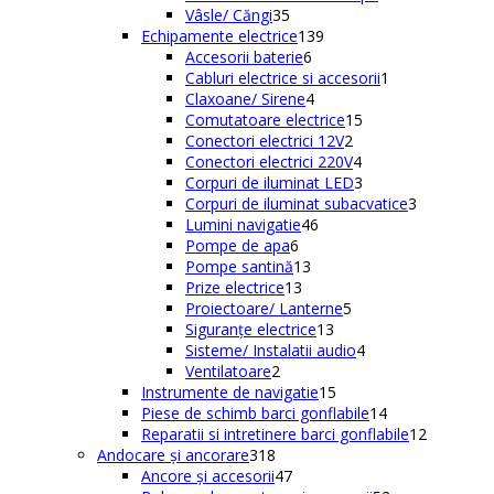
35
produse
Vâsle/ Căngi
35
de
139
Echipamente electrice
139
produse
6
de
Accesorii baterie
6
produse
produse
1
Cabluri electrice si accesorii
1
4
produs
Claxoane/ Sirene
4
produse
15
Comutatoare electrice
15
2
produse
Conectori electrici 12V
2
produse
4
Conectori electrici 220V
4
produse
3
Corpuri de iluminat LED
3
produse
3
Corpuri de iluminat subacvatice
3
46
produse
Lumini navigatie
46
6
de
Pompe de apa
6
produse
13
produse
Pompe santină
13
13
produse
Prize electrice
13
produse
5
Proiectoare/ Lanterne
5
13
produse
Siguranțe electrice
13
produse
4
Sisteme/ Instalatii audio
4
2
produse
Ventilatoare
2
produse
15
Instrumente de navigatie
15
produse
14
Piese de schimb barci gonflabile
14
produse
12
Reparatii si intretinere barci gonflabile
12
318
produse
Andocare și ancorare
318
produse
47
Ancore și accesorii
47