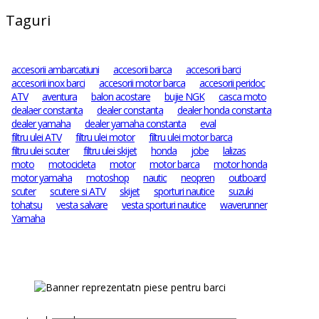
Taguri
accesorii ambarcatiuni
accesorii barca
accesorii barci
accesorii inox barci
accesorii motor barca
accesorii peridoc
ATV
aventura
balon acostare
bujie NGK
casca moto
dealaer constanta
dealer constanta
dealer honda constanta
dealer yamaha
dealer yamaha constanta
eval
filtru ulei ATV
filtru ulei motor
filtru ulei motor barca
filtru ulei scuter
filtru ulei skijet
honda
jobe
lalizas
moto
motocicleta
motor
motor barca
motor honda
motor yamaha
motoshop
nautic
neopren
outboard
scuter
scutere si ATV
skijet
sporturi nautice
suzuki
tohatsu
vesta salvare
vesta sporturi nautice
waverunner
Yamaha