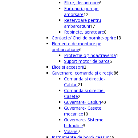
de
6
Filtre, decantoare
6
produse
produse
Furtunuri, pompe
12
amorsare
12
produse
Rezervoare pentru
17
ambarcatiuni
17
produse
8
Robinete, aeratoare
8
produse
13
Contacte/ Chei de pornire-oprire
13
produse
Elemente de montare pe
6
ambarcatiune
6
produse
1
Protectie oglinda/traversa
1
5
produs
Suport motor de barca
5
2
produse
Elice si accesorii
2
produse
86
Guvernare, comanda și direcție
86
de
Comanda si directie-
21
produse
Cabluri
21
de
Comanda si directie-
2
produse
Casete
2
produse
40
Guvernare- Cabluri
40
de
Guvernare- Casete
10
produse
mecanice
10
produse
Guvernare- Sisteme
3
hidraulice
3
7
produse
Volane
7
produse
19
Instrumente de bord/ ceasuri
19