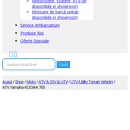
Motociclete, scutere, ATV-uri
disponibile in showroom
Motoare de barcă unitati
disponibile in showroom
Service Ambarcatiuni
Produse Noi
Oferte Speciale


Caută
după:
Acasă
/
Shop
/
Moto
/
ATV & SSV & UTV
/
UTV (Utility Terrain Vehicle)
/
ATV Yamaha KODIAK 700