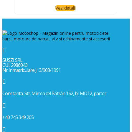
Vezi detalii

SUSZI SRL
CUI. 2986043
Nr Inmatriculare J13/903/1991

Constanta, Str. Mircea cel Bătrân 152, bl. MD12, parter

+40 745 349 205
