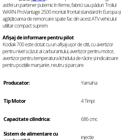
astfel un partener puternic în ferme, fabrici sau păduri. Troliul
WARN ProVantage 2500 montat frontal standard în Europa și
agățătoarea de remorcare spate fac din acest ATV vehiculul
utilitar compact suprem.
Afișaj de informare pentru pilot
Kodiak 700 este dotat cu un afișaj ușor de citit, cu avertizor
pentru nivel scăzut al carburantului, avertizor pentru motor,
avertizor pentru temperatura lichidului de răcire și indicatoare
pentru pozițiile marșarier, neutru și parcare.
Producator:
Yamaha
Tip Motor
4 Timpi
Capacitate cilindrica:
686 cmc
Sistem de alimentare cu
injectie