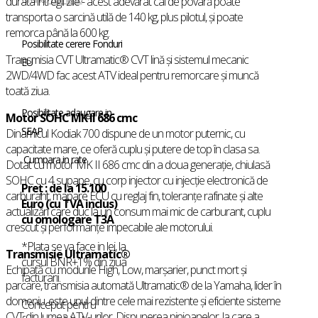
durata întregii zile - acest adevărat cal de povară poate
transporta o sarcină utilă de 140 kg, plus pilotul, şi poate
remorca până la 600 kg.
Posibilitate cerere Fonduri
Transmisia CVT Ultramatic® CVT lină şi sistemul mecanic
EU
2WD/4WD fac acest ATV ideal pentru remorcare şi muncă
toată ziua.
Posibilitate adaugare in
Motor SOHC MK II 686 cmc
SEAP
Dinamicul Kodiak 700 dispune de un motor puternic, cu
capacitate mare, ce oferă cuplu și putere de top în clasa sa.
Cumpara in rate
Dotat cu motor MK II 686 cmc din a doua generație, chiulasă
SOHC cu 4 supape, cu corp injector cu injecție electronică de
Preț : de la 15.100
carburant, mapare ECU cu reglaj fin, toleranțe rafinate și alte
Euro (cu TVA inclus)
actualizări care duc la un consum mai mic de carburant, cuplu
cu omologare T3A
crescut și performanțe impecabile ale motorului.
*Plata se va face in lei, la
Transmisie Ultramatic®
cursul BNR+1% din ziua
Echipată cu modurile High, Low, marșarier, punct mort și
facturarii.
parcare, transmisia automată Ultramatic® de la Yamaha, lider în
domeniu, este unul dintre cele mai rezistente și eficiente sisteme
Conceput pentru
CVT din lumea ATV-urilor. Dispunerea pinioanelor, la care a