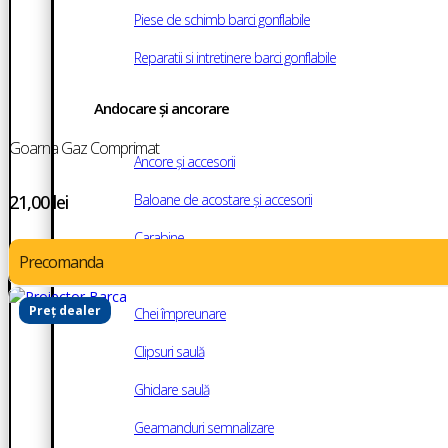
Piese de schimb barci gonflabile
Reparatii si intretinere barci gonflabile
Andocare și ancorare
Goarna Gaz Comprimat
Ancore și accesorii
21,00
lei
Baloane de acostare și accesorii
Carabine
Precomanda
Carlige inox
Preț dealer
Chei împreunare
Clipsuri saulă
Ghidare saulă
Geamanduri semnalizare