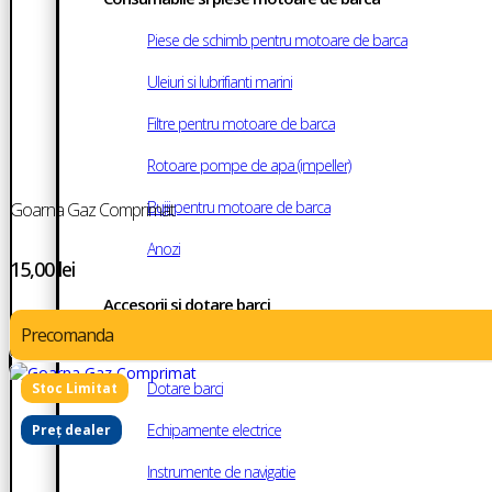
Piese de schimb pentru motoare de barca
Uleiuri si lubrifianti marini
Filtre pentru motoare de barca
Rotoare pompe de apa (impeller)
Bujii pentru motoare de barca
Goarna Gaz Comprimat
Anozi
15,00
lei
Accesorii si dotare barci
Precomanda
Accesorii barci
Dotare barci
Echipamente electrice
Preț dealer
Instrumente de navigatie