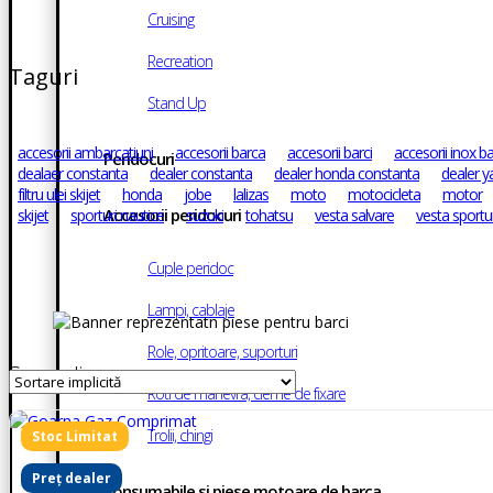
Cruising
Recreation
Taguri
Stand Up
accesorii ambarcatiuni
accesorii barca
accesorii barci
accesorii inox ba
Peridocuri
dealaer constanta
dealer constanta
dealer honda constanta
dealer 
filtru ulei skijet
honda
jobe
lalizas
moto
motocicleta
motor
Accesorii peridocuri
skijet
sporturi nautice
suzuki
tohatsu
vesta salvare
vesta sportur
Cuple peridoc
Lampi, cablaje
Role, opritoare, suporturi
Semnalizare
Roti de manevra, cleme de fixare
Trolii, chingi
Preț dealer
Consumabile si piese motoare de barca