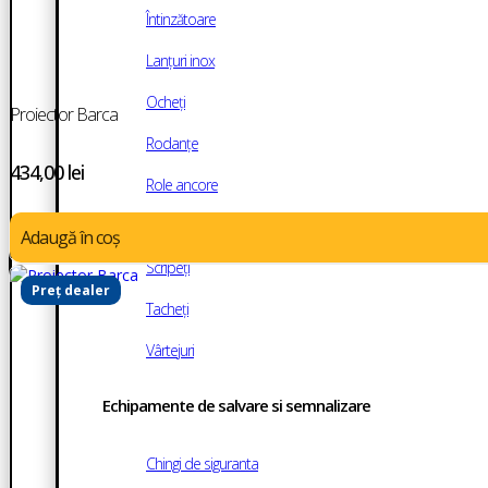
Întinzătoare
Lanțuri inox
Ocheți
Proiector Barca
Rodanțe
434,00
lei
Role ancore
Saule
Adaugă în coș
Scripeți
Preț dealer
Tacheți
Vârtejuri
Echipamente de salvare si semnalizare
Chingi de siguranta