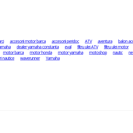
rci
accesorii motor barca
accesorii peridoc
ATV
aventura
balon ac
yamaha
dealer yamaha constanta
eval
filtru ulei ATV
filtru ulei motor
motor barca
motor honda
motor yamaha
motoshop
nautic
ne
i nautice
waverunner
Yamaha