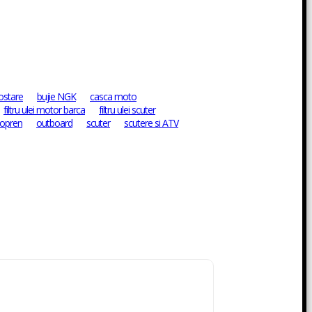
ostare
bujie NGK
casca moto
filtru ulei motor barca
filtru ulei scuter
opren
outboard
scuter
scutere si ATV