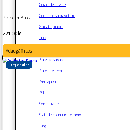
Colaci de salvare
Costume supravietuire
Proiector Barca
Galeata pliabila
271,00
lei
Ispol
MOB- Accesorii
Adaugă în coș
Plute de salvare
Preț dealer
Plute salvamar
Prim ajutor
PSI
Semnalizare
Statii de comunicare radio
Targi