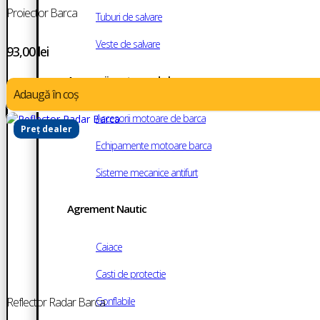
Proiector Barca
Tuburi de salvare
Veste de salvare
93,00
lei
Accesorii motoare de barca
Adaugă în coș
Accesorii motoare de barca
Preț dealer
Echipamente motoare barca
Sisteme mecanice antifurt
Agrement Nautic
Caiace
Casti de protectie
Reflector Radar Barca
Gonflabile