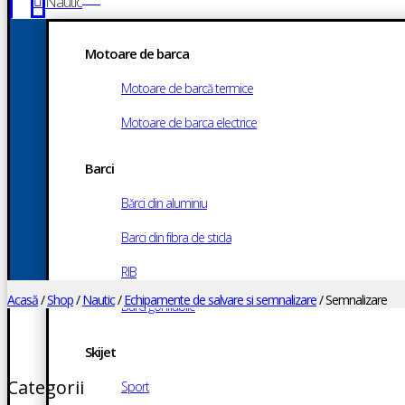
Nautic

Branduri Motoare de Barca
Barci
Motoare de barca
Skijet-uri
Motoare de barcă termice
Motociclete
ATV-uri
Motoare de barca electrice
Service motoare barca
Barci
Bărci din aluminiu
Service moto
Barci din fibra de sticla
Contact
RIB
Acasă
/
Shop
/
Nautic
/
Echipamente de salvare si semnalizare
/ Semnalizare
Barci gonflabile
Skijet
Categorii
Sport