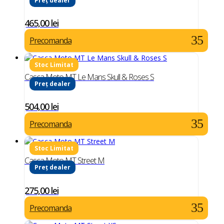
Preț dealer
465,00
lei
Precomanda
Casca Moto MT Le Mans Skull & Roses S
Preț dealer
504,00
lei
Precomanda
Casca Moto MT Street M
Preț dealer
275,00
lei
Precomanda