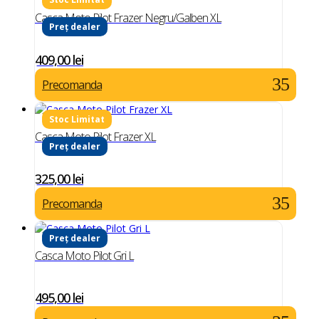
Casca Moto Pilot Frazer Negru/Galben XL
Preț dealer
409,00
lei
Precomanda
Casca Moto Pilot Frazer XL
Preț dealer
325,00
lei
Precomanda
Preț dealer
Casca Moto Pilot Gri L
495,00
lei