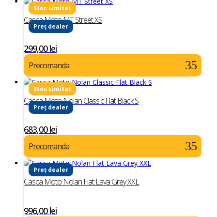
Casca Moto MT Street XS
Preț dealer
299,00
lei
Precomanda
Casca Moto Nolan Classic Flat Black S
Preț dealer
683,00
lei
Precomanda
Preț dealer
Casca Moto Nolan Flat Lava Grey XXL
996,00
lei