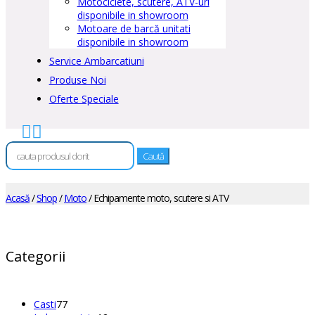
Motociclete, scutere, ATV-uri
disponibile in showroom
Motoare de barcă unitati
disponibile in showroom
Service Ambarcatiuni
Produse Noi
Oferte Speciale


Caută
după:
Acasă
/
Shop
/
Moto
/ Echipamente moto, scutere si ATV
Categorii
77
Casti
77