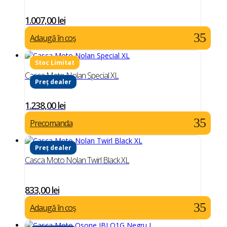
1.007,00
lei
Adaugă în coș
Casca Moto Nolan Special XL
Preț dealer
1.238,00
lei
Precomanda
Preț dealer
Casca Moto Nolan Twirl Black XL
833,00
lei
Adaugă în coș