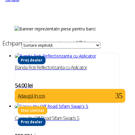
Echipamente moto, scutere si ATV
Preț dealer
Banda Roti Reflectorizanta cu Aplicator
54,00
lei
Adaugă în coș
Casca Atv Off Road Sifam Swap’s S
Preț dealer