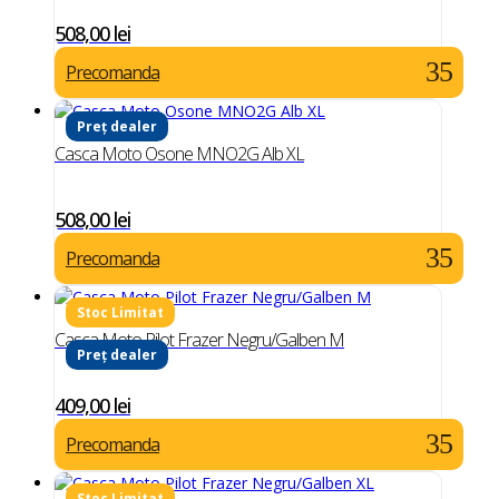
508,00
lei
Precomanda
Preț dealer
Casca Moto Osone MNO2G Alb XL
508,00
lei
Precomanda
Casca Moto Pilot Frazer Negru/Galben M
Preț dealer
409,00
lei
Precomanda