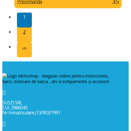
Precomanda
1
2
→

SUSZI SRL
CUI. 2986043
Nr Inmatriculare J13/903/1991
