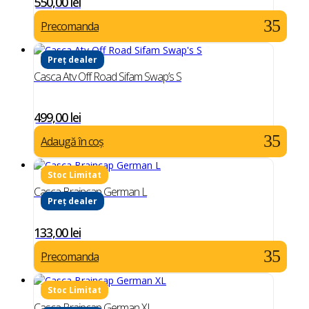
550,00
lei
Precomanda
Preț dealer
Casca Atv Off Road Sifam Swap’s S
499,00
lei
Adaugă în coș
Casca Braincap German L
Preț dealer
133,00
lei
Precomanda
Casca Braincap German XL