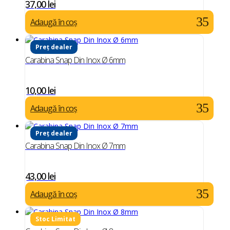
37,00
lei
Adaugă în coș
Preț dealer
Carabina Snap Din Inox Ø 6mm
10,00
lei
Adaugă în coș
Preț dealer
Carabina Snap Din Inox Ø 7mm
43,00
lei
Adaugă în coș