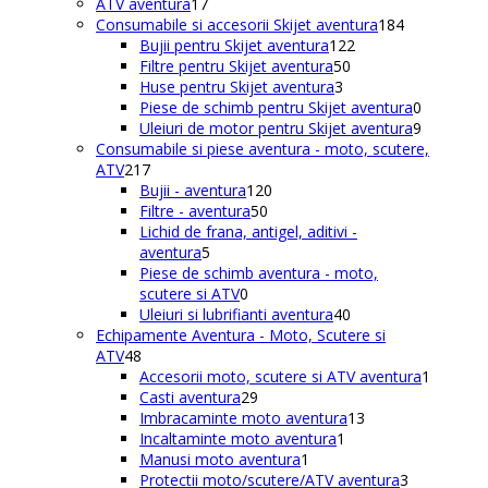
de
17
ATV aventura
17
produse
produse
184
Consumabile si accesorii Skijet aventura
184
122
de
Bujii pentru Skijet aventura
122
50
de
produse
Filtre pentru Skijet aventura
50
3
de
produse
Huse pentru Skijet aventura
3
produse
produse
0
Piese de schimb pentru Skijet aventura
0
produse
9
Uleiuri de motor pentru Skijet aventura
9
produse
Consumabile si piese aventura - moto, scutere,
217
ATV
217
produse
120
Bujii - aventura
120
50
de
Filtre - aventura
50
de
produse
Lichid de frana, antigel, aditivi -
5
produse
aventura
5
produse
Piese de schimb aventura - moto,
0
scutere si ATV
0
produse
40
Uleiuri si lubrifianti aventura
40
de
Echipamente Aventura - Moto, Scutere si
48
produse
ATV
48
de
1
Accesorii moto, scutere si ATV aventura
1
produse
29
produs
Casti aventura
29
de
13
Imbracaminte moto aventura
13
produse
1
produse
Incaltaminte moto aventura
1
1
produs
Manusi moto aventura
1
produs
3
Protectii moto/scutere/ATV aventura
3