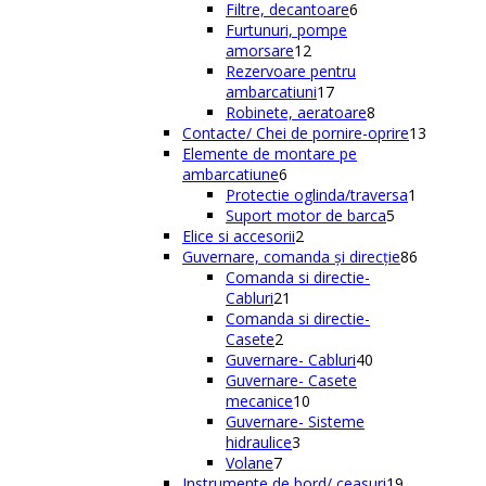
de
6
Filtre, decantoare
6
produse
produse
Furtunuri, pompe
12
amorsare
12
produse
Rezervoare pentru
17
ambarcatiuni
17
produse
8
Robinete, aeratoare
8
produse
13
Contacte/ Chei de pornire-oprire
13
produse
Elemente de montare pe
6
ambarcatiune
6
produse
1
Protectie oglinda/traversa
1
5
produs
Suport motor de barca
5
2
produse
Elice si accesorii
2
produse
86
Guvernare, comanda și direcție
86
de
Comanda si directie-
21
produse
Cabluri
21
de
Comanda si directie-
2
produse
Casete
2
produse
40
Guvernare- Cabluri
40
de
Guvernare- Casete
10
produse
mecanice
10
produse
Guvernare- Sisteme
3
hidraulice
3
7
produse
Volane
7
produse
19
Instrumente de bord/ ceasuri
19