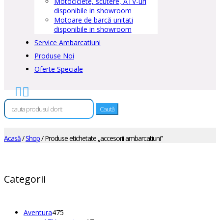
Motociclete, scutere, ATV-uri
disponibile in showroom
Motoare de barcă unitati
disponibile in showroom
Service Ambarcatiuni
Produse Noi
Oferte Speciale


Caută
după:
Acasă
/
Shop
/ Produse etichetate „accesorii ambarcatiuni”
Categorii
475
Aventura
475