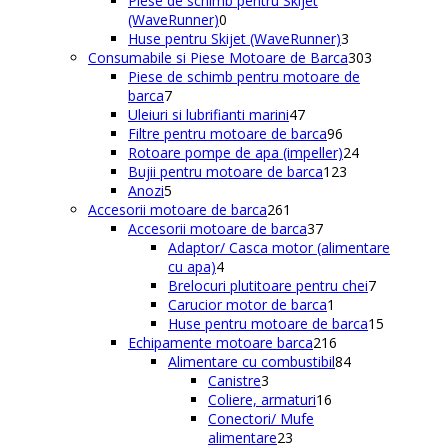
Piese de schimb pentru Skijet
0
produse
(WaveRunner)
0
produse
3
Huse pentru Skijet (WaveRunner)
3
produse
303
Consumabile si Piese Motoare de Barca
303
produse
Piese de schimb pentru motoare de
7
barca
7
produse
47
Uleiuri si lubrifianti marini
47
de
96
Filtre pentru motoare de barca
96
produse
de
24
Rotoare pompe de apa (impeller)
24
produse
123
de
Bujii pentru motoare de barca
123
5
de
produse
Anozi
5
produse
261
produse
Accesorii motoare de barca
261
de
37
Accesorii motoare de barca
37
produse
de
Adaptor/ Casca motor (alimentare
4
produse
cu apa)
4
produse
7
Brelocuri plutitoare pentru chei
7
1
produse
Carucior motor de barca
1
produs
15
Huse pentru motoare de barca
15
216
produse
Echipamente motoare barca
216
produse
84
Alimentare cu combustibil
84
3
de
Canistre
3
produse
16
produse
Coliere, armaturi
16
produse
Conectori/ Mufe
23
alimentare
23