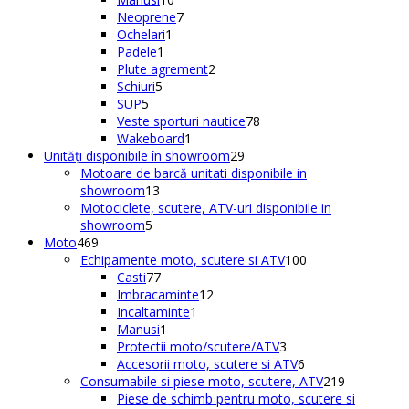
produse
7
produse
Neoprene
7
1
produse
Ochelari
1
1
produs
Padele
1
produs
2
Plute agrement
2
5
produse
Schiuri
5
5
produse
SUP
5
produse
78
Veste sporturi nautice
78
1
de
Wakeboard
1
produs
29
produse
Unități disponibile în showroom
29
de
Motoare de barcă unitati disponibile in
13
produse
showroom
13
produse
Motociclete, scutere, ATV-uri disponibile in
5
showroom
5
469
produse
Moto
469
de
100
Echipamente moto, scutere si ATV
100
produse
77
de
Casti
77
de
12
produse
Imbracaminte
12
produse
1
produse
Incaltaminte
1
1
produs
Manusi
1
produs
3
Protectii moto/scutere/ATV
3
produse
6
Accesorii moto, scutere si ATV
6
produse
219
Consumabile si piese moto, scutere, ATV
219
produse
Piese de schimb pentru moto, scutere si