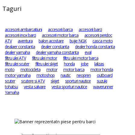
Taguri
accesorii ambarcatiuni
accesorii barca
accesorii barci
accesorii inox barci
accesorii motor barca
accesorii peridoc
ATV
aventura
balon acostare
bujie NGK
casca moto
dealaer constanta
dealer constanta
dealer honda constanta
dealer yamaha
dealer yamaha constanta
eval
filtru ulei ATV
filtru ulei motor
filtru ulei motor barca
filtru ulei scuter
filtru ulei skijet
honda
jobe
lalizas
moto
motocicleta
motor
motor barca
motor honda
motor yamaha
motoshop
nautic
neopren
outboard
scuter
scutere si ATV
skijet
sporturi nautice
suzuki
tohatsu
vesta salvare
vesta sporturi nautice
waverunner
Yamaha