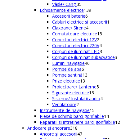
35
produse
Vâsle/ Căngi
35
de
139
Echipamente electrice
139
produse
6
de
Accesorii baterie
6
produse
produse
1
Cabluri electrice si accesorii
1
4
produs
Claxoane/ Sirene
4
produse
15
Comutatoare electrice
15
2
produse
Conectori electrici 12V
2
produse
4
Conectori electrici 220V
4
produse
3
Corpuri de iluminat LED
3
produse
3
Corpuri de iluminat subacvatice
3
46
produse
Lumini navigatie
46
6
de
Pompe de apa
6
produse
13
produse
Pompe santină
13
13
produse
Prize electrice
13
produse
5
Proiectoare/ Lanterne
5
13
produse
Siguranțe electrice
13
produse
4
Sisteme/ Instalatii audio
4
2
produse
Ventilatoare
2
produse
15
Instrumente de navigatie
15
produse
14
Piese de schimb barci gonflabile
14
produse
12
Reparatii si intretinere barci gonflabile
12
318
produse
Andocare și ancorare
318
produse
47
Ancore și accesorii
47