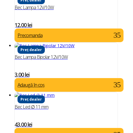
Preț dealer
Bec Lampa 12V/10W
12,00
lei
Precomanda
Preț dealer
Bec Lampa Bipolar 12V/10W
3,00
lei
Adaugă în coș
Preț dealer
Bec Led ∅ 11 mm
43,00
lei