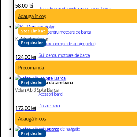
58,00
lei
Piese de schimb pentru motoare de barca
Adaugă în coș
Uleiuri si lubrifianti marini
Filtre pentru motoare de barca
Kit Montare Volan
Preț dealer
Rotoare pompe de apa (impeller)
Bujii pentru motoare de barca
124,00
lei
Anozi
Precomanda
Accesorii si dotare barci
Preț dealer
Volan Alb 3 Spite Barca
Accesorii barci
Dotare barci
172,00
lei
Echipamente electrice
Adaugă în coș
Instrumente de navigatie
Preț dealer