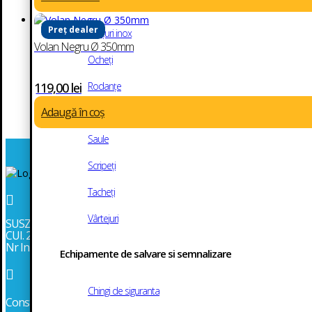
Întinzătoare
Preț dealer
Lanțuri inox
Volan Negru Ø 350mm
Ocheți
Rodanțe
119,00
lei
Adaugă în coș
Role ancore
Saule
Scripeți
Tacheți

Vârtejuri
SUSZI SRL
CUI. 2986043
Nr Inmatriculare J13/903/1991
Echipamente de salvare si semnalizare

Chingi de siguranta
Constanta, Str. Mircea cel Bătrân 152, bl. MD12, parter