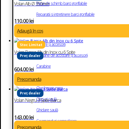
Piese de schimb barci gonflabile
Volan Alb Ø 350mm
Reparatii si intretinere barci gonflabile
110,00
lei
Andocare și ancorare
Adaugă în coș
Ancore și accesorii
Volan Barca Alb din Inox cu 6 Spite
Baloane de acostare și accesorii
Preț dealer
Carabine
604,00
lei
Carlige inox
Precomanda
Chei împreunare
Preț dealer
Clipsuri saulă
Volan Negru 3 Spite Barca
Ghidare saulă
143,00
lei
Geamanduri semnalizare
Precomanda