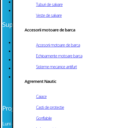
Cosul Meu
Tuburi de salvare
Contact
Veste de salvare
Suport Clienti
Accesorii motoare de barca
Termeni si Conditii
Accesorii motoare de barca
Politica de Confidentialitate
Echipamente motoare barca
Politica Cookie
Sisteme mecanice antifurt
ANPC
Solutionarea Online a Litigiilor
Agrement Nautic
Caiace
Program
Casti de protectie
Gonflabile
Luni – Marti: 08:30 – 16:30