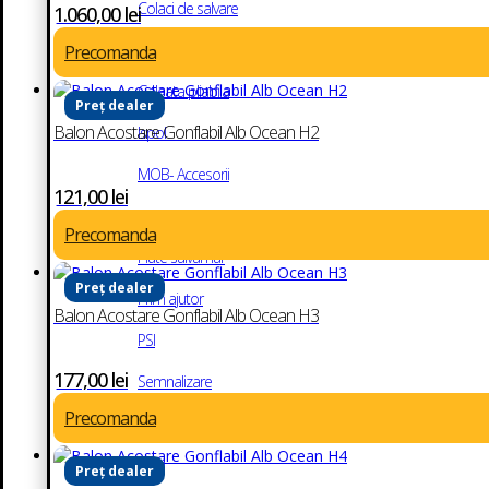
Colaci de salvare
1.060,00
lei
Costume supravietuire
Precomanda
Galeata pliabila
Preț dealer
Balon Acostare Gonflabil Alb Ocean H2
Ispol
MOB- Accesorii
121,00
lei
Plute de salvare
Precomanda
Plute salvamar
Preț dealer
Prim ajutor
Balon Acostare Gonflabil Alb Ocean H3
PSI
177,00
lei
Semnalizare
Precomanda
Statii de comunicare radio
Targi
Preț dealer