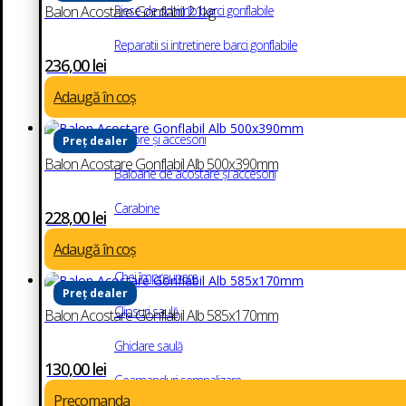
Piese de schimb barci gonflabile
Balon Acostare Gonflabil 2.1kg
Reparatii si intretinere barci gonflabile
236,00
lei
Andocare și ancorare
Adaugă în coș
Ancore și accesorii
Preț dealer
Balon Acostare Gonflabil Alb 500x390mm
Baloane de acostare și accesorii
Carabine
228,00
lei
Carlige inox
Adaugă în coș
Chei împreunare
Preț dealer
Clipsuri saulă
Balon Acostare Gonflabil Alb 585x170mm
Ghidare saulă
130,00
lei
Geamanduri semnalizare
Precomanda