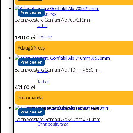
Întinzătoare
Preț dealer
Lanțuri inox
Balon Acostare Gonflabil Alb 705x215mm
Ocheți
Rodanțe
180,00
lei
Adaugă în coș
Role ancore
Saule
Preț dealer
Balon Acostare Gonflabil Alb 710mm X 550mm
Scripeți
Tacheți
401,00
lei
Vârtejuri
Precomanda
Echipamente de salvare si semnalizare
Preț dealer
Balon Acostare Gonflabil Alb 940mm x 710mm
Chingi de siguranta