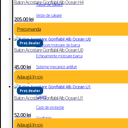
Balon Acostare Gonflabil Alb Ocean H4
Tuburi de salvare
Veste de salvare
205,00
lei
Precomanda
Accesorii motoare de barca
Preț dealer
Accesorii motoare de barca
Balon Acostare Gonflabil Alb Ocean U0
Echipamente motoare barca
45,00
lei
Sisteme mecanice antifurt
Adaugă în coș
Agrement Nautic
Preț dealer
Caiace
Balon Acostare Gonflabil Alb Ocean U1
Casti de protectie
52,00
lei
Gonflabile
Adaugă în coș