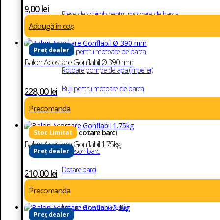
9,00
lei
Piese de schimb pentru motoare de barca
Adaugă în coș
Uleiuri si lubrifianti marini
Preț dealer
Filtre pentru motoare de barca
Balon Acostare Gonflabil Ø 390 mm
Rotoare pompe de apa (impeller)
Bujii pentru motoare de barca
228,00
lei
Anozi
Precomanda
Accesorii si dotare barci
Balon Acostare Gonflabil 1.75kg
Accesorii barci
Preț dealer
Dotare barci
210,00
lei
Echipamente electrice
Precomanda
Instrumente de navigatie
Preț dealer