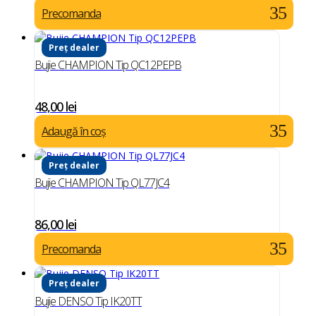
Precomanda
Preț dealer
Bujie CHAMPION Tip QC12PEPB
48,00
lei
Adaugă în coș
Preț dealer
Bujie CHAMPION Tip QL77JC4
86,00
lei
Precomanda
Preț dealer
Bujie DENSO Tip IK20TT