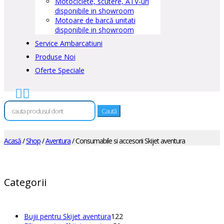
Motociclete, scutere, ATV-uri
disponibile in showroom
Motoare de barcă unitati
disponibile in showroom
Service Ambarcatiuni
Produse Noi
Oferte Speciale


Caută
după:
Acasă
/
Shop
/
Aventura
/ Consumabile si accesorii Skijet aventura
Categorii
122
Bujii pentru Skijet aventura
122