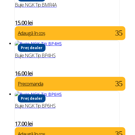
Bujie NGK Tip BMR4A
15,00
lei
Adaugă în coș
Preț dealer
Bujie NGK Tip BP4HS
16,00
lei
Precomanda
Preț dealer
Bujie NGK Tip BP6HS
17,00
lei
Adaugă în coș