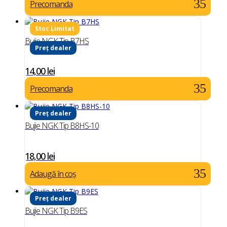
Precomanda
Bujie NGK Tip B7HS
Preț dealer
14,00
lei
Precomanda
Preț dealer
Bujie NGK Tip B8HS-10
18,00
lei
Adaugă în coș
Preț dealer
Bujie NGK Tip B9ES