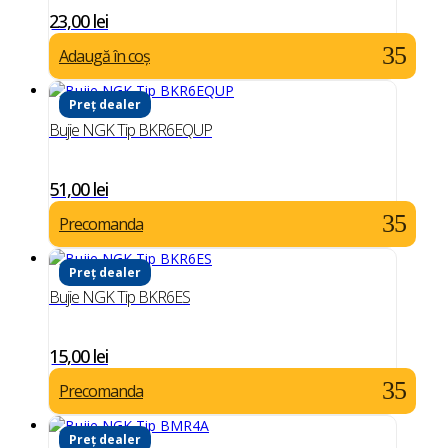
23,00
lei
Adaugă în coș
Preț dealer
Bujie NGK Tip BKR6EQUP
51,00
lei
Precomanda
Preț dealer
Bujie NGK Tip BKR6ES
15,00
lei
Precomanda
Preț dealer