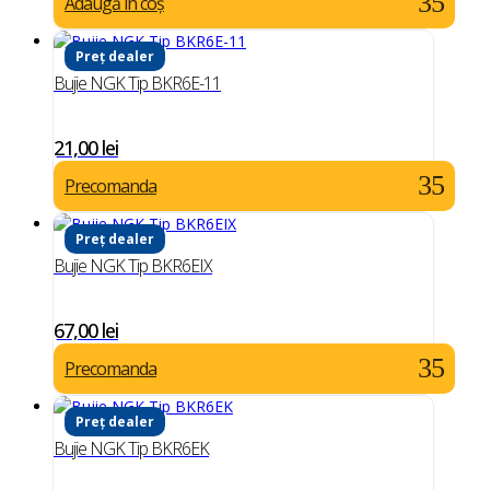
Adaugă în coș
Preț dealer
Bujie NGK Tip BKR6E-11
21,00
lei
Precomanda
Preț dealer
Bujie NGK Tip BKR6EIX
67,00
lei
Precomanda
Preț dealer
Bujie NGK Tip BKR6EK