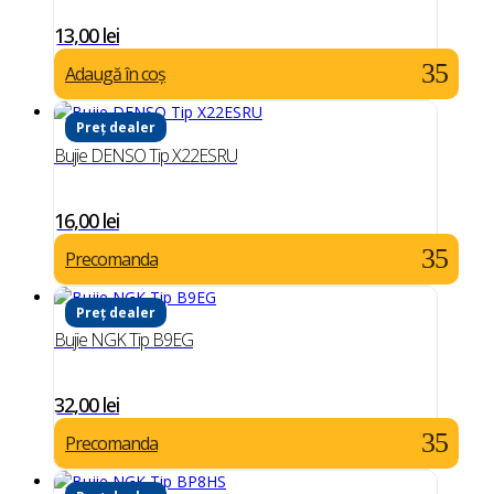
13,00
lei
Adaugă în coș
Preț dealer
Bujie DENSO Tip X22ESRU
16,00
lei
Precomanda
Preț dealer
Bujie NGK Tip B9EG
32,00
lei
Precomanda