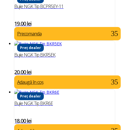
Bujie NGK Tip BCPR5EY-11
19,00
lei
Precomanda
Preț dealer
Bujie NGK Tip BKR5EK
20,00
lei
Adaugă în coș
Preț dealer
Bujie NGK Tip BKR6E
18,00
lei