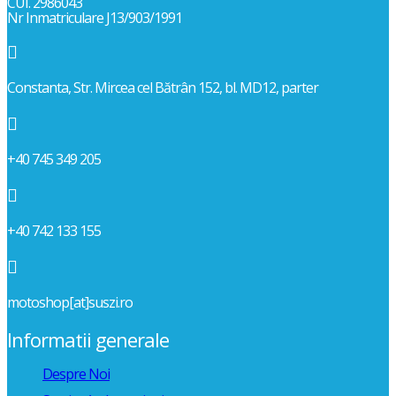
CUI. 2986043
Nr Inmatriculare J13/903/1991

Constanta, Str. Mircea cel Bătrân 152, bl. MD12, parter

+40 745 349 205

+40 742 133 155

motoshop[at]suszi.ro
Informatii generale
Despre Noi