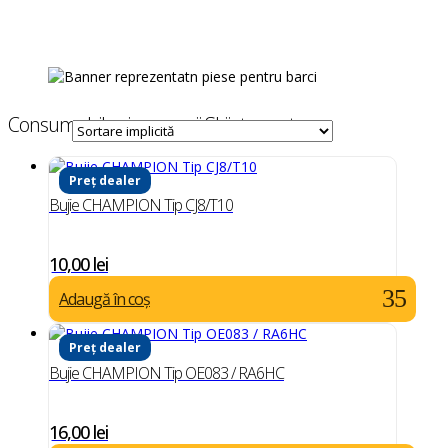
Consumabile si accesorii Skijet aventura
Preț dealer
Bujie CHAMPION Tip CJ8/T10
10,00
lei
Adaugă în coș
Preț dealer
Bujie CHAMPION Tip OE083 / RA6HC
16,00
lei