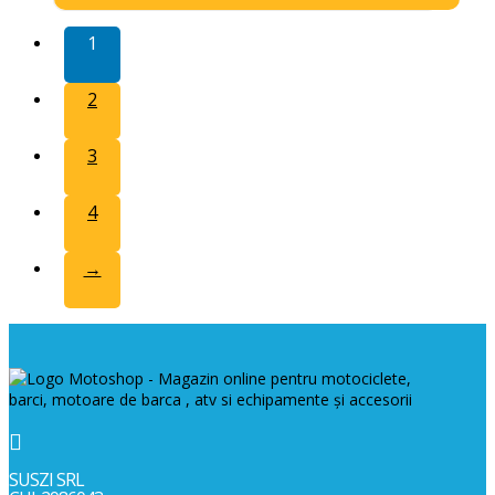
1
2
3
4
→

SUSZI SRL