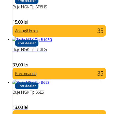
Preț dealer
Bujie NGK Tip BP8HS
15,00
lei
Adaugă în coș
Preț dealer
Bujie NGK Tip B10EG
37,00
lei
Precomanda
Preț dealer
Bujie NGK Tip B6ES
13,00
lei