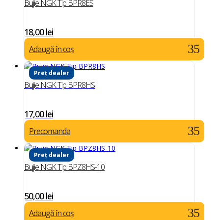
Bujie NGK Tip BPR8ES
18,00
lei
Adaugă în coș
Preț dealer
Bujie NGK Tip BPR8HS
17,00
lei
Precomanda
Preț dealer
Bujie NGK Tip BPZ8HS-10
50,00
lei
Adaugă în coș