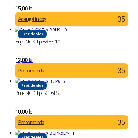
15,00
lei
Adaugă în coș
Preț dealer
Bujie NGK Tip B9HS-10
12,00
lei
Precomanda
Preț dealer
Bujie NGK Tip BCP6ES
10,00
lei
Precomanda
Preț dealer