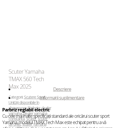
Scuter Yamaha
TMAX 560 Tech
Max 2025
Descriere
Categorii:
Scutere Sport
,
Informații suplimentare
Unități disponibile în
showroom
Etichete:
dealer
Parbriz reglabil electric
yamaha
,
dealer yamaha
Cu cele mai înalte specificații standard ale oricărui scuter sport
constanta
,
scuter
,
scuter
Yamaha, modelul TMAX Tech Max este echipat pentru a vă
de oras
,
scuter Yamaha