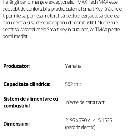
Pe lângă performanțele excepționale, TMAX Tech MAX este
deosebit de confortabil și practic. Sistemul Smart Key fără cheie
îți permite să pornești motorul, să deblochezi șaua, să eliberezi
cricul central și să deschizi capacul de combustibil. Nu trebuie
decât să păstrezi cheia Smart Key în buzunar, iar TMAX poate
porni imediat.
Producator:
Yamaha
Capacitate cilindrica:
562 cmc
Sistem de alimentare cu
Injecţie de carburant
combustibil
2195 x 780 x 1415-1525
Dimensiuni:
(parbriz electric)