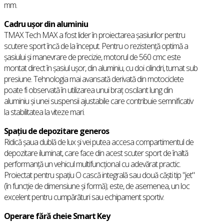
mm.
Cadru ușor din aluminiu
TMAX Tech MAX a fost lider în proiectarea șasiurilor pentru
scutere sport încă de la început. Pentru o rezistență optimă a
șasiului și manevrare de precizie, motorul de 560 cmc este
montat direct în șasiul ușor, din aluminiu, cu doi cilindri, turnat sub
presiune. Tehnologia mai avansată derivată din motociclete
poate fi observată în utilizarea unui braț oscilant lung din
aluminiu și unei suspensii ajustabile care contribuie semnificativ
la stabilitatea la viteze mari.
Spațiu de depozitare generos
Ridică șaua dublă de lux și vei putea accesa compartimentul de
depozitare iluminat, care face din acest scuter sport de înaltă
performanță un vehicul multifuncțional cu adevărat practic.
Proiectat pentru spațiu O cască integrală sau două căști tip "jet"
(în funcție de dimensiune și formă); este, de asemenea, un loc
excelent pentru cumpărături sau echipament sportiv.
Operare fără cheie Smart Key