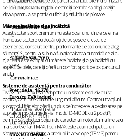
oferi o călătorie de lux pe tot parcursul anului. Oferind o mișcare
Tmax 560 Tech Max
,
de 110 mm, ecranul reglabil electric îți permite să alegi poziția
Yamaha
Brand:
Yamaha
ideală pentru a se potrivi cu fizicul și stilul tău de pilotare.
Mânere încălzite și șa încălzită
Posibilitate cerere Fonduri
Acest scuter sport premium nu este doar unul dintre cele mai
EU
frumoase scutere cu două roți de pe șosele, ci este, de
asemenea, construit pentru performanțe de top oriunde alegi
să mergi. Și, pentru a sublinia funcționalitatea autentică de zi cu
Posibilitate adaugare in
zi, acesta este echipat cu mânere încălzite și o șa încălzită cu
SEAP
aspect de piele, care îți oferă un confort sporit pe tot parcursul
anului.
Cumpara in rate
Sisteme de asistență pentru conducător
Preț : de la
16.270
TMAX Tech Max este echipat cu un sistem exclusiv cruise
Euro (cu TVA inclus)
control, care face călătoriile lungi mai plăcute. Controlul tracțiunii
și controlul frânelor oferă un plus de încredere la deplasarea pe
*Plata se va face in lei, la
suprafețe moi și umede - iar modul D-MODE cu 2 poziții îți
cursul BNR + 1% din
permite să selectezi opțiuni de caracter al motorului mai line sau
ziua facturarii.
mai sportive. Iar TMAX Tech MAX este acum echipat cu un
sistem de monitorizare a presiunii în anvelope (TPMS) pentru
MAX is in details.