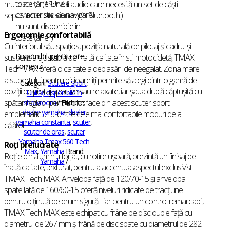
toate țările. Unele
multe altele. (*Servicii audio care necesită un set de căști
caracteristici de navigare
separat cu conexiune prin Bluetooth.)
nu sunt disponibile în
Ergonomie confortabilă
toate țările. )
Cu interiorul său spațios, poziția naturală de pilotaj și cadrul și
Disponibil pentru pre-
suspensia ajustabilă de înaltă calitate în stil motocicletă, TMAX
comenzi
Tech MAX oferă o calitate a deplasării de neegalat. Zona mare
a suportului pentru picioare îți permite să alegi dintr-o gamă de
Categorii:
Scutere Sport
,
poziții de pilotaj sportive sau relaxate, iar șaua dublă căptușită cu
Unități disponibile în
spătar reglabil pentru pilot face din acest scuter sport
showroom
Etichete:
dealer yamaha
,
dealer
emblematic unul dintre cele mai confortabile moduri de a
yamaha constanta
,
scuter
,
călători!
scuter de oras
,
scuter
Yamaha Tmax 560 Tech
Roți prelucrate
Max
,
Yamaha
Brand:
Roțile din aluminiu forjat, cu rotire ușoară, prezintă un finisaj de
Yamaha
înaltă calitate, texturat, pentru a accentua aspectul exclusivist
TMAX Tech MAX. Anvelopa față de 120/70-15 și anvelopa
spate lată de 160/60-15 oferă niveluri ridicate de tracțiune
pentru o ținută de drum sigură - iar pentru un control remarcabil,
TMAX Tech MAX este echipat cu frâne pe disc duble față cu
diametrul de 267 mm și frână pe disc spate cu diametrul de 282