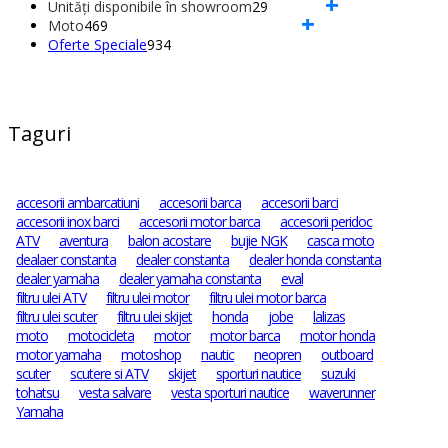
+
de
produse
29
Unități disponibile în showroom
29
+
469
produse
de
Moto
469
de
934
produse
Oferte Speciale
934
produse
de
produse
Taguri
accesorii ambarcatiuni
accesorii barca
accesorii barci
accesorii inox barci
accesorii motor barca
accesorii peridoc
ATV
aventura
balon acostare
bujie NGK
casca moto
dealaer constanta
dealer constanta
dealer honda constanta
dealer yamaha
dealer yamaha constanta
eval
filtru ulei ATV
filtru ulei motor
filtru ulei motor barca
filtru ulei scuter
filtru ulei skijet
honda
jobe
lalizas
moto
motocicleta
motor
motor barca
motor honda
motor yamaha
motoshop
nautic
neopren
outboard
scuter
scutere si ATV
skijet
sporturi nautice
suzuki
tohatsu
vesta salvare
vesta sporturi nautice
waverunner
Yamaha