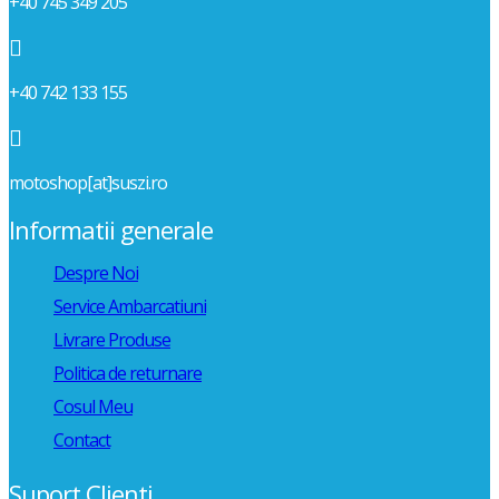
+40 745 349 205

+40 742 133 155

motoshop[at]suszi.ro
Informatii generale
Despre Noi
Service Ambarcatiuni
Livrare Produse
Politica de returnare
Cosul Meu
Contact
Suport Clienti