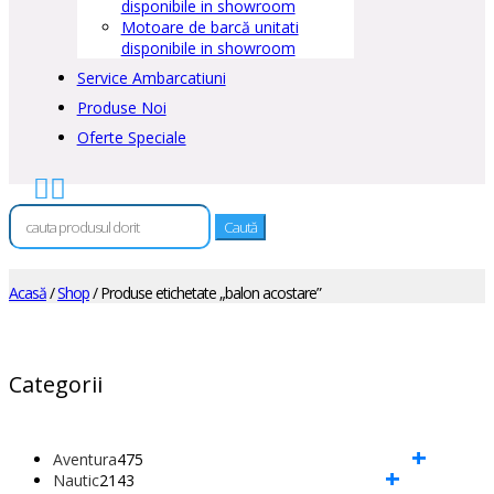
disponibile in showroom
Motoare de barcă unitati
disponibile in showroom
Service Ambarcatiuni
Produse Noi
Oferte Speciale


Caută
după:
Acasă
/
Shop
/ Produse etichetate „balon acostare”
Categorii
+
475
Aventura
475
+
2143
de
Nautic
2143