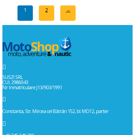
1
2
→

SUSZI SRL
CUI. 2986043
Nr Inmatriculare J13/903/1991

Constanta, Str. Mircea cel Bătrân 152, bl. MD12, parter
