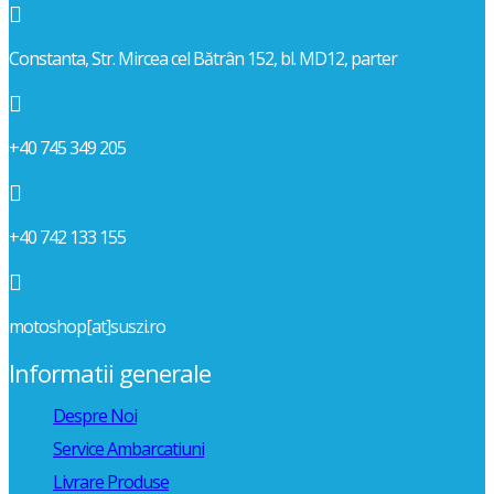

Constanta, Str. Mircea cel Bătrân 152, bl. MD12, parter

+40 745 349 205

+40 742 133 155

motoshop[at]suszi.ro
Informatii generale
Despre Noi
Service Ambarcatiuni
Livrare Produse