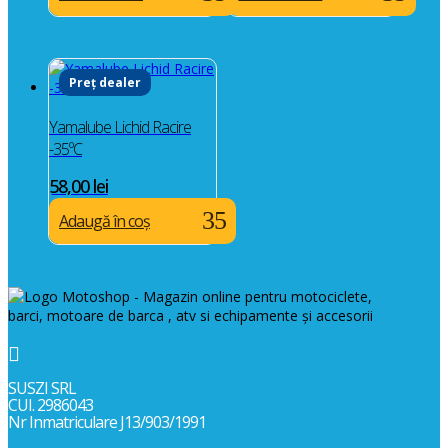
Preț dealer
Yamalube Lichid Racire
-35ºC
58,00
lei
Adaugă în coș

SUSZI SRL
CUI. 2986043
Nr Inmatriculare J13/903/1991