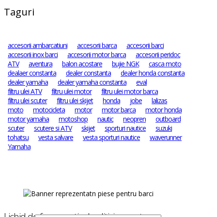
Taguri
accesorii ambarcatiuni
accesorii barca
accesorii barci
accesorii inox barci
accesorii motor barca
accesorii peridoc
ATV
aventura
balon acostare
bujie NGK
casca moto
dealaer constanta
dealer constanta
dealer honda constanta
dealer yamaha
dealer yamaha constanta
eval
filtru ulei ATV
filtru ulei motor
filtru ulei motor barca
filtru ulei scuter
filtru ulei skijet
honda
jobe
lalizas
moto
motocicleta
motor
motor barca
motor honda
motor yamaha
motoshop
nautic
neopren
outboard
scuter
scutere si ATV
skijet
sporturi nautice
suzuki
tohatsu
vesta salvare
vesta sporturi nautice
waverunner
Yamaha
Lichid de frana, antigel, aditivi - aventura