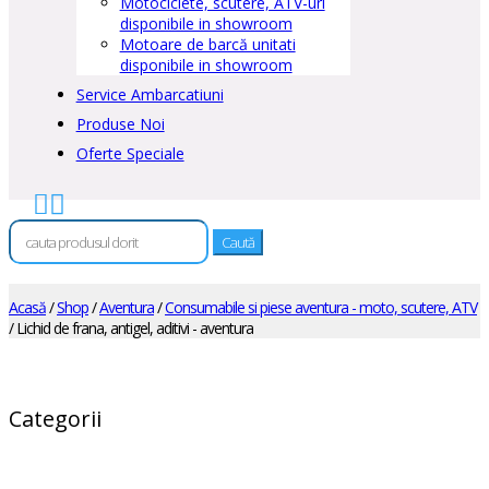
Motociclete, scutere, ATV-uri
disponibile in showroom
Motoare de barcă unitati
disponibile in showroom
Service Ambarcatiuni
Produse Noi
Oferte Speciale


Caută
după:
Acasă
/
Shop
/
Aventura
/
Consumabile si piese aventura - moto, scutere, ATV
/ Lichid de frana, antigel, aditivi - aventura
Categorii