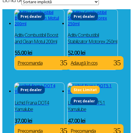
Preț dealer
Preț dealer
Aditiv Combustibil Boost
Aditiv Combustibil
and Clean Motul 200ml
Stabilizator Motorex 250ml
55,00
lei
52,00
lei
Precomanda
Adaugă în coș
Preț dealer
Preț dealer
Lichid Frana DOT4
Lichid Frana DOT5.1
Yamalube
Yamalube
37,00
lei
47,00
lei
Precomanda
Precomanda