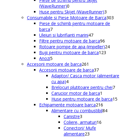
Piese de schimb pentru Skijet
0
produse
(WaveRunner)
0
produse
3
Huse pentru Skijet (WaveRunner)
3
produse
303
Consumabile si Piese Motoare de Barca
303
produse
Piese de schimb pentru motoare de
7
barca
7
produse
47
Uleiuri si lubrifianti marini
47
de
96
Filtre pentru motoare de barca
96
produse
de
24
Rotoare pompe de apa (impeller)
24
produse
123
de
Bujii pentru motoare de barca
123
5
de
produse
Anozi
5
produse
261
produse
Accesorii motoare de barca
261
de
37
Accesorii motoare de barca
37
produse
de
Adaptor/ Casca motor (alimentare
4
produse
cu apa)
4
produse
7
Brelocuri plutitoare pentru chei
7
1
produse
Carucior motor de barca
1
produs
15
Huse pentru motoare de barca
15
216
produse
Echipamente motoare barca
216
produse
84
Alimentare cu combustibil
84
3
de
Canistre
3
produse
16
produse
Coliere, armaturi
16
produse
Conectori/ Mufe
23
alimentare
23