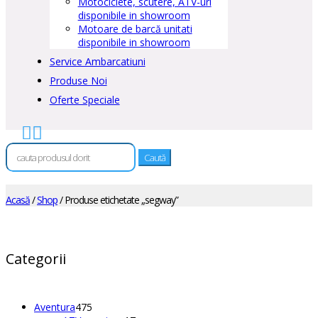
Motociclete, scutere, ATV-uri
disponibile in showroom
Motoare de barcă unitati
disponibile in showroom
Service Ambarcatiuni
Produse Noi
Oferte Speciale


Caută
după:
Acasă
/
Shop
/ Produse etichetate „segway”
Categorii
475
Aventura
475