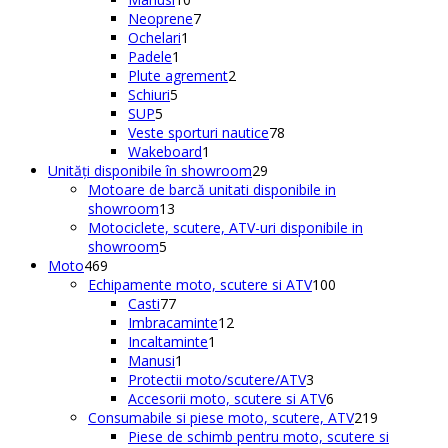
produse
7
produse
Neoprene
7
1
produse
Ochelari
1
1
produs
Padele
1
produs
2
Plute agrement
2
5
produse
Schiuri
5
5
produse
SUP
5
produse
78
Veste sporturi nautice
78
1
de
Wakeboard
1
produs
29
produse
Unități disponibile în showroom
29
de
Motoare de barcă unitati disponibile in
13
produse
showroom
13
produse
Motociclete, scutere, ATV-uri disponibile in
5
showroom
5
469
produse
Moto
469
de
100
Echipamente moto, scutere si ATV
100
produse
77
de
Casti
77
de
12
produse
Imbracaminte
12
produse
1
produse
Incaltaminte
1
1
produs
Manusi
1
produs
3
Protectii moto/scutere/ATV
3
produse
6
Accesorii moto, scutere si ATV
6
produse
219
Consumabile si piese moto, scutere, ATV
219
produse
Piese de schimb pentru moto, scutere si