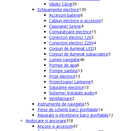
35
produse
Vâsle/ Căngi
35
de
139
Echipamente electrice
139
produse
6
de
Accesorii baterie
6
produse
produse
1
Cabluri electrice si accesorii
1
4
produs
Claxoane/ Sirene
4
produse
15
Comutatoare electrice
15
2
produse
Conectori electrici 12V
2
produse
4
Conectori electrici 220V
4
produse
3
Corpuri de iluminat LED
3
produse
3
Corpuri de iluminat subacvatice
3
46
produse
Lumini navigatie
46
6
de
Pompe de apa
6
produse
13
produse
Pompe santină
13
13
produse
Prize electrice
13
produse
5
Proiectoare/ Lanterne
5
13
produse
Siguranțe electrice
13
produse
4
Sisteme/ Instalatii audio
4
2
produse
Ventilatoare
2
produse
15
Instrumente de navigatie
15
produse
14
Piese de schimb barci gonflabile
14
produse
12
Reparatii si intretinere barci gonflabile
12
318
produse
Andocare și ancorare
318
produse
47
Ancore și accesorii
47