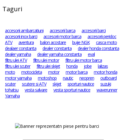
Taguri
accesorii ambarcatiuni
accesorii barca
accesorii barci
accesorii inox barci
accesorii motor barca
accesorii peridoc
ATV
aventura
balon acostare
bujie NGK
casca moto
dealaer constanta
dealer constanta
dealer honda constanta
dealer yamaha
dealer yamaha constanta
eval
filtru ulei ATV
filtru ulei motor
filtru ulei motor barca
filtru ulei scuter
filtru ulei skijet
honda
jobe
lalizas
moto
motocicleta
motor
motor barca
motor honda
motor yamaha
motoshop
nautic
neopren
outboard
scuter
scutere si ATV
skijet
sporturi nautice
suzuki
tohatsu
vesta salvare
vesta sporturi nautice
waverunner
Yamaha