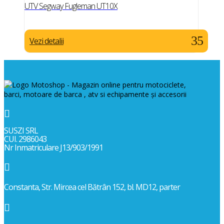
UTV Segway Fugleman UT10X
Vezi detalii

SUSZI SRL
CUI. 2986043
Nr Inmatriculare J13/903/1991

Constanta, Str. Mircea cel Bătrân 152, bl. MD12, parter
