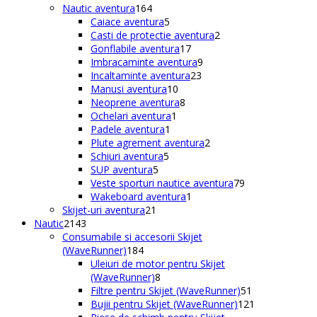
164
produse
Nautic aventura
164
de
5
Caiace aventura
5
produse
produse
2
Casti de protectie aventura
2
17
produse
Gonflabile aventura
17
produse
9
Imbracaminte aventura
9
23
produse
Incaltaminte aventura
23
10
de
Manusi aventura
10
produse
8
produse
Neoprene aventura
8
1
produse
Ochelari aventura
1
1
produs
Padele aventura
1
produs
2
Plute agrement aventura
2
5
produse
Schiuri aventura
5
5
produse
SUP aventura
5
produse
79
Veste sporturi nautice aventura
79
1
de
Wakeboard aventura
1
21
produs
produse
Skijet-uri aventura
21
2143
de
Nautic
2143
de
produse
Consumabile si accesorii Skijet
produse
184
(WaveRunner)
184
de
Uleiuri de motor pentru Skijet
produse
8
(WaveRunner)
8
produse
51
Filtre pentru Skijet (WaveRunner)
51
de
121
Bujii pentru Skijet (WaveRunner)
121
produse
de