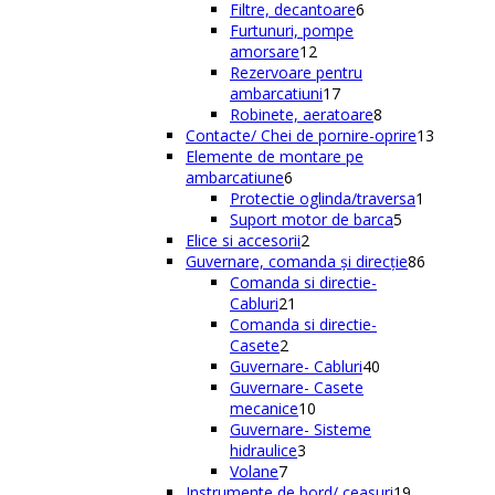
de
6
Filtre, decantoare
6
produse
produse
Furtunuri, pompe
12
amorsare
12
produse
Rezervoare pentru
17
ambarcatiuni
17
produse
8
Robinete, aeratoare
8
produse
13
Contacte/ Chei de pornire-oprire
13
produse
Elemente de montare pe
6
ambarcatiune
6
produse
1
Protectie oglinda/traversa
1
5
produs
Suport motor de barca
5
2
produse
Elice si accesorii
2
produse
86
Guvernare, comanda și direcție
86
de
Comanda si directie-
21
produse
Cabluri
21
de
Comanda si directie-
2
produse
Casete
2
produse
40
Guvernare- Cabluri
40
de
Guvernare- Casete
10
produse
mecanice
10
produse
Guvernare- Sisteme
3
hidraulice
3
7
produse
Volane
7
produse
19
Instrumente de bord/ ceasuri
19