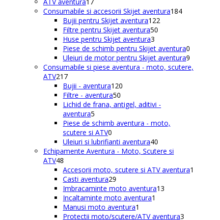
de
17
ATV aventura
17
produse
produse
184
Consumabile si accesorii Skijet aventura
184
122
de
Bujii pentru Skijet aventura
122
50
de
produse
Filtre pentru Skijet aventura
50
3
de
produse
Huse pentru Skijet aventura
3
produse
produse
0
Piese de schimb pentru Skijet aventura
0
produse
9
Uleiuri de motor pentru Skijet aventura
9
produse
Consumabile si piese aventura - moto, scutere,
217
ATV
217
produse
120
Bujii - aventura
120
50
de
Filtre - aventura
50
de
produse
Lichid de frana, antigel, aditivi -
5
produse
aventura
5
produse
Piese de schimb aventura - moto,
0
scutere si ATV
0
produse
40
Uleiuri si lubrifianti aventura
40
de
Echipamente Aventura - Moto, Scutere si
48
produse
ATV
48
de
1
Accesorii moto, scutere si ATV aventura
1
produse
29
produs
Casti aventura
29
de
13
Imbracaminte moto aventura
13
produse
1
produse
Incaltaminte moto aventura
1
1
produs
Manusi moto aventura
1
produs
3
Protectii moto/scutere/ATV aventura
3