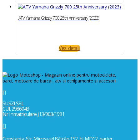
ATV Yamaha Grizzly 700 25th Anniversary (2023)
Vezi detalii

SUSZI SRL
CUI. 2986043
Nr Inmatriculare J13/903/1991

Constanta, Str. Mircea cel Bătrân 152, bl. MD12, parter