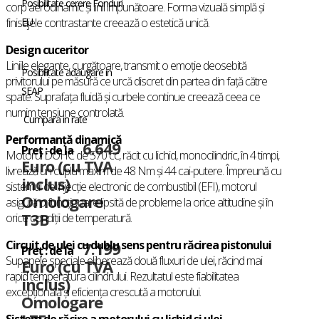
Posibilitate cerere Fonduri
corp aerodinamic și linii impunătoare. Forma vizuală simplă și
EU
finisajele contrastante creează o estetică unică.
Design cuceritor
Liniile elegante, curgătoare, transmit o emoție deosebită
Posibilitate adaugare in
privitorului pe măsură ce urcă discret din partea din față către
SEAP
spate. Suprafața fluidă și curbele continue creează ceea ce
numim tensiune controlată.
Cumpara in rate
Performanță dinamică
6.649
Preț : de la
Motorul DOHC de 570 cc, răcit cu lichid, monocilindric, în 4 timpi,
Euro (cu TVA
livrează un cuplu maxim de 48 Nm și 44 cai-putere. Împreună cu
inclus)
sistemul de injecție electronic de combustibil (EFI), motorul
Omologare
asigură o funcționare lipsită de probleme la orice altitudine și în
T3B
orice condiții de temperatură.
Circuit de ulei cu dublu sens pentru răcirea pistonului
7.199
Preț : de la
Supapele speciale eliberează două fluxuri de ulei, răcind mai
Euro (cu TVA
rapid temperatura cilindrului. Rezultatul este fiabilitatea
inclus)
excepțională și eficiența crescută a motorului.
Omologare
Sistem de răcire a motorului cu lichid și ulei