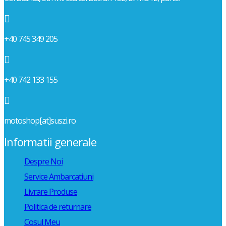

+40 745 349 205

+40 742 133 155

motoshop[at]suszi.ro
Informatii generale
Despre Noi
Service Ambarcatiuni
Livrare Produse
Politica de returnare
Cosul Meu