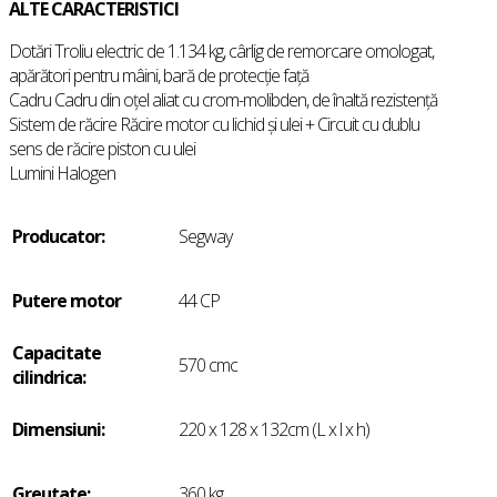
ALTE CARACTERISTICI
Dotări Troliu electric de 1.134 kg, cârlig de remorcare omologat,
apărători pentru mâini, bară de protecție față
Cadru Cadru din oțel aliat cu crom-molibden, de înaltă rezistență
Sistem de răcire Răcire motor cu lichid și ulei + Circuit cu dublu
sens de răcire piston cu ulei
Lumini Halogen
Producator:
Segway
Putere motor
44 CP
Capacitate
570 cmc
cilindrica:
Dimensiuni:
220 x 128 x 132cm (L x l x h)
Greutate:
360 kg