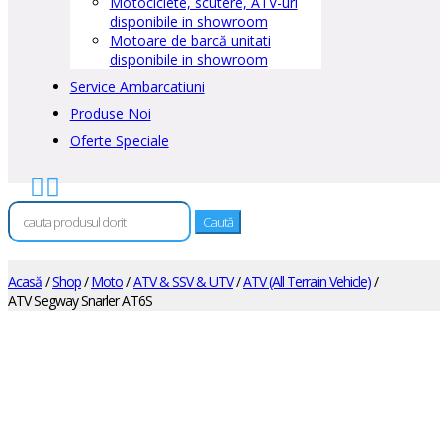
Motociclete, scutere, ATV-uri
disponibile in showroom
Motoare de barcă unitati
disponibile in showroom
Service Ambarcatiuni
Produse Noi
Oferte Speciale


Caută
după:
Acasă
/
Shop
/
Moto
/
ATV & SSV & UTV
/
ATV (All Terrain Vehicle)
/
ATV Segway Snarler AT6S