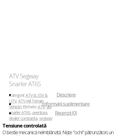
ATV Segway
Snarler AT6S
Descriere
Categorii:
ATV & SSV &
UTV
,
ATV (All Terrain
Informații suplimentare
Vehicle)
Etichete:
ATV
,
atv
snarler AT6S
,
aventura
,
Recenzii (0)
dealer constanta
,
segway
Tensiune controlată
O bestie mecanică neîmblânzită. Niște "ochi" pătrunzători, un