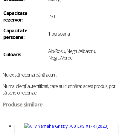
Capacitate
23 L
rezervor:
Capacitate
1 persoana
persoane:
Alb/Rosu, Negru/Albastru,
Culoare:
Negru/Verde
Nu există recenzii până acum.
Numai clienții autentificați, care au cumpărat acest produs, pot
să scrie o recenzie.
Produse similare