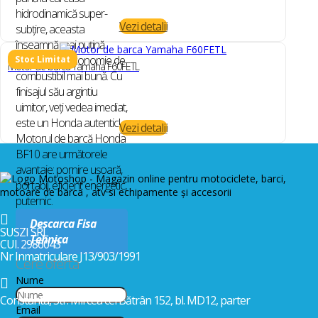
hidrodinamică super-
Vezi detalii
subțire, aceasta
înseamnă mai puțină
frânare și o economie de
Motor de barca Yamaha F60FETL
combustibil mai bună. Cu
finisajul său argintiu
uimitor, veți vedea imediat,
este un Honda autentic!
Vezi detalii
Motorul de barcă Honda
BF10 are următorele
avantaje: pornire ușoară,
portabil, eficient energetic,
puternic.

Descarca Fisa
SUSZI SRL
Tehnica
CUI. 2986043
Nr Inmatriculare J13/903/1991
Cere oferta
Nume

Constanta, Str. Mircea cel Bătrân 152, bl. MD12, parter
Email