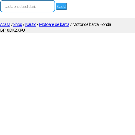
Caută
după:
Acasă
/
Shop
/
Nautic
/
Motoare de barca
/ Motor de barca Honda
BF10DK2 XRU