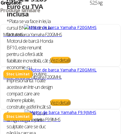
Greutate:
52,5 kg
Euro cu TVA
Produse similare
inclusa
*Plata se va face in lei, la
cursul BNR+1% din ziua
facturarii.
Motor de barca Yamaha F20GMHS
Motorul de barcă Honda
BF10, este renumit
pentru că oferă atât
Vezi detalii
fiabilitate incredibilă, cât și
economie, cu
performanță și putere
Motor de barca Yamaha F20GMHL
impresionantă. Toate
acestea vin într-un design
compact care are
mânere pliabile,
Vezi detalii
construite astfel încât să
fie ușor portabil. Cu un
design elegant și linii
Motor de barca Yamaha F9.9JMHS
sculptate care se duc
până la carcasa