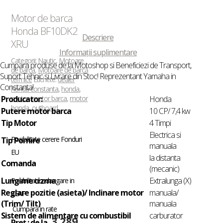
Motor de barca
Honda BF10DK2
Descriere
XRU
Informații suplimentare
Categorii:
Nautic
,
Motoare
Cumpara produse de la Motoshop si Beneficiezi de Transport,
de barca
,
Motoare de barcă
Suport Tehnic si Livrare din Stoc! Reprezentant Yamaha in
termice
Etichete:
dealer
Constanta!
honda constanta
,
honda
,
Producator:
motor
,
motor barca
,
motor
Honda
honda
,
outboard
Putere motor barca
10 CP/ 7,4 kw
Tip Motor
4 Timpi
Electrica si
Posibilitate cerere Fonduri
Tip Pornire
manuala
EU
la distanta
Comanda
(mecanic)
Lungime cizma
Extralunga (X)
Posibilitate adaugare in
Reglare pozitie (asieta)/ Inclinare motor
manuala/
SEAP
(Trim/ Tilt)
manuala
Cumpara in rate
Sistem de alimentare cu combustibil
carburator
3.289
Preț : de la