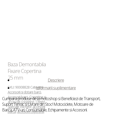
Baza Demontabila
Fixare Copertina
25 mm
Descriere
SKU:
90008828
Categorii:
Informații suplimentare
Accesorii si dotare barci
,
Accesorii barci
,
Copertine si
Cumpara produse de la motoshop si Beneficiezi de Transport,
accesorii copertine
,
Oferte
Suport Tehnic si Livrare din Stoc! Motociclete, Motoare de
Speciale
Etichete:
accesorii
Barca, ATV-uri, Consumabile, Echipamente si Accesorii.
barca
,
accesorii copertina
,