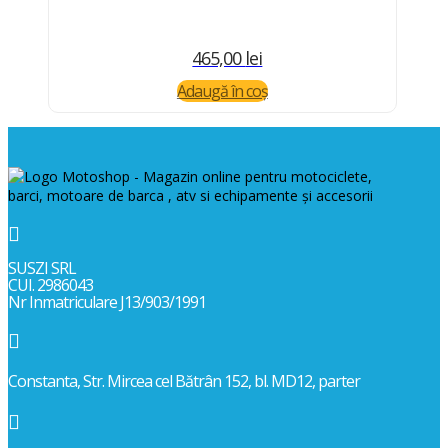
465,00
lei
Adaugă în coș

SUSZI SRL
CUI. 2986043
Nr Inmatriculare J13/903/1991

Constanta, Str. Mircea cel Bătrân 152, bl. MD12, parter
