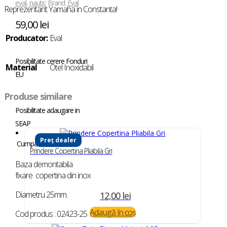
eval
,
nautic
Brand:
Eval
Reprezentant Yamaha in Constanta!
59,00
lei
Producator:
Eval
Posibilitate cerere Fonduri
Material
Otel Inoxidabil
EU
Produse similare
Posibilitate adaugare in
SEAP
Preț dealer
Cumpara in rate
Prindere Copertina Pliabila Gri
Baza demontabila
fixare copertina din inox
Diametru 25mm.
12,00
lei
Adaugă în coș
Cod produs : 02423-25