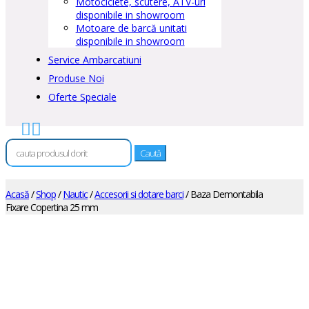
Motociclete, scutere, ATV-uri
disponibile in showroom
Motoare de barcă unitati
disponibile in showroom
Service Ambarcatiuni
Produse Noi
Oferte Speciale


Caută
după:
Acasă
/
Shop
/
Nautic
/
Accesorii si dotare barci
/ Baza Demontabila
Fixare Copertina 25 mm