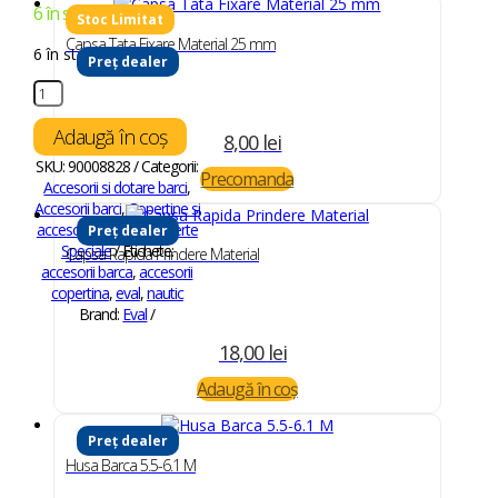
6 în stoc
Capsa Tata Fixare Material 25 mm
6 în stoc
Preț dealer
Cantitate
Baza
Demontabila
Adaugă în coș
8,00
lei
Fixare
SKU:
90008828
Categorii:
Copertina
Precomanda
Accesorii si dotare barci
,
25
Accesorii barci
,
Copertine si
mm
accesorii copertine
,
Oferte
Preț dealer
Speciale
Etichete:
Capsa Rapida Prindere Material
accesorii barca
,
accesorii
copertina
,
eval
,
nautic
Brand:
Eval
18,00
lei
Adaugă în coș
Preț dealer
Husa Barca 5.5-6.1 M