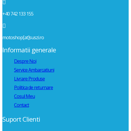

+40 742 133 155

motoshop[at]suszi.ro
Informatii generale
Despre Noi
Service Ambarcatiuni
Livrare Produse
Politica de returnare
Cosul Meu
Contact
Suport Clienti