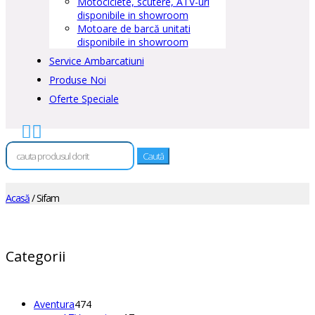
Motociclete, scutere, ATV-uri
disponibile in showroom
Motoare de barcă unitati
disponibile in showroom
Service Ambarcatiuni
Produse Noi
Oferte Speciale


Caută
după:
Acasă
/ Sifam
Categorii
474
Aventura
474