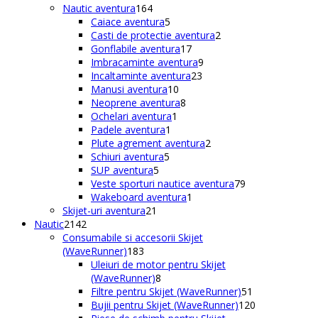
164
produse
Nautic aventura
164
de
5
Caiace aventura
5
produse
produse
2
Casti de protectie aventura
2
17
produse
Gonflabile aventura
17
produse
9
Imbracaminte aventura
9
23
produse
Incaltaminte aventura
23
10
de
Manusi aventura
10
produse
8
produse
Neoprene aventura
8
1
produse
Ochelari aventura
1
1
produs
Padele aventura
1
produs
2
Plute agrement aventura
2
5
produse
Schiuri aventura
5
5
produse
SUP aventura
5
produse
79
Veste sporturi nautice aventura
79
1
de
Wakeboard aventura
1
21
produs
produse
Skijet-uri aventura
21
2142
de
Nautic
2142
de
produse
Consumabile si accesorii Skijet
produse
183
(WaveRunner)
183
de
Uleiuri de motor pentru Skijet
produse
8
(WaveRunner)
8
produse
51
Filtre pentru Skijet (WaveRunner)
51
de
120
Bujii pentru Skijet (WaveRunner)
120
produse
de