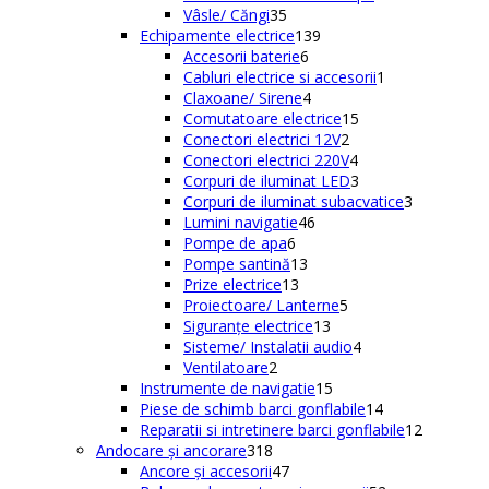
35
produse
Vâsle/ Căngi
35
de
139
Echipamente electrice
139
produse
6
de
Accesorii baterie
6
produse
produse
1
Cabluri electrice si accesorii
1
4
produs
Claxoane/ Sirene
4
produse
15
Comutatoare electrice
15
2
produse
Conectori electrici 12V
2
produse
4
Conectori electrici 220V
4
produse
3
Corpuri de iluminat LED
3
produse
3
Corpuri de iluminat subacvatice
3
46
produse
Lumini navigatie
46
6
de
Pompe de apa
6
produse
13
produse
Pompe santină
13
13
produse
Prize electrice
13
produse
5
Proiectoare/ Lanterne
5
13
produse
Siguranțe electrice
13
produse
4
Sisteme/ Instalatii audio
4
2
produse
Ventilatoare
2
produse
15
Instrumente de navigatie
15
produse
14
Piese de schimb barci gonflabile
14
produse
12
Reparatii si intretinere barci gonflabile
12
318
produse
Andocare și ancorare
318
produse
47
Ancore și accesorii
47