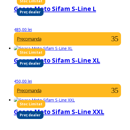
Geaca Moto Sifam S-Line L
Preț dealer
485,00
lei
Precomanda
Geaca Moto Sifam S-Line XL
Preț dealer
450,00
lei
Precomanda
Geaca Moto Sifam S-Line XXL
Preț dealer