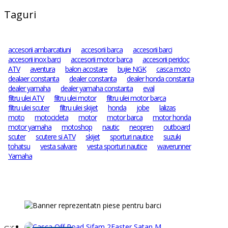
Taguri
accesorii ambarcatiuni
accesorii barca
accesorii barci
accesorii inox barci
accesorii motor barca
accesorii peridoc
ATV
aventura
balon acostare
bujie NGK
casca moto
dealaer constanta
dealer constanta
dealer honda constanta
dealer yamaha
dealer yamaha constanta
eval
filtru ulei ATV
filtru ulei motor
filtru ulei motor barca
filtru ulei scuter
filtru ulei skijet
honda
jobe
lalizas
moto
motocicleta
motor
motor barca
motor honda
motor yamaha
motoshop
nautic
neopren
outboard
scuter
scutere si ATV
skijet
sporturi nautice
suzuki
tohatsu
vesta salvare
vesta sporturi nautice
waverunner
Yamaha