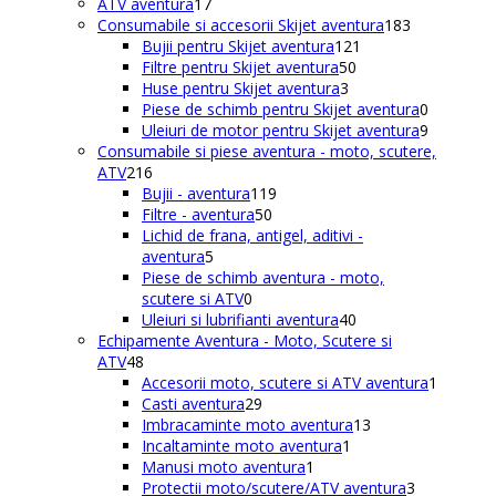
de
17
ATV aventura
17
produse
produse
183
Consumabile si accesorii Skijet aventura
183
121
de
Bujii pentru Skijet aventura
121
50
de
produse
Filtre pentru Skijet aventura
50
3
de
produse
Huse pentru Skijet aventura
3
produse
produse
0
Piese de schimb pentru Skijet aventura
0
produse
9
Uleiuri de motor pentru Skijet aventura
9
produse
Consumabile si piese aventura - moto, scutere,
216
ATV
216
produse
119
Bujii - aventura
119
50
produse
Filtre - aventura
50
de
Lichid de frana, antigel, aditivi -
5
produse
aventura
5
produse
Piese de schimb aventura - moto,
0
scutere si ATV
0
produse
40
Uleiuri si lubrifianti aventura
40
de
Echipamente Aventura - Moto, Scutere si
48
produse
ATV
48
de
1
Accesorii moto, scutere si ATV aventura
1
produse
29
produs
Casti aventura
29
de
13
Imbracaminte moto aventura
13
produse
1
produse
Incaltaminte moto aventura
1
1
produs
Manusi moto aventura
1
produs
3
Protectii moto/scutere/ATV aventura
3