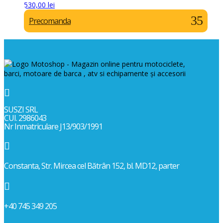
530,00
lei
Precomanda

SUSZI SRL
CUI. 2986043
Nr Inmatriculare J13/903/1991

Constanta, Str. Mircea cel Bătrân 152, bl. MD12, parter

+40 745 349 205