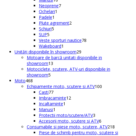
produse
7
produse
Neoprene
7
1
produse
Ochelari
1
1
produs
Padele
1
produs
2
Plute agrement
2
5
produse
Schiuri
5
5
produse
SUP
5
produse
78
Veste sporturi nautice
78
1
de
Wakeboard
1
produs
29
produse
Unități disponibile în showroom
29
de
Motoare de barcă unitati disponibile in
13
produse
showroom
13
produse
Motociclete, scutere, ATV-uri disponibile in
5
showroom
5
468
produse
Moto
468
de
100
Echipamente moto, scutere si ATV
100
produse
77
de
Casti
77
de
12
produse
Imbracaminte
12
produse
1
produse
Incaltaminte
1
1
produs
Manusi
1
produs
3
Protectii moto/scutere/ATV
3
produse
6
Accesorii moto, scutere si ATV
6
produse
218
Consumabile si piese moto, scutere, ATV
218
produse
Piese de schimb pentru moto, scutere si