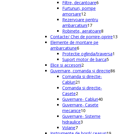
de
6
Filtre, decantoare
6
produse
produse
Furtunuri, pompe
12
amorsare
12
produse
Rezervoare pentru
17
ambarcatiuni
17
produse
8
Robinete, aeratoare
8
produse
13
Contacte/ Chei de pornire-oprire
13
produse
Elemente de montare pe
6
ambarcatiune
6
produse
1
Protectie oglinda/traversa
1
5
produs
Suport motor de barca
5
2
produse
Elice si accesorii
2
produse
86
Guvernare, comanda și direcție
86
de
Comanda si directie-
21
produse
Cabluri
21
de
Comanda si directie-
2
produse
Casete
2
produse
40
Guvernare- Cabluri
40
de
Guvernare- Casete
10
produse
mecanice
10
produse
Guvernare- Sisteme
3
hidraulice
3
7
produse
Volane
7
produse
19
Instrumente de bord/ ceasuri
19