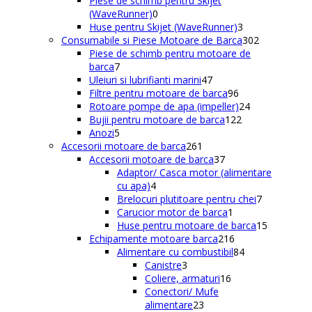
Piese de schimb pentru Skijet
0
produse
(WaveRunner)
0
produse
3
Huse pentru Skijet (WaveRunner)
3
produse
302
Consumabile si Piese Motoare de Barca
302
produse
Piese de schimb pentru motoare de
7
barca
7
produse
47
Uleiuri si lubrifianti marini
47
de
96
Filtre pentru motoare de barca
96
produse
de
24
Rotoare pompe de apa (impeller)
24
produse
122
de
Bujii pentru motoare de barca
122
5
de
produse
Anozi
5
produse
261
produse
Accesorii motoare de barca
261
de
37
Accesorii motoare de barca
37
produse
de
Adaptor/ Casca motor (alimentare
4
produse
cu apa)
4
produse
7
Brelocuri plutitoare pentru chei
7
1
produse
Carucior motor de barca
1
produs
15
Huse pentru motoare de barca
15
216
produse
Echipamente motoare barca
216
produse
84
Alimentare cu combustibil
84
3
de
Canistre
3
produse
16
produse
Coliere, armaturi
16
produse
Conectori/ Mufe
23
alimentare
23