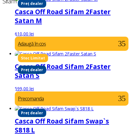
Sifam
Preț dealer
Casca Off Road Sifam 2Faster
Satan M
610,00
lei
Adaugă în coș
Casca Off Road Sifam 2Faster
Preț dealer
Satan S
599,00
lei
Precomanda
Preț dealer
Casca Off Road Sifam Swap`s
S818 L