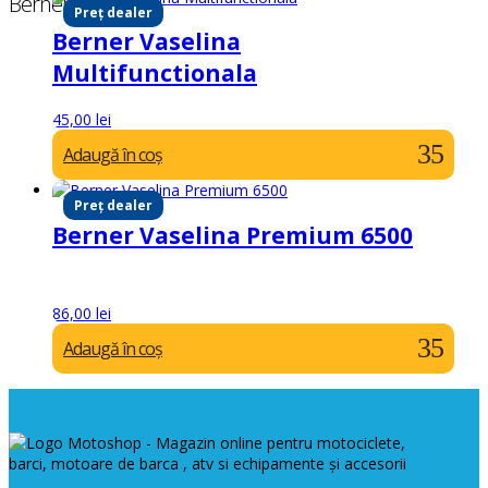
Berner
Preț dealer
Berner Vaselina
Multifunctionala
45,00
lei
Adaugă în coș
Preț dealer
Berner Vaselina Premium 6500
86,00
lei
Adaugă în coș