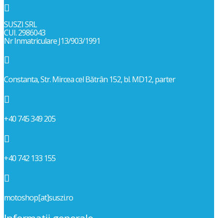

SUSZI SRL
CUI. 2986043
Nr Inmatriculare J13/903/1991

Constanta, Str. Mircea cel Bătrân 152, bl. MD12, parter

+40 745 349 205

+40 742 133 155

motoshop[at]suszi.ro
Informatii generale