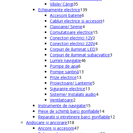
35
produse
Vâsle/ Căngi
35
de
139
Echipamente electrice
139
produse
6
de
Accesorii baterie
6
produse
produse
1
Cabluri electrice si accesorii
1
4
produs
Claxoane/ Sirene
4
produse
15
Comutatoare electrice
15
2
produse
Conectori electrici 12V
2
produse
4
Conectori electrici 220V
4
produse
3
Corpuri de iluminat LED
3
produse
3
Corpuri de iluminat subacvatice
3
46
produse
Lumini navigatie
46
6
de
Pompe de apa
6
produse
13
produse
Pompe santină
13
13
produse
Prize electrice
13
produse
5
Proiectoare/ Lanterne
5
13
produse
Siguranțe electrice
13
produse
4
Sisteme/ Instalatii audio
4
2
produse
Ventilatoare
2
produse
15
Instrumente de navigatie
15
produse
14
Piese de schimb barci gonflabile
14
produse
12
Reparatii si intretinere barci gonflabile
12
318
produse
Andocare și ancorare
318
produse
47
Ancore și accesorii
47