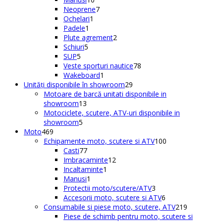
produse
7
produse
Neoprene
7
1
produse
Ochelari
1
1
produs
Padele
1
produs
2
Plute agrement
2
5
produse
Schiuri
5
5
produse
SUP
5
produse
78
Veste sporturi nautice
78
1
de
Wakeboard
1
produs
29
produse
Unități disponibile în showroom
29
de
Motoare de barcă unitati disponibile in
13
produse
showroom
13
produse
Motociclete, scutere, ATV-uri disponibile in
5
showroom
5
469
produse
Moto
469
de
100
Echipamente moto, scutere si ATV
100
produse
77
de
Casti
77
de
12
produse
Imbracaminte
12
produse
1
produse
Incaltaminte
1
1
produs
Manusi
1
produs
3
Protectii moto/scutere/ATV
3
produse
6
Accesorii moto, scutere si ATV
6
produse
219
Consumabile si piese moto, scutere, ATV
219
produse
Piese de schimb pentru moto, scutere si