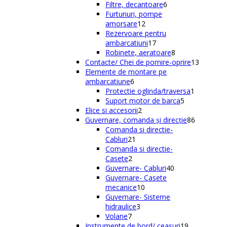
de
6
Filtre, decantoare
6
produse
produse
Furtunuri, pompe
12
amorsare
12
produse
Rezervoare pentru
17
ambarcatiuni
17
produse
8
Robinete, aeratoare
8
produse
13
Contacte/ Chei de pornire-oprire
13
produse
Elemente de montare pe
6
ambarcatiune
6
produse
1
Protectie oglinda/traversa
1
5
produs
Suport motor de barca
5
2
produse
Elice si accesorii
2
produse
86
Guvernare, comanda și direcție
86
de
Comanda si directie-
21
produse
Cabluri
21
de
Comanda si directie-
2
produse
Casete
2
produse
40
Guvernare- Cabluri
40
de
Guvernare- Casete
10
produse
mecanice
10
produse
Guvernare- Sisteme
3
hidraulice
3
7
produse
Volane
7
produse
19
Instrumente de bord/ ceasuri
19