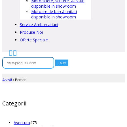
Motociclete, scutere, ATV-uri
disponibile in showroom
Motoare de barcă unitati
disponibile in showroom
Service Ambarcatiuni
Produse Noi
Oferte Speciale


Caută
după:
Acasă
/ Berner
Categorii
475
Aventura
475