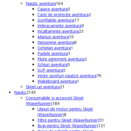
164
produse
Nautic aventura
164
de
5
Caiace aventura
5
produse
produse
2
Casti de protectie aventura
2
17
produse
Gonflabile aventura
17
produse
9
Imbracaminte aventura
9
23
produse
Incaltaminte aventura
23
10
de
Manusi aventura
10
produse
8
produse
Neoprene aventura
8
1
produse
Ochelari aventura
1
1
produs
Padele aventura
1
produs
2
Plute agrement aventura
2
5
produse
Schiuri aventura
5
5
produse
SUP aventura
5
produse
79
Veste sporturi nautice aventura
79
1
de
Wakeboard aventura
1
21
produs
produse
Skijet-uri aventura
21
2143
de
Nautic
2143
de
produse
Consumabile si accesorii Skijet
produse
184
(WaveRunner)
184
de
Uleiuri de motor pentru Skijet
produse
8
(WaveRunner)
8
produse
51
Filtre pentru Skijet (WaveRunner)
51
de
121
Bujii pentru Skijet (WaveRunner)
121
produse
de