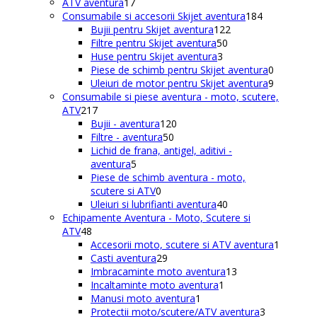
de
17
ATV aventura
17
produse
produse
184
Consumabile si accesorii Skijet aventura
184
122
de
Bujii pentru Skijet aventura
122
50
de
produse
Filtre pentru Skijet aventura
50
3
de
produse
Huse pentru Skijet aventura
3
produse
produse
0
Piese de schimb pentru Skijet aventura
0
produse
9
Uleiuri de motor pentru Skijet aventura
9
produse
Consumabile si piese aventura - moto, scutere,
217
ATV
217
produse
120
Bujii - aventura
120
50
de
Filtre - aventura
50
de
produse
Lichid de frana, antigel, aditivi -
5
produse
aventura
5
produse
Piese de schimb aventura - moto,
0
scutere si ATV
0
produse
40
Uleiuri si lubrifianti aventura
40
de
Echipamente Aventura - Moto, Scutere si
48
produse
ATV
48
de
1
Accesorii moto, scutere si ATV aventura
1
produse
29
produs
Casti aventura
29
de
13
Imbracaminte moto aventura
13
produse
1
produse
Incaltaminte moto aventura
1
1
produs
Manusi moto aventura
1
produs
3
Protectii moto/scutere/ATV aventura
3