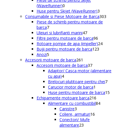
Piese de schimb pentru Skijet
0
produse
(WaveRunner)
0
produse
3
Huse pentru Skijet (WaveRunner)
3
produse
303
Consumabile si Piese Motoare de Barca
303
produse
Piese de schimb pentru motoare de
7
barca
7
produse
47
Uleiuri si lubrifianti marini
47
de
96
Filtre pentru motoare de barca
96
produse
de
24
Rotoare pompe de apa (impeller)
24
produse
123
de
Bujii pentru motoare de barca
123
5
de
produse
Anozi
5
produse
261
produse
Accesorii motoare de barca
261
de
37
Accesorii motoare de barca
37
produse
de
Adaptor/ Casca motor (alimentare
4
produse
cu apa)
4
produse
7
Brelocuri plutitoare pentru chei
7
1
produse
Carucior motor de barca
1
produs
15
Huse pentru motoare de barca
15
216
produse
Echipamente motoare barca
216
produse
84
Alimentare cu combustibil
84
3
de
Canistre
3
produse
16
produse
Coliere, armaturi
16
produse
Conectori/ Mufe
23
alimentare
23