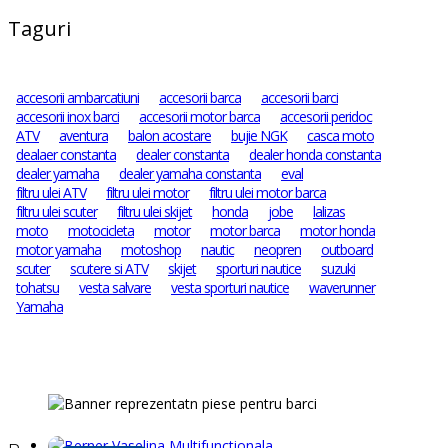
Taguri
accesorii ambarcatiuni
accesorii barca
accesorii barci
accesorii inox barci
accesorii motor barca
accesorii peridoc
ATV
aventura
balon acostare
bujie NGK
casca moto
dealaer constanta
dealer constanta
dealer honda constanta
dealer yamaha
dealer yamaha constanta
eval
filtru ulei ATV
filtru ulei motor
filtru ulei motor barca
filtru ulei scuter
filtru ulei skijet
honda
jobe
lalizas
moto
motocicleta
motor
motor barca
motor honda
motor yamaha
motoshop
nautic
neopren
outboard
scuter
scutere si ATV
skijet
sporturi nautice
suzuki
tohatsu
vesta salvare
vesta sporturi nautice
waverunner
Yamaha