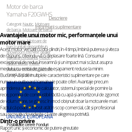
Motor de barca
Yamaha F20GWHS
Descriere
Categorii:
Nautic
,
Motoare
Informații suplimentare
de barca
,
Motoare de barcă
Avantajele unui motor mic, performanţele unui
termice
,
Unități disponibile în
showroom
,
Motoare de
motor mare
barcă unitati disponibile in
Acest motor versatil cu doi cilindri, în 4 timpi, îmbină puterea şi viteza
showroom
Etichete:
dealer
de răspuns, oferindu-vă o deplasare foarte lină. Consumul
yamaha constanta
,
motor
,
excepţional de redus înseamnă şi un impact mai scăzut asupra
motor barca
,
motor
mediului, cu emisii de gaze de eşapament reduse la minim.
yamaha
,
outboard
,
Yamaha
Brand:
Yamaha
Bucuraţi-vă şi de multiplele caracteristici suplimentare pe care
numai un outboard Yamaha le poate oferi. Avantaje precum
aprinderea asistată de calculator, sistemul special de pornire la
rece, pompa de combustibil răcită cu apă şi amortizorul de zgomot
de volum mare, se găsesc în mod obişnuit doar la motoarele mari.
Faptul că poate fi folosit atât în scop comercial, cât şi profesional
sau recreativ dovedeşte că este alegerea potrivită.
Dintr-o privire
Posibilitate cerere Fonduri
Raport unic și economic de putere-greutate