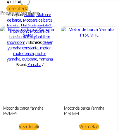
4 + 11
=
Cere oferta
Produse similare
Categorii:
Nautic
,
Motoare
de barca
,
Motoare de barcă
termice
,
Unități disponibile în
showroom
,
Motoare de
barcă unitati disponibile in
showroom
Etichete:
dealer
yamaha constanta
,
motor
,
motor barca
,
motor
yamaha
,
outboard
,
Yamaha
Brand:
Yamaha
Motor de barca Yamaha
Motor de barca Yamaha
F5AMHS
F15CMHL
Vezi detalii
Vezi detalii