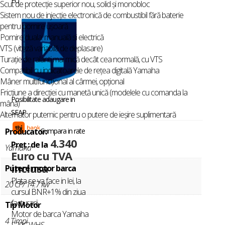
EU
Scut de protecţie superior nou, solid şi monobloc
Sistem nou de injecţie electronică de combustibil fără baterie
pentru pornire uşoară
Pornire duala: manuală si electrică
VTS (viteză variabilă de deplasare)
Turație de ralanti mai mică decât cea normală, cu VTS
Compatibil cu indicatoarele de reţea digitală Yamaha
Mâner multifuncţional al cârmei, opţional
Fricțiune a direcției cu manetă unică (modelele cu comanda la
Posibilitate adaugare in
mână)
SEAP
Alternator puternic pentru o putere de ieşire suplimentară
Producator:
Cumpara in rate
4.340
Preț : de la
Yamaha
Euro cu TVA
inclusa
Putere motor barca
Plata se va face in lei, la
20 CP/ 14.7 kw
cursul BNR+1% din ziua
facturarii
Tip Motor
Motor de barca Yamaha
4 Timpi