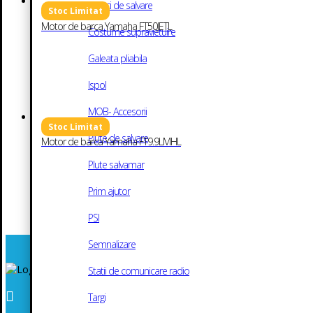
Colaci de salvare
Motor de barca Yamaha FT50JETL
Costume supravietuire
Galeata pliabila
Ispol
MOB- Accesorii
Plute de salvare
Motor de barca Yamaha FT9.9LMHL
Plute salvamar
Prim ajutor
PSI
Semnalizare
Statii de comunicare radio

Targi