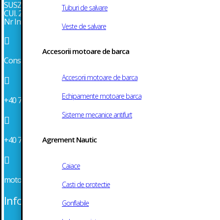
SUSZI SRL
Tuburi de salvare
CUI. 2986043
Nr Inmatriculare J13/903/1991
Veste de salvare

Accesorii motoare de barca
Constanta, Str. Mircea cel Bătrân 152, bl. MD12, parter
Accesorii motoare de barca

Echipamente motoare barca
+40 745 349 205
Sisteme mecanice antifurt

Agrement Nautic
+40 742 133 155

Caiace
motoshop[at]suszi.ro
Casti de protectie
Informatii generale
Gonflabile