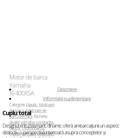
Motor de barca
Yamaha
Descriere
XF400XSA
Informații suplimentare
Categorii:
Nautic
,
Motoare
de barca
,
Motoare de
Cuplu total
barcă termice
Etichete:
dealer yamaha constanta
,
Designul entuziasmant, dinamic oferă ambarcațiunii un aspect
motor
,
motor barca
,
distinctiv, o perspectivă interioară asupra conceptelor și
motor yamaha
,
outboard
,