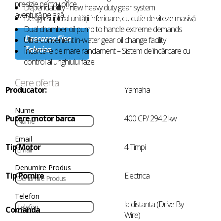
precizie pentru orice
Dependability - new heavy duty gear system
aventură pe apă.
Design suplu al unității inferioare, cu cutie de viteze masivă
Dual chamber oil pump to handle extreme demands
Descarca Fisa
Ultra-convenient in-water gear oil change facility
Tehnica
Încărcare de mare randament – Sistem de încărcare cu
control al unghiului fazei
Cere oferta
Producator:
Yamaha
Nume
Putere motor barca
400 CP/ 294.2 kw
Email
Tip Motor
4 Timpi
Denumire Produs
Tip Pornire
Electrica
Telefon
la distanta (Drive By
Comanda
Wire)