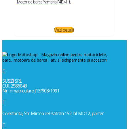
Motor de barca Yamaha F4BMHL
Vezi detalii

SUSZI SRL
CUI. 2986043
Nr Inmatriculare J13/903/1991

Constanta, Str. Mircea cel Bătrân 152, bl. MD12, parter
