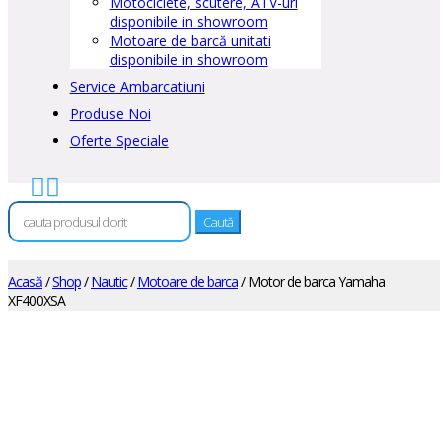
Motociclete, scutere, ATV-uri
disponibile in showroom
Motoare de barcă unitati
disponibile in showroom
Service Ambarcatiuni
Produse Noi
Oferte Speciale


Caută
după:
Acasă
/
Shop
/
Nautic
/
Motoare de barca
/ Motor de barca Yamaha
XF400XSA