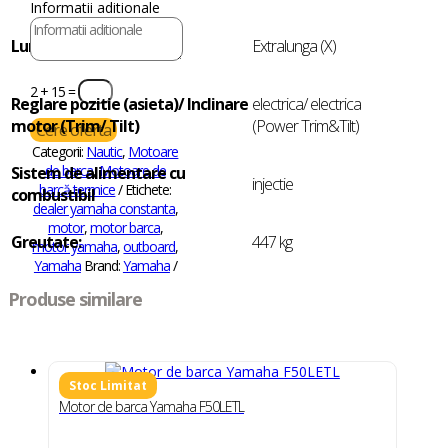
Informatii aditionale
Lungime cizma
Extralunga (X)
2 + 15
=
Reglare pozitie (asieta)/ Inclinare
electrica/ electrica
motor (Trim/ Tilt)
(Power Trim&Tilt)
Cere oferta
Categorii:
Nautic
,
Motoare
de barca
,
Motoare de
Sistem de alimentare cu
injectie
barcă termice
Etichete:
combustibil
dealer yamaha constanta
,
motor
,
motor barca
,
Greutate:
447 kg
motor yamaha
,
outboard
,
Yamaha
Brand:
Yamaha
Produse similare
Motor de barca Yamaha F50LETL