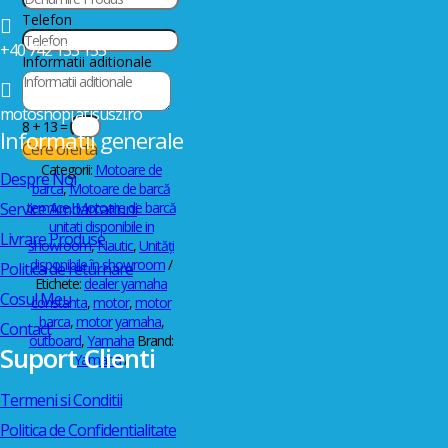
Telefon

+40 742 133 155
Informatii aditionale

motoshop[at]suszi.ro
8 + 13
=
Informatii generale
Cere oferta
Categorii:
Motoare de
Despre Noi
barca
,
Motoare de barcă
termice
,
Motoare de barcă
Service Ambarcatiuni
unitati disponibile in
Livrare Produse
showroom
,
Nautic
,
Unități
disponibile în showroom
Politica de returnare
Etichete:
dealer yamaha
Cosul Meu
constanta
,
motor
,
motor
barca
,
motor yamaha
,
Contact
outboard
,
Yamaha
Brand:
Suport Clienti
Yamaha
Termeni si Conditii
Politica de Confidentialitate