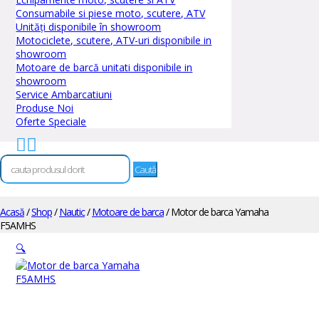
Consumabile si piese moto, scutere, ATV
Unități disponibile în showroom
Motociclete, scutere, ATV-uri disponibile in
showroom
Motoare de barcă unitati disponibile in
showroom
Service Ambarcatiuni
Produse Noi
Oferte Speciale


Caută
după:
Acasă
/
Shop
/
Nautic
/
Motoare de barca
/ Motor de barca Yamaha
F5AMHS
🔍