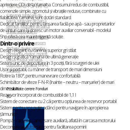
aprindere CDI de la Yamaha. Consumul redus de combustibil,
Yamaha F5AMHS
comenzile simple, zgomotul şi vibraţiile reduse, combinate cu
Categorii:
Motoare de
fiabilitatea Yamaha, sunt dotări standard.
barca
,
Motoare de barcă
Dedicat familiilor, pentru lansarea facilă pe apă - sau proprietarilor
termice
,
Motoare de barcă
de iahturi care îşi doresc un motor auxiliar convenabil - modelul
unitati disponibile in
5hp oferă cea mai inteligentă soluţie.
showroom
,
Nautic
,
Unități
Dintr-o privire
disponibile în showroom
Etichete:
dealer yamaha
Design elegant, cu carenaj superior gri stilat
constanta
,
motor
,
motor
Design şi grafică Yamaha de ultimă generaţie
barca
,
motor yamaha
,
Sistem unic de depozitare în 3 poziţii, fără scurgeri de ulei
outboard
,
Yamaha
Brand:
Uşor şi portabil, cu mâner de transport de mari dimensiuni
Yamaha
Rotire la 180°, pentru manevrare confortabilă
Schimbător de viteze F-N-R (înainte – neutru – marşarier) de mari
dimensiuni
Posibilitate cerere Fonduri
Rezervor încorporat de combustibil de 1,1 l
EU
Sistem de conectare cu 2 căi pentru opţiunea de rezervor portabil
Sistem pentru ape puţin adânci pentru navigare în apropierea
ţărmurilor
Pompă practică cu amorsare auxiliară, aflată în carcasa motorului
Decompresie automată pentru facilitarea pornirii