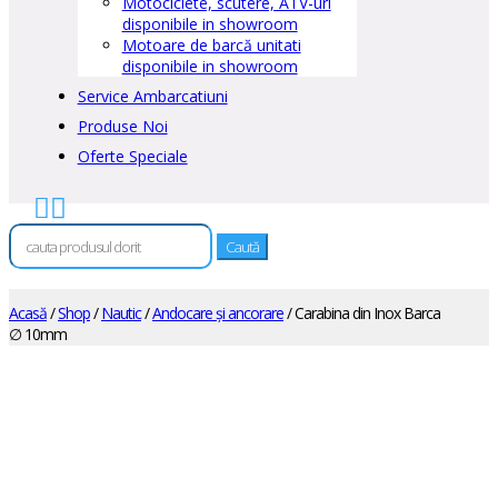
Motociclete, scutere, ATV-uri
disponibile in showroom
Motoare de barcă unitati
disponibile in showroom
Service Ambarcatiuni
Produse Noi
Oferte Speciale


Caută
după:
Acasă
/
Shop
/
Nautic
/
Andocare și ancorare
/ Carabina din Inox Barca
∅ 10mm