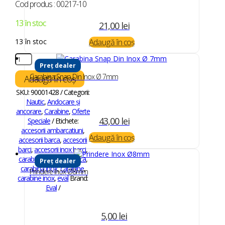
Cod produs : 00217-10
13 în stoc
21,00
lei
13 în stoc
Adaugă în coș
Cantitate
Preț dealer
Carabina
din
Carabina Snap Din Inox Ø 7mm
Adaugă în coș
Inox
SKU:
90001428
Categorii:
Barca
Nautic
,
Andocare și
∅
ancorare
,
Carabine
,
Oferte
10mm
43,00
lei
Speciale
Etichete:
accesorii ambarcatiuni
,
Adaugă în coș
accesorii barca
,
accesorii
barci
,
accesorii inox barci
,
carabina
,
carabina barca
,
Preț dealer
carabina inox
,
carabine
,
Prindere Inox Ø8mm
carabine inox
,
eval
Brand:
Eval
5,00
lei