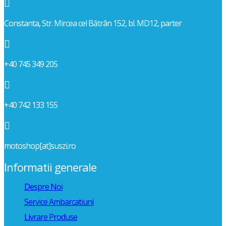

Constanta, Str. Mircea cel Bătrân 152, bl. MD12, parter

+40 745 349 205

+40 742 133 155

motoshop[at]suszi.ro
Informatii generale
Despre Noi
Service Ambarcatiuni
Livrare Produse