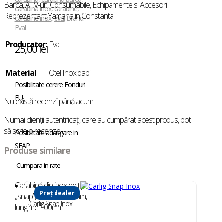
Barca, ATV-uri, Consumabile, Echipamente si Accesorii.
carabina inox
,
carabine
,
Reprezentant Yamaha in Constanta!
carabine inox
,
eval
Brand:
Eval
Producator:
Eval
25,00
lei
Material
Otel Inoxidabil
Posibilitate cerere Fonduri
EU
Nu există recenzii până acum.
Numai clienții autentificați, care au cumpărat acest produs, pot
să scrie o recenzie.
Posibilitate adaugare in
SEAP
Produse similare
Cumpara in rate
Carabină din inox de tip
Preț dealer
„snap”, diametru 10mm,
Carlig Snap Inox
lungime 100mm.