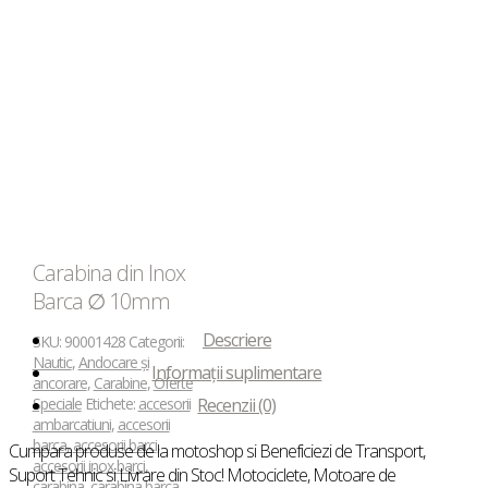
Carabina din Inox
Barca ∅ 10mm
Descriere
SKU:
90001428
Categorii:
Nautic
,
Andocare și
Informații suplimentare
ancorare
,
Carabine
,
Oferte
Speciale
Etichete:
accesorii
Recenzii (0)
ambarcatiuni
,
accesorii
barca
,
accesorii barci
,
Cumpara produse de la motoshop si Beneficiezi de Transport,
accesorii inox barci
,
Suport Tehnic si Livrare din Stoc! Motociclete, Motoare de
carabina
,
carabina barca
,