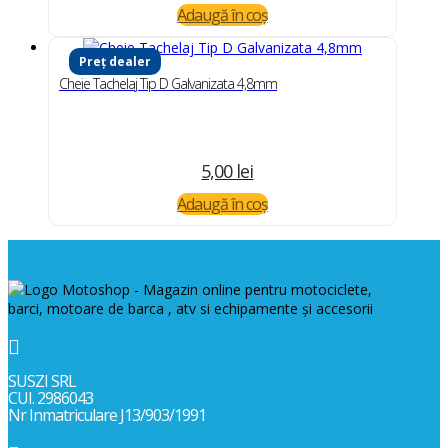
Adaugă în coș
Preț dealer
Cheie Tachelaj Tip D Galvanizata 4,8mm
5,00
lei
Adaugă în coș

SUSZI SRL
CUI. 2986043
Nr Inmatriculare J13/903/1991