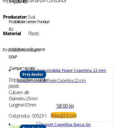
14,00
lei
Reprezentant Yamaha in Constanta!
Producator:
Eval
Posibilitate cerere Fonduri
EU
Material
Plastic
Produse similare
Posibilitate adaugare in
SEAP
Cumpara in rate
Preț dealer
Dop scurgere oval din
Baza Demontabila Fixare Copertina 22 mm
plastic
Culoare: alb
Diametru 25mm
Lungime 67mm
58,00
lei
Adaugă în coș
Cod produs : 00923-1
2 în stoc