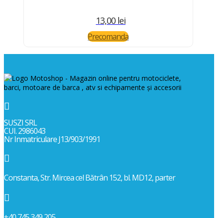
13,00
lei
Precomanda

SUSZI SRL
CUI. 2986043
Nr Inmatriculare J13/903/1991

Constanta, Str. Mircea cel Bătrân 152, bl. MD12, parter

+40 745 349 205