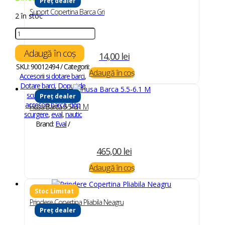
Preț dealer
Suport Copertina Barca Gri
2 în stoc
Cantitate
Dop
Scurgere
Adaugă în coș
14,00
lei
Oval
SKU:
90012494
Categorii:
Ø
Adaugă în coș
Accesorii si dotare barci
,
25mm
Dotare barci
,
Dopuri de
scurgere
Etichete:
Preț dealer
accesorii barca
,
dop
Husa Barca 5.5-6.1 M
scurgere
,
eval
,
nautic
Brand:
Eval
465,00
lei
Adaugă în coș
Prindere Copertina Pliabila Neagru
Preț dealer