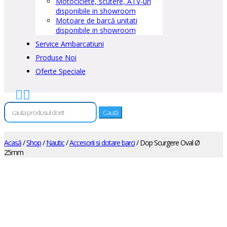
Motociclete, scutere, ATV-uri
disponibile in showroom
Motoare de barcă unitati
disponibile in showroom
Service Ambarcatiuni
Produse Noi
Oferte Speciale


Caută
după:
Acasă
/
Shop
/
Nautic
/
Accesorii si dotare barci
/ Dop Scurgere Oval Ø
25mm