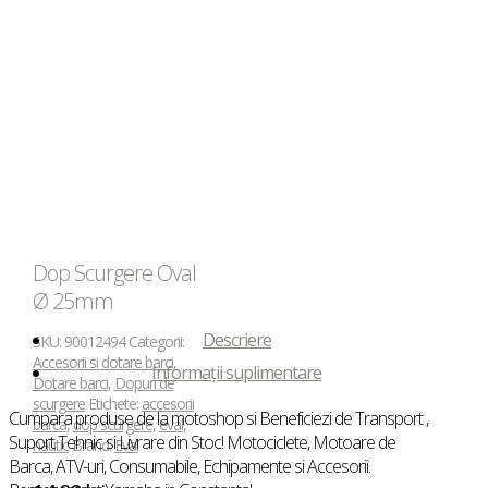
Dop Scurgere Oval
Ø 25mm
Descriere
SKU:
90012494
Categorii:
Accesorii si dotare barci
,
Informații suplimentare
Dotare barci
,
Dopuri de
scurgere
Etichete:
accesorii
Cumpara produse de la motoshop si Beneficiezi de Transport ,
barca
,
dop scurgere
,
eval
,
Suport Tehnic si Livrare din Stoc! Motociclete, Motoare de
nautic
Brand:
Eval
Barca, ATV-uri, Consumabile, Echipamente si Accesorii.