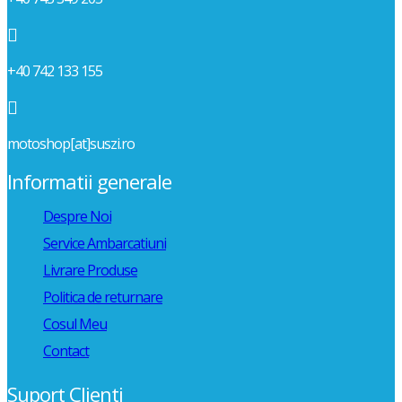

+40 742 133 155

motoshop[at]suszi.ro
Informatii generale
Despre Noi
Service Ambarcatiuni
Livrare Produse
Politica de returnare
Cosul Meu
Contact
Suport Clienti