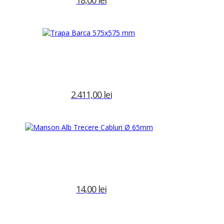
Adaugă în coș
2.411,00
lei
Precomanda
14,00
lei
Adaugă în coș