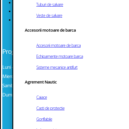
Politica Cookie
Tuburi de salvare
ANPC
Veste de salvare
Solutionarea Online a Litigiilor
Accesorii motoare de barca
Accesorii motoare de barca
Program
Echipamente motoare barca
Luni – Marti: 08:30 – 16:30
Sisteme mecanice antifurt
Miercuri – Vineri: 08:30 – 16:30
Agrement Nautic
Sambata: Inchis
Duminica: Inchis
Caiace
Casti de protectie
Gonflabile