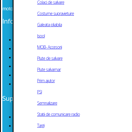
Colaci de salvare
motoshop[at]suszi.ro
Costume supravietuire
Informatii generale
Galeata pliabila
Ispol
Despre Noi
MOB- Accesorii
Service Ambarcatiuni
Livrare Produse
Plute de salvare
Politica de returnare
Plute salvamar
Cosul Meu
Prim ajutor
Contact
PSI
Suport Clienti
Semnalizare
Statii de comunicare radio
Termeni si Conditii
Targi
Politica de Confidentialitate