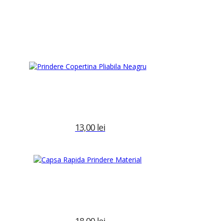
 24V pentru 10 secunde.
13,00
lei
Precomanda
i
,
Echipamente electrice
,
Nautic
,
Oferte
ectric
,
eval
,
nautic
Brand:
Eval
18,00
lei