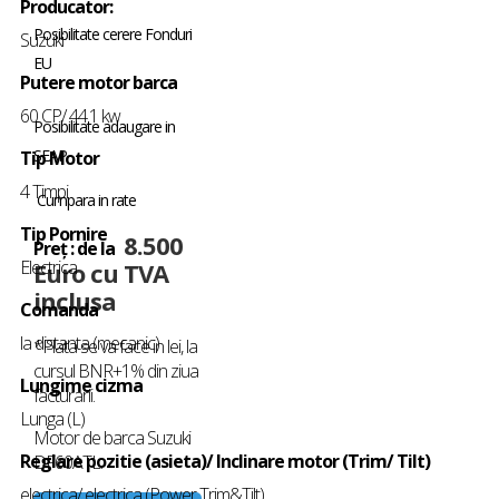
Producator:
Posibilitate cerere Fonduri
Suzuki
EU
Putere motor barca
60 CP/ 44.1 kw
Posibilitate adaugare in
SEAP
Tip Motor
4 Timpi
Cumpara in rate
Tip Pornire
8.500
Preț : de la
Electrica
Euro cu TVA
inclusa
Comanda
la distanta (mecanic)
*Plata se va face in lei, la
cursul BNR+1% din ziua
Lungime cizma
facturarii.
Lunga (L)
Motor de barca Suzuki
Reglare pozitie (asieta)/ Inclinare motor (Trim/ Tilt)
DF60ATL.
electrica/ electrica (Power Trim&Tilt)