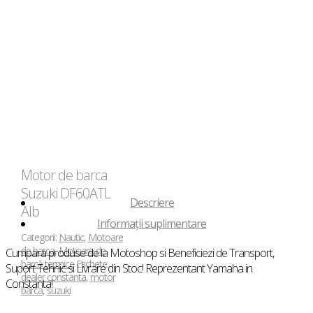
Motor de barca
Suzuki DF60ATL
Descriere
Alb
Informații suplimentare
Categorii:
Nautic
,
Motoare
de barca
,
Motoare de
Cumpara produse de la Motoshop si Beneficiezi de Transport,
barcă termice
Etichete:
Suport Tehnic si Livrare din Stoc! Reprezentant Yamaha in
dealer constanta
,
motor
Constanta!
barca
,
suzuki