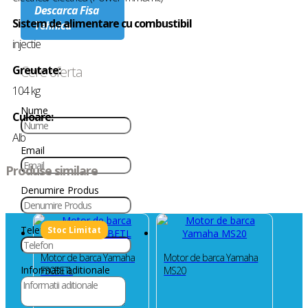
Descarca Fisa
Sistem de alimentare cu combustibil
Tehnica
injectie
Greutate:
Cere oferta
104 kg
Nume
Culoare:
Alb
Email
Produse similare
Denumire Produs
Telefon
Motor de barca Yamaha
Motor de barca Yamaha
Informatii aditionale
F30BETL
MS20