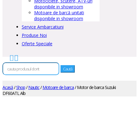
Motociclete, scutere, ATV-uri
disponibile in showroom
Motoare de barcă unitati
disponibile in showroom
Service Ambarcatiuni
Produse Noi
Oferte Speciale


Caută
după:
Acasă
/
Shop
/
Nautic
/
Motoare de barca
/ Motor de barca Suzuki
DF60ATL Alb