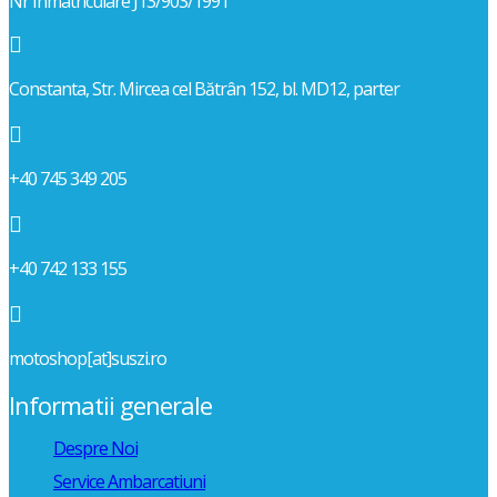
Nr Inmatriculare J13/903/1991

Constanta, Str. Mircea cel Bătrân 152, bl. MD12, parter

+40 745 349 205

+40 742 133 155

motoshop[at]suszi.ro
Informatii generale
Despre Noi
Service Ambarcatiuni