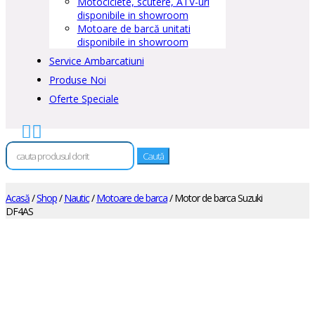
Motociclete, scutere, ATV-uri
disponibile in showroom
Motoare de barcă unitati
disponibile in showroom
Service Ambarcatiuni
Produse Noi
Oferte Speciale


Caută
după:
Acasă
/
Shop
/
Nautic
/
Motoare de barca
/ Motor de barca Suzuki
DF4AS