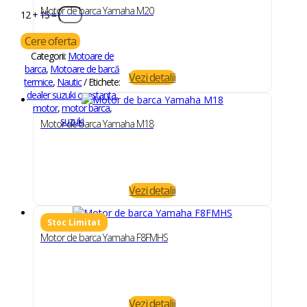
Motor de barca Yamaha M20
12 + 15
=
Cere oferta
Categorii:
Motoare de
barca
,
Motoare de barcă
Vezi detalii
termice
,
Nautic
Etichete:
dealer suzuki constanta
,
motor
,
motor barca
,
suzuki
Motor de barca Yamaha M18
Vezi detalii
Motor de barca Yamaha F8FMHS
Vezi detalii