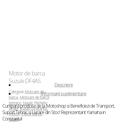
Motor de barca
Suzuki DF4AS
Descriere
Categorii:
Motoare de
Informații suplimentare
barca
,
Motoare de barcă
termice
,
Nautic
Etichete:
Cumpara produse de la Motoshop si Beneficiezi de Transport,
dealer suzuki constanta
,
Suport Tehnic si Livrare din Stoc! Reprezentant Yamaha in
motor
,
motor barca
,
Constanta!
suzuki