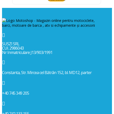

SUSZI SRL
CUI. 2986043
Nr Inmatriculare J13/903/1991

Constanta, Str. Mircea cel Bătrân 152, bl. MD12, parter

+40 745 349 205

+40 742 133 155