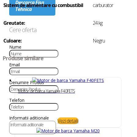
Descarca Fisa
Sistem de alimentare cu combustibil
carburator
Tehnica
Greutate:
24 kg
Cere oferta
Culoare:
Negru
Nume
Produse similare
Email
Denumire Produs
Motor de barca Yamaha F40FETS
Telefon
Informatii aditionale
Vezi detalii