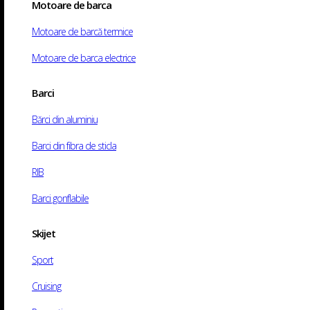
Motoare de barca
Motociclete
ATV-uri
Motoare de barcă termice
Service motoare barca
Motoare de barca electrice
Service moto
Barci
Contact
Bărci din aluminiu
Acasă
/
Shop
/
Nautic
/
Motoare de barca
/ Motor de barca Suzuki DF100CTX
Barci din fibra de sticla
RIB
Barci gonflabile
Skijet
Sport
Cruising