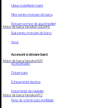
Culoare:
Negru
Descarca Fisa Tehnica
Uleiuri si lubrifianti marini
Produse similare
Cere oferta
Filtre pentru motoare de barca
Nume
Email
Rotoare pompe de apa (impeller)
Motor de barca Yamaha F20GWHS
Denumire Produs
Bujii pentru motoare de barca
Telefon
Anozi
Informatii aditionale
8 + 10
=
Accesorii si dotare barci
Cere oferta
Motor de barca Yamaha M20
Categorii:
Nautic
,
Motoare de barca
,
Motoare de barcă termice
Etic
Accesorii barci
suzuki
Dotare barci
🔥 Produse la
Echipamente electrice
Promoție 🔥
Instrumente de navigatie
Motor de barca Yamaha M12
Pachet Revizie
Motor 2.5-9.9
Piese de schimb barci gonflabile
114,40 lei
CP