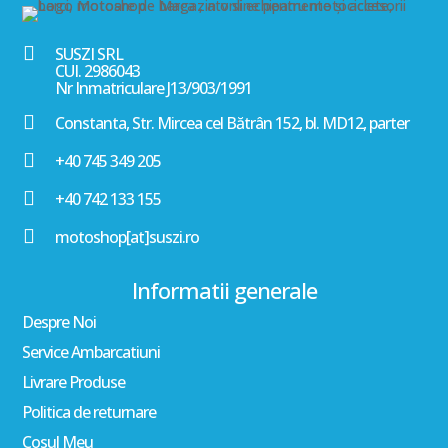

SUSZI SRL
CUI. 2986043
Nr Inmatriculare J13/903/1991

Constanta, Str. Mircea cel Bătrân 152, bl. MD12, parter

+40 745 349 205

+40 742 133 155

motoshop[at]suszi.ro
Informatii generale
Despre Noi
Service Ambarcatiuni
Livrare Produse
Politica de returnare
Cosul Meu