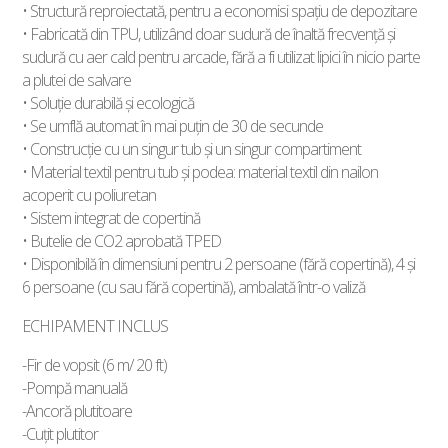
• Structură reproiectată, pentru a economisi spațiu de depozitare
• Fabricată din TPU, utilizând doar sudură de înaltă frecvență și
sudură cu aer cald pentru arcade, fără a fi utilizat lipici în nicio parte
a plutei de salvare
• Soluție durabilă și ecologică
• Se umflă automat în mai puțin de 30 de secunde
• Construcție cu un singur tub și un singur compartiment
• Material textil pentru tub și podea: material textil din nailon
acoperit cu poliuretan
• Sistem integrat de copertină
• Butelie de CO2 aprobată TPED
• Disponibilă în dimensiuni pentru 2 persoane (fără copertină), 4 și
6 persoane (cu sau fără copertină), ambalată într-o valiză
ECHIPAMENT INCLUS
-Fir de vopsit (6 m/ 20 ft)
-Pompă manuală
-Ancoră plutitoare
-Cuțit plutitor