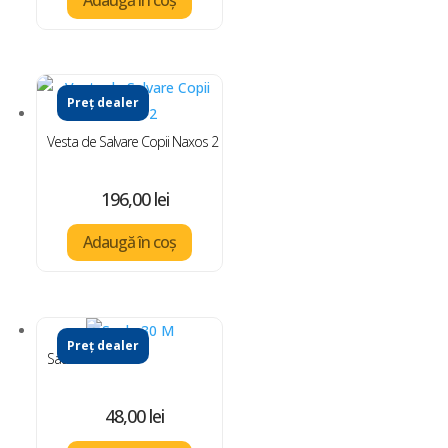
Preț dealer
Vesta de Salvare Copii Naxos 2
196,00
lei
Adaugă în coș
Preț dealer
Saula 30 M
48,00
lei