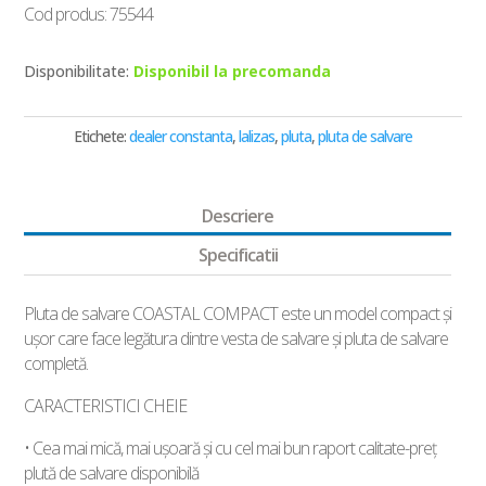
Cod produs: 75544
Disponibilitate:
Disponibil la precomanda
Etichete:
dealer constanta
,
lalizas
,
pluta
,
pluta de salvare
Descriere
Specificatii
Pluta de salvare COASTAL COMPACT este un model compact și
ușor care face legătura dintre vesta de salvare și pluta de salvare
completă.
CARACTERISTICI CHEIE
• Cea mai mică, mai ușoară și cu cel mai bun raport calitate-preț
plută de salvare disponibilă