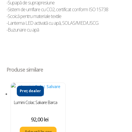
-Supapă de suprapresiune
-Sistem de umflare cu CO2, certificat conform ISO 15738
-Scoică pentru materiale textile
-Lanterna LED activată cu apă, SOLAS/MED/USCG
-Buzunare cu apă
Produse similare
Preț dealer
Lumini Colac Salvare Barca
92,00
lei
Adaugă în coș