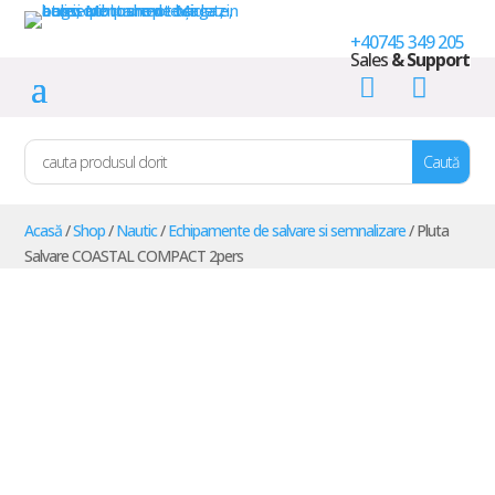
+40745 349 205
Sales
& Support


Acasă
/
Shop
/
Nautic
/
Echipamente de salvare si semnalizare
/ Pluta
Salvare COASTAL COMPACT 2pers