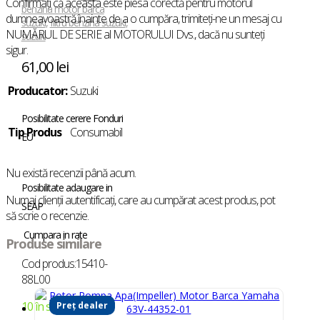
Confirmați că aceasta este piesa corectă pentru motorul
benzina motor barca
dumneavoastră înainte de a o cumpăra, trimiteți-ne un mesaj cu
suzuki
,
filtru benzina suzuki
,
NUMĂRUL DE SERIE al MOTORULUI Dvs., dacă nu sunteți
suzuki
sigur.
61,00
lei
Producator:
Suzuki
Posibilitate cerere Fonduri
Tip Produs
Consumabil
EU
Nu există recenzii până acum.
Posibilitate adaugare in
Numai clienții autentificați, care au cumpărat acest produs, pot
SEAP
să scrie o recenzie.
Cumpara in rate
Produse similare
Cod produs:15410-
88L00
10 în stoc
Preț dealer