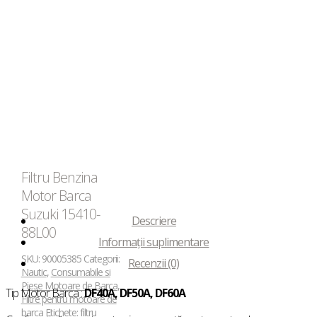
Filtru Benzina
Motor Barca
Suzuki 15410-
Descriere
88L00
Informații suplimentare
SKU:
90005385
Categorii:
Recenzii (0)
Nautic
,
Consumabile si
Piese Motoare de Barca
,
Tip Motor Barca :
DF40A, DF50A, DF60A
Filtre pentru motoare de
barca
Etichete:
filtru