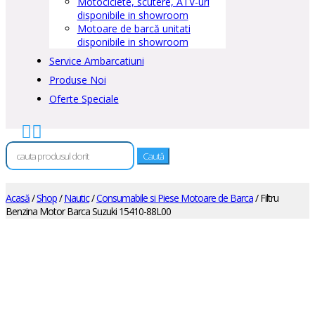
Motociclete, scutere, ATV-uri
disponibile in showroom
Motoare de barcă unitati
disponibile in showroom
Service Ambarcatiuni
Produse Noi
Oferte Speciale


Caută
după:
Acasă
/
Shop
/
Nautic
/
Consumabile si Piese Motoare de Barca
/ Filtru
Benzina Motor Barca Suzuki 15410-88L00