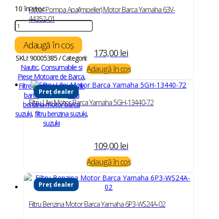
10 în stoc
Rotor Pompa Apa(Impeller) Motor Barca Yamaha 63V-
44352-01
Cantitate
Filtru
Benzina
Adaugă în coș
173,00
lei
Motor
SKU:
90005385
Categorii:
Barca
Nautic
,
Consumabile si
Adaugă în coș
Suzuki
Piese Motoare de Barca
,
15410-
Filtre pentru motoare de
88L00
Preț dealer
barca
Etichete:
filtru
Filtru Ulei Motor Barca Yamaha 5GH-13440-72
benzina motor barca
suzuki
,
filtru benzina suzuki
,
suzuki
109,00
lei
Adaugă în coș
Preț dealer
Filtru Benzina Motor Barca Yamaha 6P3-WS24A-02