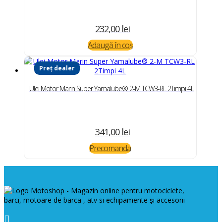
232,00
lei
Adaugă în coș
Preț dealer
Ulei Motor Marin Super Yamalube® 2-M TCW3-RL 2Timpi 4L
341,00
lei
Precomanda
