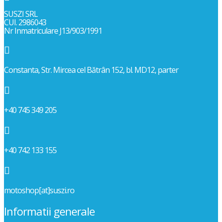
SUSZI SRL
CUI. 2986043
Nr Inmatriculare J13/903/1991

Constanta, Str. Mircea cel Bătrân 152, bl. MD12, parter

+40 745 349 205

+40 742 133 155

motoshop[at]suszi.ro
Informatii generale