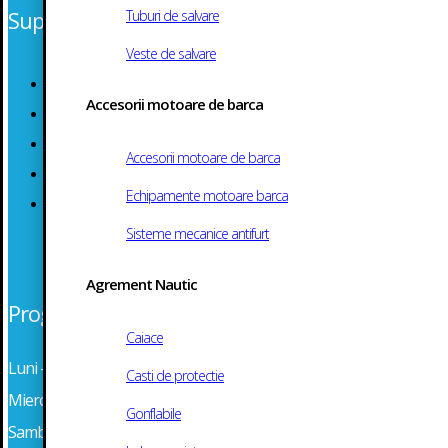
Suport Clienti
Tuburi de salvare
Veste de salvare
Termeni si Conditii
Accesorii motoare de barca
Politica de Confidentialitate
Politica Cookie
Accesorii motoare de barca
ANPC
Echipamente motoare barca
Solutionarea Online a Litigiilor
Sisteme mecanice antifurt
Agrement Nautic
Program
Caiace
Luni – Marti: 08:30 – 16:30
Casti de protectie
Miercuri – Vineri: 08:30 – 16:30
Gonflabile
Sambata: Inchis