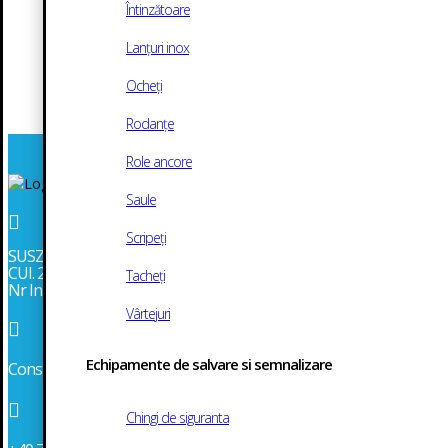
Întinzătoare
Lanțuri inox
Ocheți
Rodanțe
Role ancore
Saule

Scripeți
SUSZI SRL
CUI. 2986043
Tacheți
Nr Inmatriculare J13/903/1991
Vârtejuri

Echipamente de salvare si semnalizare
Constanta, Str. Mircea cel Bătrân 152, bl. MD12, parter

Chingi de siguranta