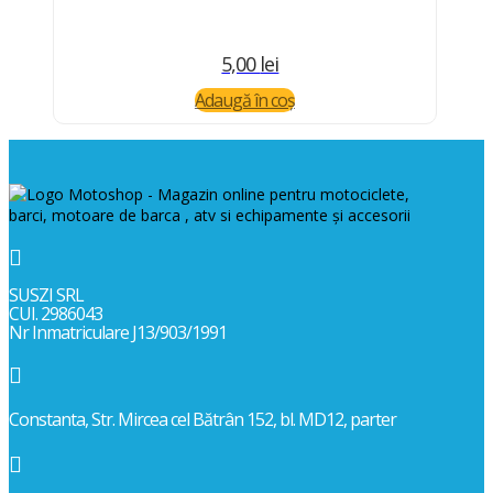
5,00
lei
Adaugă în coș

SUSZI SRL
CUI. 2986043
Nr Inmatriculare J13/903/1991

Constanta, Str. Mircea cel Bătrân 152, bl. MD12, parter
