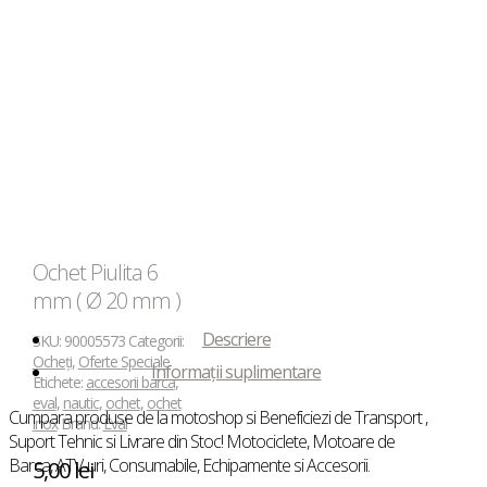
Ochet Piulita 6
mm ( Ø 20 mm )
Descriere
SKU:
90005573
Categorii:
Ocheți
,
Oferte Speciale
Informații suplimentare
Etichete:
accesorii barca
,
eval
,
nautic
,
ochet
,
ochet
Cumpara produse de la motoshop si Beneficiezi de Transport ,
inox
Brand:
Eval
Suport Tehnic si Livrare din Stoc! Motociclete, Motoare de
Barca, ATV-uri, Consumabile, Echipamente si Accesorii.
5,00
lei