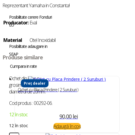
Reprezentant Yamaha in Constanta!
Posibilitate cerere Fonduri
Producator:
Eval
EU
Material
Otel Inoxidabil
Posibilitate adaugare in
SEAP
Produse similare
Cumpara in rate
Ochet din inox cu
Preț dealer
grosimea de 6mm si
Ochet cu Placa Prindere ( 2 Suruburi )
diametrul de 20mm.
Cod produs : 00292-06.
12 în stoc
90,00
lei
12 în stoc
Adaugă în coș