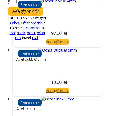
Cantitate
Preț dealer
Ochet
Piulita
Ochet Inox ø14mm
Adaugă în coș
6
SKU:
90005573
Categorii:
mm
Ocheți
,
Oferte Speciale
(
Etichete:
accesorii barca
,
Ø
97,00
lei
eval
,
nautic
,
ochet
,
ochet
20
inox
Brand:
Eval
mm
Adaugă în coș
)
Preț dealer
Ochet Dublu Ø 5mm
10,00
lei
Adaugă în coș
Preț dealer
Ochet Inox 5 mm