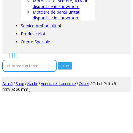
Motociclete, scutere, ATV-uri
disponibile in showroom
Motoare de barcă unitati
disponibile in showroom
Service Ambarcatiuni
Produse Noi
Oferte Speciale


Caută
după:
Acasă
/
Shop
/
Nautic
/
Andocare și ancorare
/
Ocheți
/ Ochet Piulita 6
mm ( Ø 20 mm )