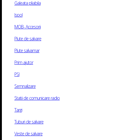
Galeata pliabila
Politica de Confidentialitate
Ispol
Politica Cookie
ANPC
MOB- Accesorii
Solutionarea Online a Litigiilor
Plute de salvare
Plute salvamar
Prim ajutor
Program
PSI
Luni – Marti: 08:30 – 16:30
Semnalizare
Miercuri – Vineri: 08:30 – 16:30
Statii de comunicare radio
Sambata: Inchis
Targi
Duminica: Inchis
Tuburi de salvare
Veste de salvare