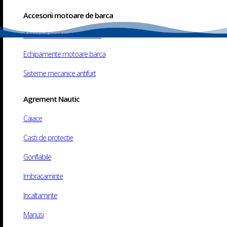
Accesorii motoare de barca
Accesorii motoare de barca
Echipamente motoare barca
Sisteme mecanice antifurt
Copyright © 2025 Motoshop. All rights reserved.
Web
design
​
Agrement Nautic
Caiace
Casti de protectie
Gonflabile
Imbracaminte
Incaltaminte
Manusi