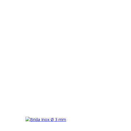
rca
,
brida inox
,
eval
,
nautic
Brand:
Eval
nic si Livrare din Stoc! Motociclete, Motoare de Barca, ATV-uri, Consuma