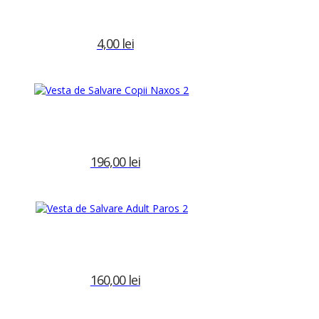
4,00
lei
Adaugă în coș
 barca
,
brida inox
,
eval
,
nautic
Brand:
196,00
lei
Adaugă în coș
160,00
lei
Adaugă în coș