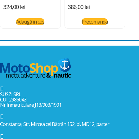
324,00
lei
386,00
lei
Adaugă în coș
Precomanda

SUSZI SRL
CUI. 2986043
Nr Inmatriculare J13/903/1991

Constanta, Str. Mircea cel Bătrân 152, bl. MD12, parter
