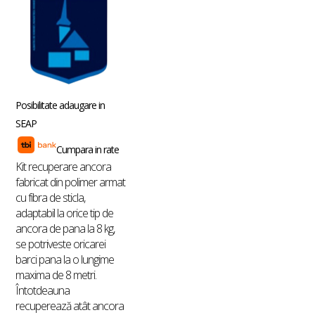
Posibilitate adaugare in
SEAP
Cumpara in rate
Kit recuperare ancora
f
abricat din polimer armat
cu fibra de sticla,
adaptabil la orice tip de
ancora de pana la 8 kg,
se potriveste oricarei
barci pana la o lungime
maxima de 8 metri.
Întotdeauna
recuperează atât ancora