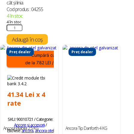
cât și linia.
Cod produs : 04255
4 în stoc
4 în stoc
Cantitate
Kit
Recuperare
Adaugă în coș
Ancora
Preț dealer
Preț dealer
Cumpără cu
de la 7.82 LEI / lună
41.34 Lei x 4
rate
SKU:
90010721
Categorie:
Ancore și accesorii
Ancora Pliabila 2.5 KG
Ancora Tip Danforth 4 KG
Etichete:
ancora
,
ancora otel