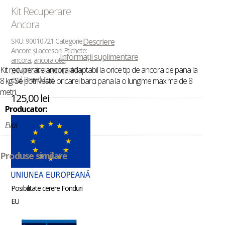
Kit Recuperare
Ancora
SKU:
90010721
Categorie:
Descriere
Ancore și accesorii
Etichete:
Informații suplimentare
ancora
,
ancora otel
Kit recuperare ancora adaptabil la orice tip de ancora de pana la
galvanizat
,
ancora pliabila
,
eval
Brand:
Eval
8 kg. Se potriveste oricarei barci pana la o lungime maxima de 8
metri.
125,00
lei
Producator:
Eval
Produse similare
Posibilitate cerere Fonduri
EU