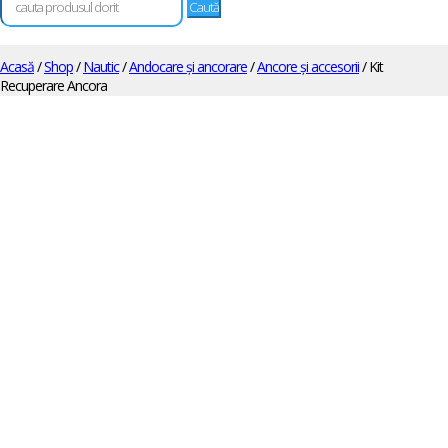
după:
Acasă
/
Shop
/
Nautic
/
Andocare și ancorare
/
Ancore și accesorii
/ Kit
Recuperare Ancora