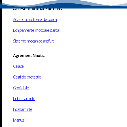
Accesorii motoare de barca
Accesorii motoare de barca
Echipamente motoare barca
Copyright © 2025 Motoshop. All rights reserved.
Web
design
​
Sisteme mecanice antifurt
Agrement Nautic
Caiace
Casti de protectie
Gonflabile
Imbracaminte
Incaltaminte
Manusi