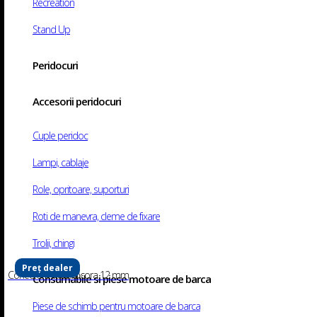
Recreation
Stand Up
Peridocuri
Accesorii peridocuri
Ancora Tip Grapnel 8 KG
SKU:
90009376
Categorii:
Ancore și accesorii
,
Oferte Speciale
Etichete
Cuple peridoc
galvanizat
,
eval
Brand:
Eval
Descriere
Informații suplimentare
Lampi, cablaje
Cumpara produse de la motoshop si Beneficiezi de Transport, Suport Teh
184,00
lei
Producator:
Eval
Role, opritoare, suporturi
Material
Otel Galvanizat
Produse similare
Roti de manevra, cleme de fixare
Posibilitate cerere Fonduri EU
Trolii, chingi
Posibilitate adaugare in SEAP
Preț dealer
Conector Pliabil Ancora 12 mm
Consumabile si piese motoare de barca
Cumpara in rate
Ancoră de tip grapnel. Greutate 8kg.
Piese de schimb pentru motoare de barca