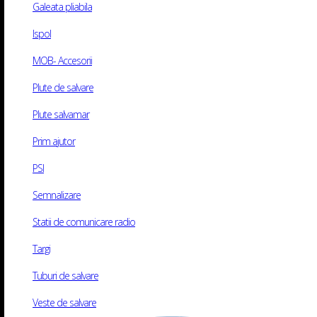
Politica Cookie
Galeata pliabila
ANPC
Ispol
Solutionarea Online a Litigiilor
MOB- Accesorii
Plute de salvare
Plute salvamar
Program
Prim ajutor
Luni – Marti: 08:30 – 16:30
PSI
Miercuri – Vineri: 08:30 – 16:30
Semnalizare
Sambata: Inchis
Statii de comunicare radio
Duminica: Inchis
Targi
Tuburi de salvare
Veste de salvare