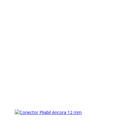
:
ancora
,
ancora grapnel
,
ancora otel
nic si Livrare din Stoc! Reprezentant Yamaha in Constanta!