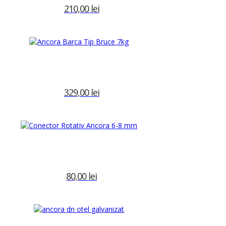
210,00
lei
Adaugă în coș
329,00
lei
Adaugă în coș
ete:
ancora
,
ancora grapnel
,
ancora
80,00
lei
Precomanda