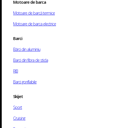
Motoare de barca
Motociclete
ATV-uri
Motoare de barcă termice
Service motoare barca
Motoare de barca electrice
Service moto
Barci
Contact
Bărci din aluminiu
Acasă
/
Shop
/
Nautic
/
Andocare și ancorare
/
Ancore și accesorii
/ Ancora Tip Gr
Barci din fibra de sticla
RIB
Barci gonflabile
Skijet
Sport
Cruising