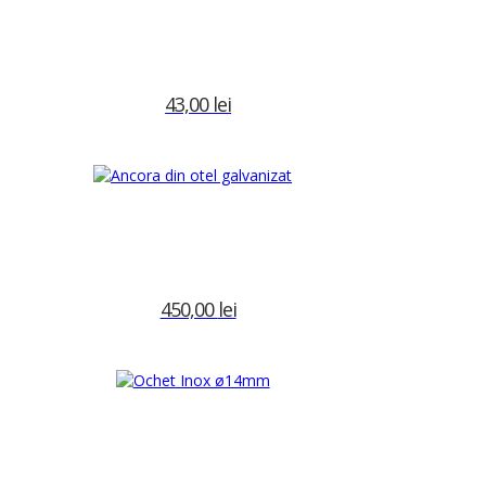
43,00
lei
Adaugă în coș
peciale
Etichete:
ancora
,
ancora otel
450,00
lei
Adaugă în coș