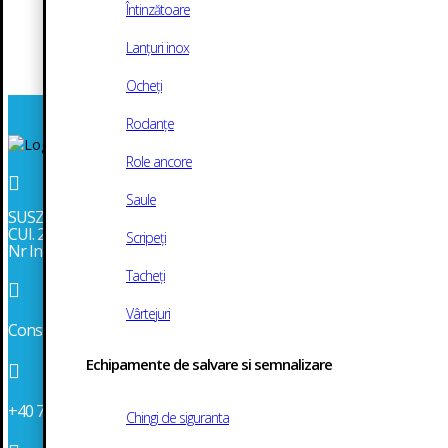
Întinzătoare
Pachet Revizie
Lanțuri inox
Motor 50-60-
380,00
70 CP
Ocheți
lei
Rodanțe
Role ancore

Saule
SUSZI SRL
CUI. 2986043
Scripeți
Nr Inmatriculare J13/903/1991
Tacheți

Vârtejuri
Constanta, Str. Mircea cel Bătrân 152, bl. MD12, parter
Echipamente de salvare si semnalizare

+40 745 349 205
Chingi de siguranta