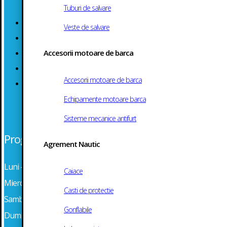
Tuburi de salvare
Termeni si Conditii
Veste de salvare
Politica de Confidentialitate
Accesorii motoare de barca
Politica Cookie
ANPC
Accesorii motoare de barca
Solutionarea Online a Litigiilor
Echipamente motoare barca
Sisteme mecanice antifurt
Program
Agrement Nautic
Luni – Marti: 08:30 – 16:30
Caiace
Miercuri – Vineri: 08:30 – 16:30
Casti de protectie
Sambata: Inchis
Gonflabile
Duminica: Inchis