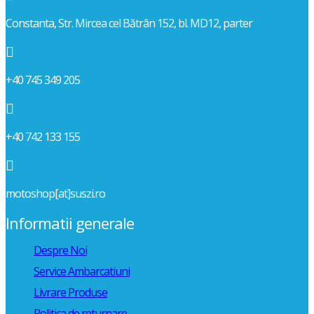
Constanta, Str. Mircea cel Bătrân 152, bl. MD12, parter

+40 745 349 205

+40 742 133 155

motoshop[at]suszi.ro
Informatii generale
Despre Noi
Service Ambarcatiuni
Livrare Produse
Politica de returnare