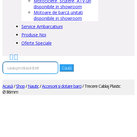
Motociclete, scutere, ATV-uri
disponibile in showroom
Motoare de barcă unitati
disponibile in showroom
Service Ambarcatiuni
Produse Noi
Oferte Speciale


Caută
după:
Acasă
/
Shop
/
Nautic
/
Accesorii si dotare barci
/ Trecere Cablaj Plastic
Ø 86mm