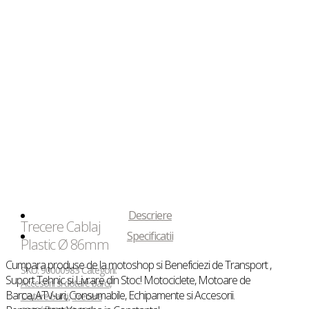
Descriere
Trecere Cablaj
Specificatii
Plastic Ø 86mm
Cumpara produse de la motoshop si Beneficiezi de Transport ,
SKU:
90000983
Categorii:
Suport Tehnic si Livrare din Stoc! Motociclete, Motoare de
Accesorii si dotare barci
,
Barca, ATV-uri, Consumabile, Echipamente si Accesorii.
Dotare barci
,
Trecere