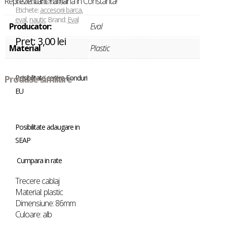
coca/ Drenare apa
Reprezentant Yamaha in Constanta!
Etichete:
accesorii barca
,
eval
,
nautic
Brand:
Eval
Producator:
Eval
Pret:
3,00
lei
Material
Plastic
Posibilitate cerere Fonduri
Produse similare
EU
Posibilitate adaugare in
SEAP
Cumpara in rate
Trecere cablaj
Material: plastic
Dimensiune: 86mm
Culoare: alb