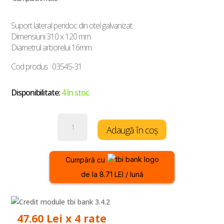
Suport lateral peridoc din otel galvanizat.
Dimensiuni 310 x 120 mm.
Diametrul arborelui 16mm.
Cod produs : 03545-31
Disponibilitate:
4 în stoc
Cantitate
Adaugă în coș
Suport
Lateral
Peridoc
Cumpără cu
L310mm
de la 8.71 LEI / lună
x
H120mm
47.60 Lei x 4 rate