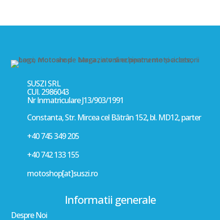
SUSZI SRL
CUI. 2986043
Nr Inmatriculare J13/903/1991
Constanta, Str. Mircea cel Bătrân 152, bl. MD12, parter
+40 745 349 205
+40 742 133 155
motoshop[at]suszi.ro
Informatii generale
Despre Noi