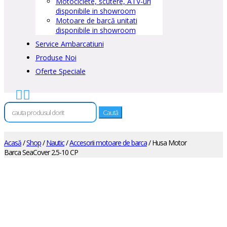
Motociclete, scutere, ATV-uri
disponibile in showroom
Motoare de barcă unitati
disponibile in showroom
Service Ambarcatiuni
Produse Noi
Oferte Speciale


Caută
după:
Acasă
/
Shop
/
Nautic
/
Accesorii motoare de barca
/ Husa Motor
Barca SeaCover 2.5-10 CP