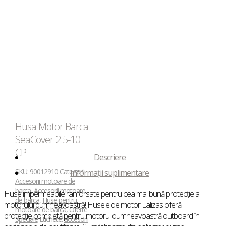
Husa Motor Barca
SeaCover 2.5-10
CP
Descriere
SKU:
90012910
Categorii:
Informații suplimentare
Accesorii motoare de
barca
,
Accesorii motoare
Huse impermeabile ranforsate pentru cea mai bună protecție a
de barca
,
Huse pentru
motorului dumneavoastră! Husele de motor Lalizas oferă
motoare de barca
,
Oferte
protecție completă pentru motorul dumneavoastră outboard în
Speciale
Etichete:
accesorii