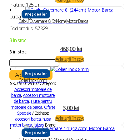
Inaltime: 125 cm
Preț dealer
Culoarea gri.
Cablu Guvernare 8′ (244cm) Motor Barca
Cod produs : 57329
3 în stoc
468,00
lei
3 în stoc
Adaugă în coș
Cantitate
Husa
Motor
Preț dealer
Adaugă în coș
Barca
Colier Inox 8mm
SKU:
90012910
Categorii:
SeaCover
Accesorii motoare de
2.5-
barca
,
Accesorii motoare
10
de barca
,
Huse pentru
CP
3,00
lei
motoare de barca
,
Oferte
Speciale
Etichete:
Adaugă în coș
accesorii barca
,
husa
motor barca
,
lalizas
Brand:
Lalizas
Preț dealer
Cablu Guvernare 14′ (427cm) Motor Barca