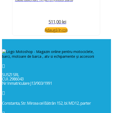
511,00
lei
Adaugă în coș

SUSZI SRL
CUI. 2986043
Nr Inmatriculare J13/903/1991

Constanta, Str. Mircea cel Bătrân 152, bl. MD12, parter