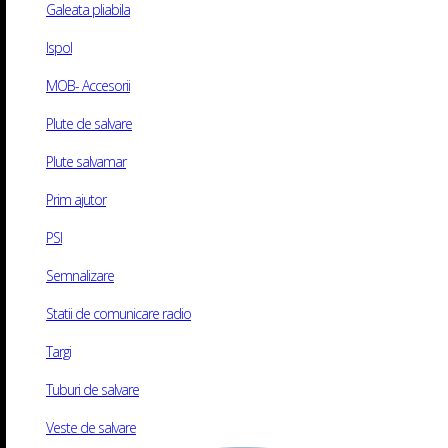
Politica Cookie
Galeata pliabila
ANPC
Ispol
Solutionarea Online a Litigiilor
MOB- Accesorii
Plute de salvare
Plute salvamar
Program
Prim ajutor
Luni – Marti: 08:30 – 16:30
PSI
Miercuri – Vineri: 08:30 – 16:30
Semnalizare
Sambata: Inchis
Statii de comunicare radio
Duminica: Inchis
Targi
Tuburi de salvare
Veste de salvare