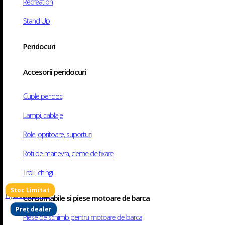
Recreation
Stand Up
Peridocuri
Accesorii peridocuri
Conector (Mufa) Mama Yamaha
SKU:
90008407
Categorii:
Conectori/ Mufe alimentare
,
Echipamente 
Cuple peridoc
alimentare
Brand:
Eval
Descriere
Informații suplimentare
Lampi, cablaje
Cumpara produse de la motoshop si Beneficiezi de Transport, Suport Teh
16,00
lei
Producator:
Eval
Role, opritoare, suporturi
Material
Plastic
Produse similare
Roti de manevra, cleme de fixare
Posibilitate cerere Fonduri EU
Trolii, chingi
Posibilitate adaugare in SEAP
Hydrofoil Ultrafix
Consumabile si piese motoare de barca
Cumpara in rate
Preț dealer
Conector mama pentru motor de barca Yamaha.
Piese de schimb pentru motoare de barca