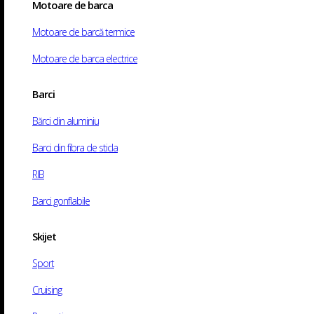
Motoare de barca
Motociclete
ATV-uri
Motoare de barcă termice
Service motoare barca
Motoare de barca electrice
Service moto
Barci
Contact
Bărci din aluminiu
Acasă
/
Shop
/
Nautic
/
Accesorii motoare de barca
/
Echipamente motoare barc
Barci din fibra de sticla
RIB
Barci gonflabile
Skijet
Sport
Cruising