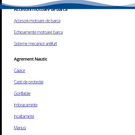
Accesorii motoare de barca
Accesorii motoare de barca
Echipamente motoare barca
Copyright © 2025 Motoshop. All rights reserved.
Web
design
​
Sisteme mecanice antifurt
Agrement Nautic
Caiace
Casti de protectie
Gonflabile
Imbracaminte
Incaltaminte
Manusi
va rugam asteptati