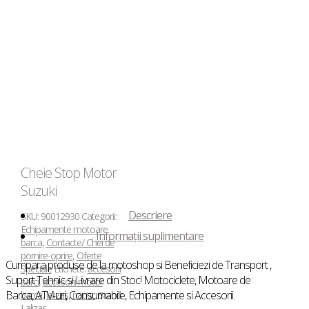
Cheie Stop Motor
Suzuki
Descriere
SKU:
90012930
Categorii:
Echipamente motoare
Informații suplimentare
barca
,
Contacte/ Chei de
pornire-oprire
,
Oferte
Cumpara produse de la motoshop si Beneficiezi de Transport ,
Speciale
Etichete:
accesorii
Suport Tehnic si Livrare din Stoc! Motociclete, Motoare de
barci
,
accesorii motor
Barca, ATV-uri, Consumabile, Echipamente si Accesorii.
barca
,
lalizas
,
nautic
Brand:
Lalizas