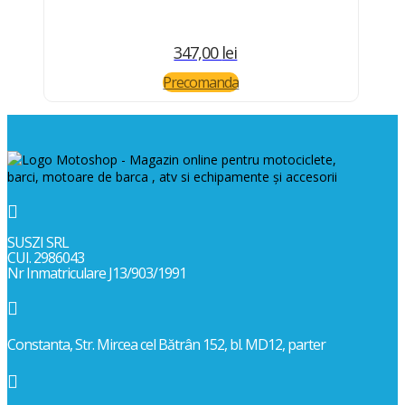
347,00
lei
Precomanda

SUSZI SRL
CUI. 2986043
Nr Inmatriculare J13/903/1991

Constanta, Str. Mircea cel Bătrân 152, bl. MD12, parter
