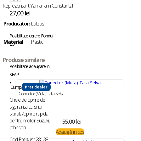
Reprezentant Yamaha in Constanta!
27,00
lei
Producator:
Lalizas
Posibilitate cerere Fonduri
Material
Plastic
EU
Produse similare
Posibilitate adaugare in
SEAP
Cumpara in rate
Preț dealer
Conector (Mufa) Tata Selva
Cheie de oprire de
siguranta cu snur
spirala/oprire rapida
pentru motor Suzuki,
55,00
lei
Johnson.
Adaugă în coș
Cod Produs : 28138