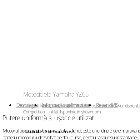
Motocicleta Yamaha YZ65
Descriere
Informații suplimentare
Recenzii (0)
Categorii:
Moto
,
Motociclete
,
Motociclete, scutere, ATV-uri disponi
Competition
,
Unități disponibile în showroom
Putere uniformă și ușor de utilizat
Motorul puternic de 65 cmc, răcit cu lichid, este unul dintre cele mai avan
Posibilitate cerere Fonduri EU
carterul motorului, dezvoltat pentru curse, pentru răspunsul instantaneu 