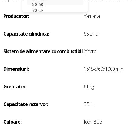
Producator:
Yamaha
Capacitate cilindrica:
65 cmc
Sistem de alimentare cu combustibil
injectie
Dimensiuni:
1615x760x1000 mm
Greutate:
61 kg
Capacitate rezervor:
3.5 L
Culoare:
Icon Blue