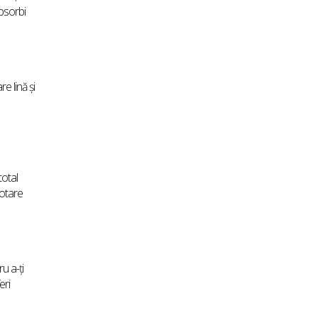
absorbi
e lină și
total
dotare
u a-ți
eri