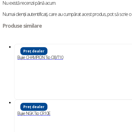
Nu există recenzii până acum.
Numai clienții autentificați, care au cumpărat acest produs, pot să scrie o
Produse similare
Preț dealer
Bujie CHAMPION Tip CJ8/T10
Preț dealer
Bujie NGK Tip CR10E