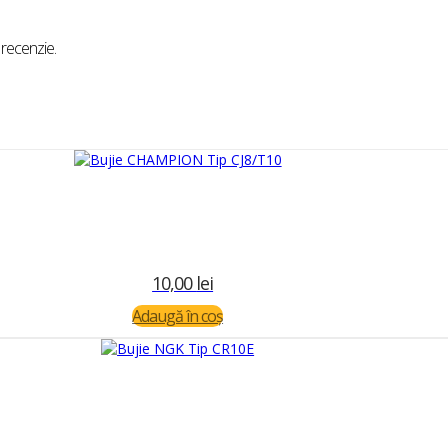
 recenzie.
10,00
lei
Adaugă în coș