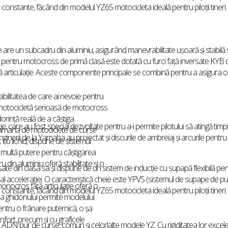
constante, făcând din modelul YZ65 motocicleta ideală pentru piloții tineri.
re un subcadru din aluminiu, asigurând manevrabilitate ușoară și stabilă și 
tă pentru motocross de primă clasă este dotată cu furci față inversate KYB 
ră articulație. Aceste componente principale se combină pentru a asigura o
abilitatea de care ai nevoie pentru
 o motocicletă serioasă de motocross
orință reală de a câștiga.
, care au fost special dezvoltate pentru a-i permite pilotului să atingă timpi
 Yamaha de motociclete de curse
inerii de la Yamaha au proiectat și discurile de ambreiaj și arcurile pentru
 cu lichid, dispune de sistemul
multă putere pentru câștigarea
u din aluminiu oferă stabilitate și o
sate din clasa sa și dispune de un sistem de inducție cu supapă flexibilă pe
al accelerației. O caracteristică cheie este YPVS (sistemul de supape de p
monocros fără articulație oferă o
constante, făcând din modelul YZ65 motocicleta ideală pentru piloții tineri.
lă a ghidonului permite modelului
entru o frânare puternică, o șa
nfort, precum și cu graficele
 ADN pur de curse, comun și celorlalte modele YZ. Cu rigiditatea lor excele