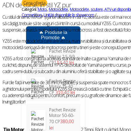
Cere oferta
ADN de curse, în stil YZ pur
Categorii:
Moto
,
Motociclete
,
Motociclete, scutere, ATV-uri disponi
Competition
,
Unități disponibile în showroom
Cu stilul dinamic MXGP și jante albastre în stil YZ, acesta este cel mai re
să câștigi, trebuie să te asiguri că intri în cursă cu modelul YZ65. Cu motorul
suspensie, această motocicletă pentru motocross a fost dezvoltată folo
🔥 Produse la
Promoție 🔥
YZ65 este motocicleta care are viteza, manevrabilitatea și durabilitatea de
motocicletă serioasă de motocross pentru tineri și este concepută pentru f
Pachet Revizie
Motor 2.5-9.9
YZ65 a fost construită la aceleași standarde înalte ca gama Yamaha de mo
114,40 lei
CP
cu lichid, dispune de sistemul YPVS dezvoltat de Yamaha pentru curse, pen
cadru semi-dublu și subcadru din aluminiu oferă stabilitate și o agilitate s
Pachet Revizie
Furcile față inversate de 36 mm, reglabile, și suspensia spate monocros fără
Motor 15-40
a ghidonului permite modelului YZ65 să crească odată cu tine. Echipată cu
310,40 lei
CP
cu aderență ridicată pentru confort, precum și cu graficele dinamice ale fa
învingătorilor!
Pachet Revizie
Motor 50-60-
380,00
70 CP
lei
Tip Motor
2 Timpi, Răcit cu lichid, Mo