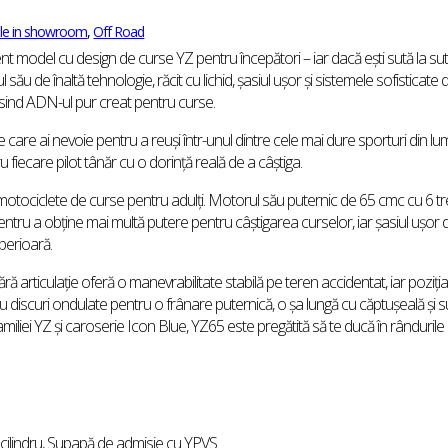
bile in showroom
,
Off Road
cent model cu design de curse YZ pentru începători – iar dacă ești sută la su
 său de înaltă tehnologie, răcit cu lichid, șasiul ușor și sistemele sofisticate 
sind ADN-ul pur creat pentru curse.
 care ai nevoie pentru a reuși într-unul dintre cele mai dure sporturi din lu
iecare pilot tânăr cu o dorință reală de a câștiga.
tociclete de curse pentru adulți. Motorul său puternic de 65 cmc cu 6 tre
tru a obține mai multă putere pentru câștigarea curselor, iar șasiul ușor d
uperioară.
 articulație oferă o manevrabilitate stabilă pe teren accidentat, iar poziția
 discuri ondulate pentru o frânare puternică, o șa lungă cu căptușeală și s
miliei YZ și caroserie Icon Blue, YZ65 este pregătită să te ducă în rândurile
nocilindru, Supapă de admisie cu YPVS