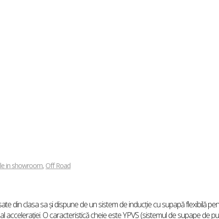
bile in showroom
,
Off Road
sate din clasa sa și dispune de un sistem de inducție cu supapă flexibilă pe
al accelerației. O caracteristică cheie este YPVS (sistemul de supape de p