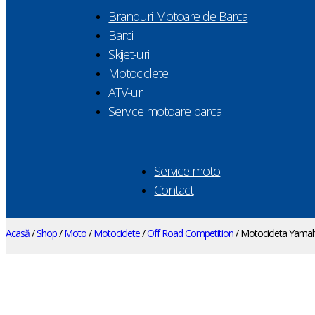
Branduri Motoare de Barca
Barci
Skijet-uri
Motociclete
ATV-uri
Service motoare barca
Service moto
Contact
Acasă
/
Shop
/
Moto
/
Motociclete
/
Off Road Competition
/ Motocicleta Yama