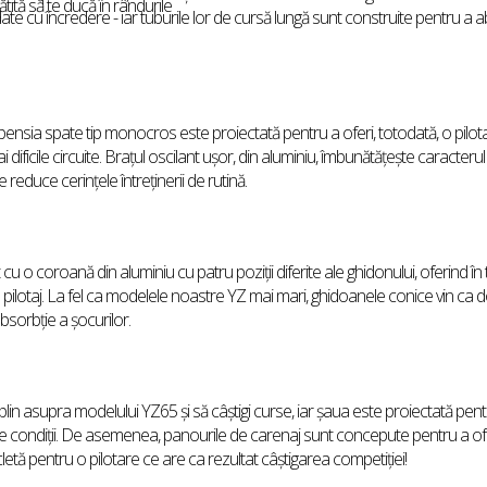
tită să te ducă în rândurile
date cu încredere - iar tuburile lor de cursă lungă sunt construite pentru a 
pensia spate tip monocros este proiectată pentru a oferi, totodată, o pilotar
ai dificile circuite. Brațul oscilant ușor, din aluminiu, îmbunătățește caracterul
 reduce cerințele întreținerii de rutină.
 cu o coroană din aluminiu cu patru poziții diferite ale ghidonului, oferind în 
de pilotaj. La fel ca modelele noastre YZ mai mari, ghidoanele conice vin ca 
absorbție a șocurilor.
plin asupra modelului YZ65 și să câștigi curse, iar șaua este proiectată pentr
ie de condiții. De asemenea, panourile de carenaj sunt concepute pentru a of
letă pentru o pilotare ce are ca rezultat câștigarea competiției!