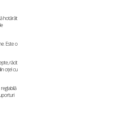
tă hotărât
de
me. Este o
pte, răcit
in oțel cu
 reglabilă
uporturi