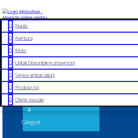
3
Nautic

3
Aventura

3
Moto

Caută
după:
3
Unitati Disponibile in showroom


Service ambarcatiuni

+40745 349 205
Sales
& Support
Produse noi



Oferte speciale

a
Categorii