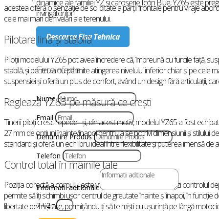
dinamice ale familiei YZ și caroserie Icon Blue, YZ65 este pregă
acestea oferă o senzație de soliditate a părții frontale pentru viraje abor
învingătorilor!
cele mai mari denivelări ale terenului.
Descarca Fisa Tehnica
Pilotare lină și stabilă
Piloții modelului YZ65 pot avea încredere că, împreună cu furcile față, sus
Cere oferta
stabilă, și pentru a nu permite atingerea nivelului inferior chiar și pe cele m
suspensiei și oferă un plus de confort, având un design fără articulații, care
Nume
Reglează YZ65 pe măsură ce crești
Email
Tinerii piloți cresc repede - și, din acest motiv, modelul YZ65 a fost echipat
27 mm de opțiuni înainte/înapoi pentru a se potrivi dimensiunii și stilului 
Denumire Produs
standard și oferă un echilibru ideal între flexibilitate și puterea imensă de 
Telefon
Control total în mâinile tale
Poziția corectă a corpului este vitală dacă dorești să păstrezi controlul de
Informatii aditionale
permite să îți schimbi ușor centrul de greutate înainte și înapoi, în funcț
7 + 2
=
libertate de mișcare, permițându-ți să te miști cu ușurință pe lângă motocic