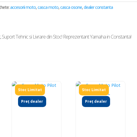
chete:
accesorii moto
,
casca moto
,
casca osone
,
dealer constanta
Suport Tehnic si Livrare din Stoc! Reprezentant Yamaha in Constanta!
Preț dealer
Preț dealer