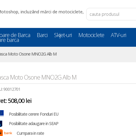
oare de Barca
Barci
Skijet-uri
Motociclete
ATV-uri
are barca
asca Moto Osone MNO2G Alb M
asca Moto Osone MNO2G Alb M
U:
90012701
et:
508,00
lei
Posibilitate cerere Fonduri EU
Posibilitate adaugare in SEAP
Cumpara in rate