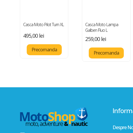
Casca Moto Pilot Turn XL
Casca Moto Lampa
Galben Fluo L
495,00
lei
259,00
lei
Precomanda
Precomanda
Informa
Despre No