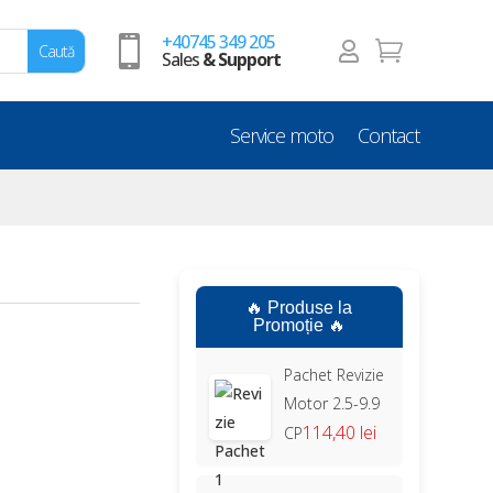
+40745 349 205



Sales
& Support
Service moto
Contact
🔥 Produse la
Promoție 🔥
Pachet Revizie
Motor 2.5-9.9
114,40 lei
CP