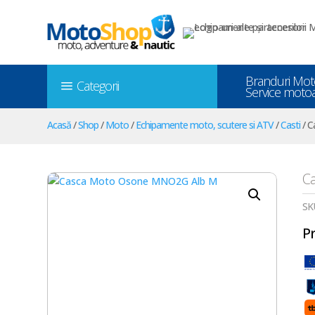
Branduri Mot
Categorii
a
Service moto
Acasă
/
Shop
/
Moto
/
Echipamente moto, scutere si ATV
/
Casti
/ C
C
SK
Pr