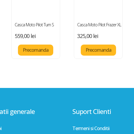
Casca Moto Pilot Turn S
Casca Moto Pilot Frazer XL
559,00
lei
325,00
lei
Precomanda
Precomanda
tii generale
Suport Clienti
i
Termeni si Conditii