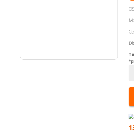
OS
Ma
Co
Di
Te
*p
Can
Ca
Mo
Os
M
Alb
M
1