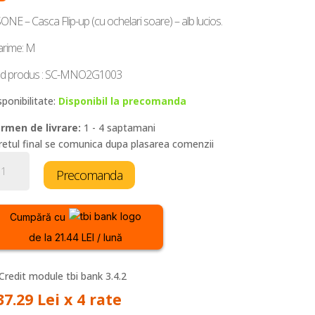
ONE – Casca Flip-up (cu ochelari soare) – alb lucios.
rime: M
d produs : SC-MNO2G1003
sponibilitate:
Disponibil la precomanda
rmen de livrare:
1 - 4 saptamani
retul final se comunica dupa plasarea comenzii
titate
Precomanda
sca
to
one
Cumpără cu
NO2G
de la 21.44 LEI / lună
37.29 Lei x 4 rate