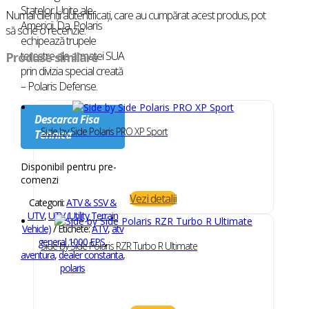
Statelor Unite ale
Numai clienții autentificați, care au cumpărat acest produs, pot
Americii. Da, Polaris
să scrie o recenzie.
echipează trupele
terestre ale armatei SUA
Produse similare
prin divizia special creată
– Polaris Defense.
Descarca Fisa
Side by Side Polaris PRO XP Sport
Tehnica
Disponibil pentru pre-
comenzi
Vezi detalii
Categorii:
ATV & SSV &
UTV
,
UTV (Utility Terrain
Vehicle)
Etichete:
ATV
,
atv
general 1000 EPS
,
Side by Side Polaris RZR Turbo R Ultimate
aventura
,
dealer constanta
,
polaris