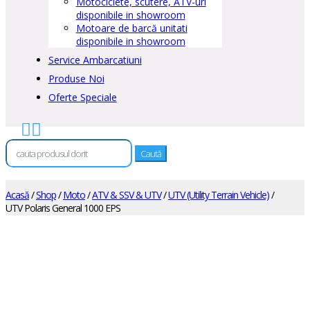
Motociclete, scutere, ATV-uri
disponibile in showroom
Motoare de barcă unitati
disponibile in showroom
Service Ambarcatiuni
Produse Noi
Oferte Speciale


Caută
după:
Acasă
/
Shop
/
Moto
/
ATV & SSV & UTV
/
UTV (Utility Terrain Vehicle)
/
UTV Polaris General 1000 EPS