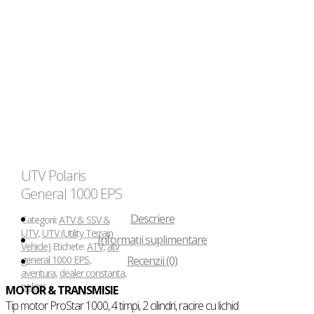
UTV Polaris
General 1000 EPS
Descriere
Categorii:
ATV & SSV &
UTV
,
UTV (Utility Terrain
Informații suplimentare
Vehicle)
Etichete:
ATV
,
atv
general 1000 EPS
,
Recenzii (0)
aventura
,
dealer constanta
,
polaris
MOTOR & TRANSMISIE
Tip motor ProStar 1000, 4 timpi, 2 cilindri, racire cu lichid