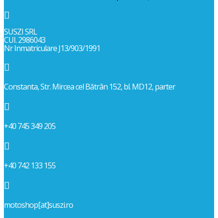

SUSZI SRL
CUI. 2986043
Nr Inmatriculare J13/903/1991

Constanta, Str. Mircea cel Bătrân 152, bl. MD12, parter

+40 745 349 205

+40 742 133 155

motoshop[at]suszi.ro