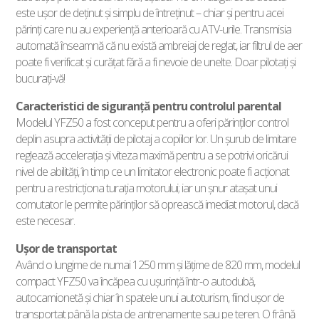
este uşor de deţinut şi simplu de întreţinut – chiar şi pentru acei
părinţi care nu au experienţă anterioară cu ATV-urile. Transmisia
automată înseamnă că nu există ambreiaj de reglat, iar filtrul de aer
poate fi verificat şi curăţat fără a fi nevoie de unelte. Doar pilotaţi şi
bucuraţi-vă!
Caracteristici de siguranţă pentru controlul parental
Modelul YFZ50 a fost conceput pentru a oferi părinţilor control
deplin asupra activităţii de pilotaj a copiilor lor. Un şurub de limitare
reglează acceleraţia şi viteza maximă pentru a se potrivi oricărui
nivel de abilităţi, în timp ce un limitator electronic poate fi acţionat
pentru a restricţiona turaţia motorului; iar un şnur ataşat unui
comutator le permite părinţilor să oprească imediat motorul, dacă
este necesar.
Uşor de transportat
Având o lungime de numai 1250 mm şi lăţime de 820 mm, modelul
compact YFZ50 va încăpea cu uşurinţă într-o autodubă,
autocamionetă şi chiar în spatele unui autoturism, fiind uşor de
transportat până la pista de antrenamente sau pe teren. O frână