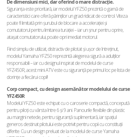
De dimensiuni mici, dar oferind o mare distracţie.
Siguranţa este prioritară, iar modelul YFZ50 prezintă o gamă de
caracteristici care oferă părinţilor un grad ridicat de control. Viteza
poate fi limitată prin şurubul de blocare a acceleraţiei şi
comutatorul pentru limitarea turaţiei – iar un şnur pentru oprire,
ataşat comutatorului, poate opri imediat motorul.
Fiind simplu de utilizat, distractiv de pilotat şi uşor de întreţinut,
modelul Yamaha YFZ50 reprezintă alegerea sigură a adulţilor
responsabili – iar cu designul inspirat de modelul de curse
YFZ450R, acest mini ATV este cu siguranţă pe primul loc pe lista de
dorinţe a fiecărui copil!
Corp compact, cu design asemănător modelului de curse
YFZ450R
Modelul YFZ50 este echipat cu o caroserie compactă, concepută
pentru piloţi cu vârsta între 6 şi 9 ani. Panourile flexibile din plastic
au margini netede, pentru siguranţă suplimentară, iar spaţiul
generos destinat pilotului este potrivit pentru copii cu constituţii
diferite. Cu un design preluat de la modelul de curse Yamaha