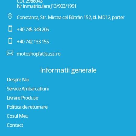
CUI. 2986043
Nr Inmatriculare J13/903/1991

Constanta, Str. Mircea cel Bătrân 152, bl. MD12, parter

+40 745 349 205

+40 742 133 155

motoshop[at]suszi.ro
Informatii generale
Despre Noi
Service Ambarcatiuni
Livrare Produse
Politica de returnare
Cosul Meu
Contact