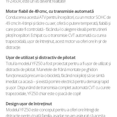
YFZ450R, este un vis devenit realitate!
Motor fiabil de 49 cmc, cu transmisie automată
Conducerea acestui ATV pentru începători, cu un motor SOHC de
49 cmc în 4 timpi şi răcire cu aer, oferă o putere temperată, fiabilă şi
care poate fi controlată - făcându-l o alegere ideală pentru tinerii
piloţi începători. Echipat cu o transmisie CVT automată cu curea
trapezoidală, uşor de întreţinut, acest motor va oferi ore în şir de
distracţie.
Uşor de utilizat şi distractiv de pilotat
Totul la modelul YFZ50 a fost proiectat pentru a fi uşor de utilizat şi
distractiv de pilotat. Manetele de frână montate pe ghidon
funcţionează precum la o bicicletă, făcând noii piloţi să se simtă
imediat ca acasă – şi există pornire electrică pentru demaraj rapid
şi uşor. Dispunând de transmisia complet automată CVT cu curele
trapezoidale, YFZ50 chiar este o joacă de copii!
Design uşor de întreţinut
Modelul YFZ50 este conceput pentru a oferi ore întregi de
distracţie pentru toată familia, aşadar ne-am asigurat că acesta