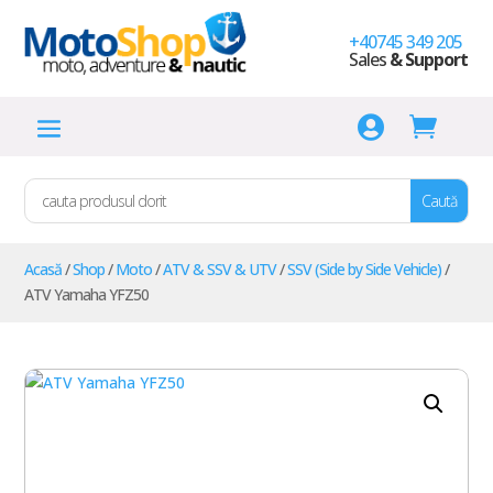
+40745 349 205
Sales
& Support


Acasă
/
Shop
/
Moto
/
ATV & SSV & UTV
/
SSV (Side by Side Vehicle)
/
ATV Yamaha YFZ50