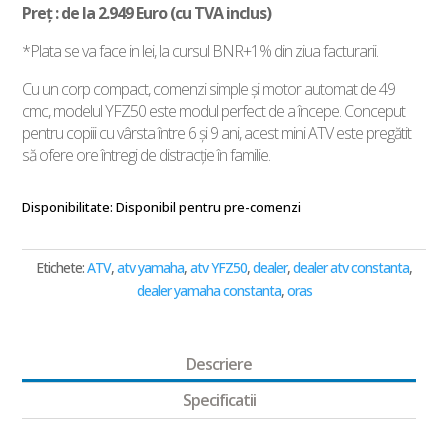
Preț : de la 2.949 Euro (cu TVA inclus)
*Plata se va face in lei, la cursul BNR+1% din ziua facturarii.
Cu un corp compact, comenzi simple şi motor automat de 49
cmc, modelul YFZ50 este modul perfect de a începe. Conceput
pentru copiii cu vârsta între 6 şi 9 ani, acest mini ATV este pregătit
să ofere ore întregi de distracţie în familie.
Disponibilitate:
Disponibil pentru pre-comenzi
Etichete:
ATV
,
atv yamaha
,
atv YFZ50
,
dealer
,
dealer atv constanta
,
dealer yamaha constanta
,
oras
Descriere
Specificatii