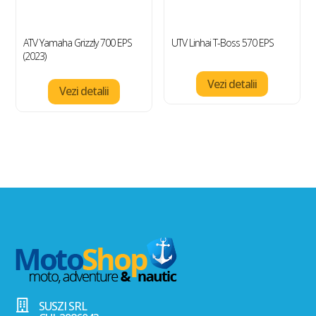
ATV Yamaha Grizzly 700 EPS
UTV Linhai T-Boss 570 EPS
(2023)
Vezi detalii
Vezi detalii

SUSZI SRL