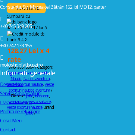
Vesta
Constanta, Str. Mircea cel Bătrân 152, bl. MD12, parter
de
Precomanda
Salvare
Cumpără cu

Jobe
Neopren
+40 745 349 205
de la 20.16 LEI / lună
Copii
Rosu

+
+40 742 133 155
Negru
128.27 Lei x 4
128

rate
motoshop[at]suszi.ro
SKU:
90013504
Categorii:
Informatii generale
Agrement Nautic
,
Aventura
,
Nautic
,
Nautic aventura
,
Despre Noi
Veste sporturi nautice
,
Veste
sporturi nautice aventura
Service Ambarcatiuni
Etichete:
jobe
,
neopren
,
vesta copii
,
vesta salvare
,
Livrare Produse
vesta sporturi nautice
Brand:
Politica de returnare
Jobe
Cosul Meu
Contact