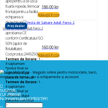
apei pentru a se usca
foarte repede, fermoar
186,00
lei
frontal pentru a facilita
Adaugă în coș
echiparea si
dezechiparea.
Preț dealer
Beneficiaza de
Vesta de Salvare Adult Paros 2
aprobarea CE
conform Certificatului ISO
50N (ajutor de
160,00
lei
flotabilitate).
Cod produs:244925005
Adaugă în coș
Termen de livrare:
1 -
4 saptamani
*pretul final se
comunica dupa
plasarea comenzii
Termen de livrare:
1 -

4 saptamani
SUSZI SRL
*pretul final se
CUI. 2986043
comunica dupa
Nr Inmatriculare J13/903/1991
plasarea comenzii
Cantitate
