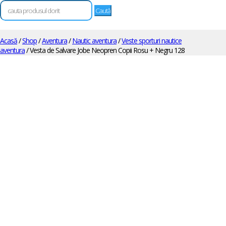
Caută
după:
Acasă
/
Shop
/
Aventura
/
Nautic aventura
/
Veste sporturi nautice
aventura
/ Vesta de Salvare Jobe Neopren Copii Rosu + Negru 128