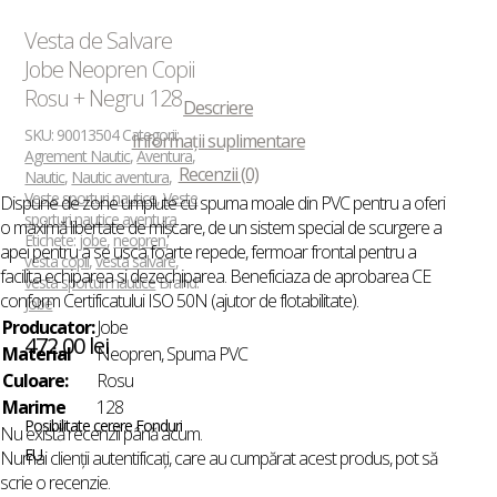
Vesta de Salvare
Jobe Neopren Copii
Rosu + Negru 128
Descriere
SKU:
90013504
Categorii:
Informații suplimentare
Agrement Nautic
,
Aventura
,
Recenzii (0)
Nautic
,
Nautic aventura
,
Veste sporturi nautice
,
Veste
Dispune de zone umplute cu spuma moale din PVC pentru a oferi
sporturi nautice aventura
o maximă libertate de mișcare, de un sistem special de scurgere a
Etichete:
jobe
,
neopren
,
apei pentru a se usca foarte repede, fermoar frontal pentru a
vesta copii
,
vesta salvare
,
facilita echiparea si dezechiparea. Beneficiaza de aprobarea CE
vesta sporturi nautice
Brand:
conform Certificatului ISO 50N (ajutor de flotabilitate).
Jobe
Producator:
Jobe
472,00
lei
Material
Neopren, Spuma PVC
Culoare:
Rosu
Marime
128
Posibilitate cerere Fonduri
Nu există recenzii până acum.
EU
Numai clienții autentificați, care au cumpărat acest produs, pot să
scrie o recenzie.