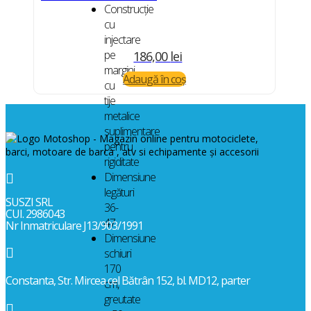
Construcţie
cu
injectare
pe
186,00
lei
margini,
Adaugă în coș
cu
tije
metalice
suplimentare
pentru
rigiditate
Dimensiune

legături
SUSZI SRL
36-
CUI. 2986043
47
Nr Inmatriculare J13/903/1991
Dimensiune

schiuri
170
Constanta, Str. Mircea cel Bătrân 152, bl. MD12, parter
cm,
greutate
