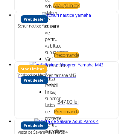
Adaugă în coș
schi
slalom
de
Preț dealer
culoare
Schiuri nautice Yamaha
vie,
pentru
vizibilitate
suplimentară
Precomanda
Vârf
confortabil
şi
Încălțăminte Neopren Yamaha M43
călcâi
Preț dealer
reglabil
Finisaj
superior
347,00
lei
lucios
de
Precomanda
protecţie,
pentru
Preț dealer
durabilitate
Vesta de Salvare Adult Paros 4