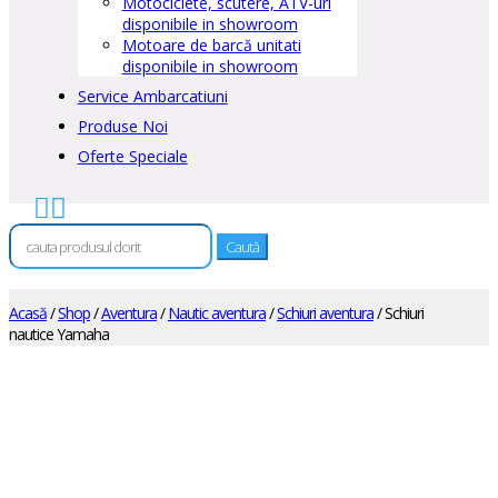
Motociclete, scutere, ATV-uri
disponibile in showroom
Motoare de barcă unitati
disponibile in showroom
Service Ambarcatiuni
Produse Noi
Oferte Speciale


Caută
după:
Acasă
/
Shop
/
Aventura
/
Nautic aventura
/
Schiuri aventura
/ Schiuri
nautice Yamaha