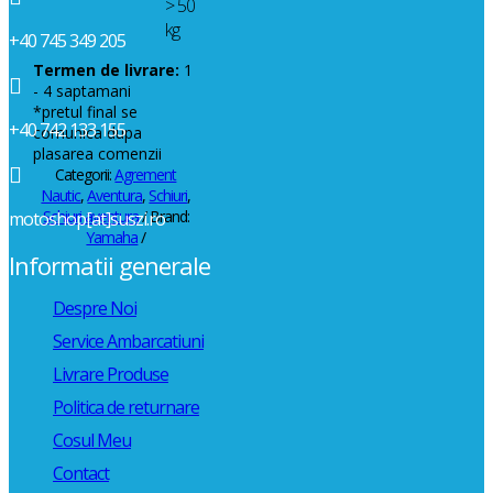
> 50
kg
+40 745 349 205
Termen de livrare:
1

- 4 saptamani
*pretul final se
+40 742 133 155
comunica dupa
plasarea comenzii

Categorii:
Agrement
Nautic
,
Aventura
,
Schiuri
,
Schiuri aventura
Brand:
motoshop[at]suszi.ro
Yamaha
Informatii generale
Despre Noi
Service Ambarcatiuni
Livrare Produse
Politica de returnare
Cosul Meu
Contact