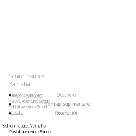
Schiuri nautice
Yamaha
Descriere
Categorii:
Agrement
Nautic
,
Aventura
,
Schiuri
,
Informații suplimentare
Schiuri aventura
Brand:
Yamaha
Recenzii (0)
Schiuri nautice Yamaha
Posibilitate cerere Fonduri