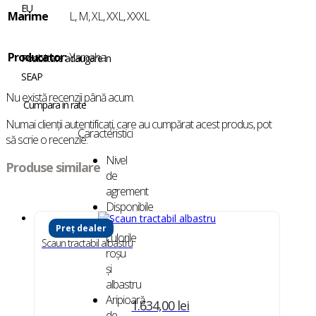
EU
Marime
L, M, XL, XXL, XXXL
Producator:
Yamaha
Posibilitate adaugare in
SEAP
Nu există recenzii până acum.
Cumpara in rate
Numai clienții autentificați, care au cumpărat acest produs, pot
Caracteristici
să scrie o recenzie.
Nivel
Produse similare
de
agrement
Disponibile
în
Preț dealer
culorile
Scaun tractabil albastru
roşu
şi
albastru
Aripioară
1.634,00
lei
de