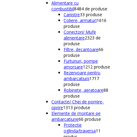
Alimentare cu
combustibil
84
84 de produse
Canistre
3
3 produse
Coliere, armaturi
16
16
produse
Conectori/ Mufe
alimentare
23
23 de
produse
Filtre, decantoare
6
6
produse
Furtunuri, pompe
amorsare
12
12 produse
Rezervoare pentru
ambarcatiuni
17
17
produse
Robinete, aeratoare
8
8
produse
Contacte/ Chei de pornire-
oprire
13
13 produse
Elemente de montare pe
ambarcatiune
6
6 produse
Protectie
oglinda/traversa
1
1
produs