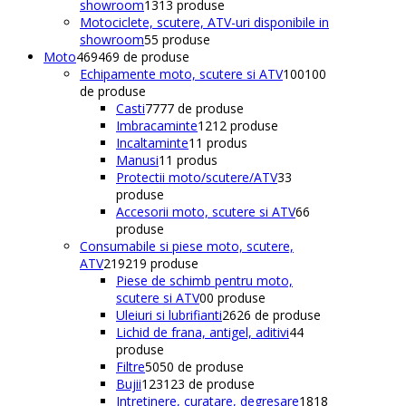
showroom
13
13 produse
Motociclete, scutere, ATV-uri disponibile in
showroom
5
5 produse
Moto
469
469 de produse
Echipamente moto, scutere si ATV
100
100
de produse
Casti
77
77 de produse
Imbracaminte
12
12 produse
Incaltaminte
1
1 produs
Manusi
1
1 produs
Protectii moto/scutere/ATV
3
3
produse
Accesorii moto, scutere si ATV
6
6
produse
Consumabile si piese moto, scutere,
ATV
219
219 produse
Piese de schimb pentru moto,
scutere si ATV
0
0 produse
Uleiuri si lubrifianti
26
26 de produse
Lichid de frana, antigel, aditivi
4
4
produse
Filtre
50
50 de produse
Bujii
123
123 de produse
Intretinere, curatare, degresare
18
18