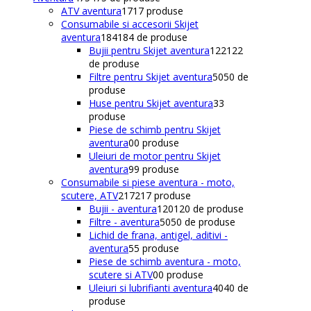
ATV aventura
17
17 produse
Consumabile si accesorii Skijet
aventura
184
184 de produse
Bujii pentru Skijet aventura
122
122
de produse
Filtre pentru Skijet aventura
50
50 de
produse
Huse pentru Skijet aventura
3
3
produse
Piese de schimb pentru Skijet
aventura
0
0 produse
Uleiuri de motor pentru Skijet
aventura
9
9 produse
Consumabile si piese aventura - moto,
scutere, ATV
217
217 produse
Bujii - aventura
120
120 de produse
Filtre - aventura
50
50 de produse
Lichid de frana, antigel, aditivi -
aventura
5
5 produse
Piese de schimb aventura - moto,
scutere si ATV
0
0 produse
Uleiuri si lubrifianti aventura
40
40 de
produse