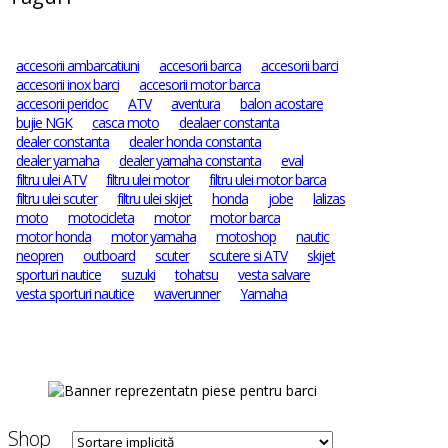
accesorii ambarcatiuni
accesorii barca
accesorii barci
accesorii inox barci
accesorii motor barca
accesorii peridoc
ATV
aventura
balon acostare
bujie NGK
casca moto
dealaer constanta
dealer constanta
dealer honda constanta
dealer yamaha
dealer yamaha constanta
eval
filtru ulei ATV
filtru ulei motor
filtru ulei motor barca
filtru ulei scuter
filtru ulei skijet
honda
jobe
lalizas
moto
motocicleta
motor
motor barca
motor honda
motor yamaha
motoshop
nautic
neopren
outboard
scuter
scutere si ATV
skijet
sporturi nautice
suzuki
tohatsu
vesta salvare
vesta sporturi nautice
waverunner
Yamaha
Shop