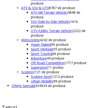
produse
ATV & SSV & UTV
87
87 de produse
ATV (All Terrain Vehicle)
48
48 de
produse
SSV (Side by Side Vehicle)
16
16
produse
UTV (Utility Terrain Vehicle)
22
22 de
produse
Motociclete
42
42 de produse
Hyper Naked
9
9 produse
Sport Heritage
5
5 produse
Sport Touring
6
6 produse
Adventure
4
4 produse
Off Road Competition
17
17 produse
Supersport
1
1 produs
Scutere
21
21 de produse
Scutere Sport
12
12 produse
Urban Mobility
9
9 produse
Oferte Speciale
934
934 de produse
Taguri