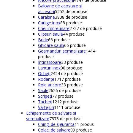
Ancore și accesorii
47
47 de produse
Baloane de acostare și
accesorii
52
52 de produse
Carabine
38
38 de produse
Carlige inox
8
8 produse
Chei împreunare
27
27 de produse
Clipsuri saulă
4
4 produse
Bride
6
6 produse
Ghidare saulă
6
6 produse
Geamanduri semnalizare
14
14
produse
Întinzătoare
3
3 produse
Lanțuri inox
0
0 produse
Ocheți
24
24 de produse
Rodanțe
17
17 produse
Role ancore
3
3 produse
Saule
26
26 de produse
Scripeți
7
7 produse
Tacheți
12
12 produse
Vârtejuri
11
11 produse
Echipamente de salvare si
semnalizare
73
73 de produse
Chingi de siguranta
1
1 produs
Colaci de salvare
9
9 produse