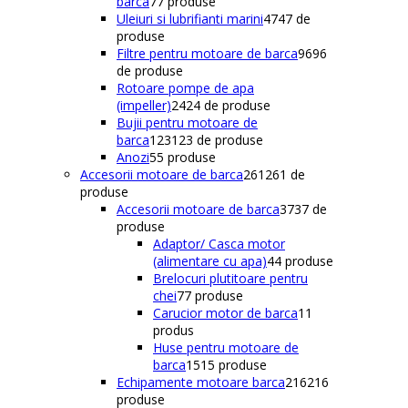
barca
7
7 produse
Uleiuri si lubrifianti marini
47
47 de
produse
Filtre pentru motoare de barca
96
96
de produse
Rotoare pompe de apa
(impeller)
24
24 de produse
Bujii pentru motoare de
barca
123
123 de produse
Anozi
5
5 produse
Accesorii motoare de barca
261
261 de
produse
Accesorii motoare de barca
37
37 de
produse
Adaptor/ Casca motor
(alimentare cu apa)
4
4 produse
Brelocuri plutitoare pentru
chei
7
7 produse
Carucior motor de barca
1
1
produs
Huse pentru motoare de
barca
15
15 produse
Echipamente motoare barca
216
216
produse