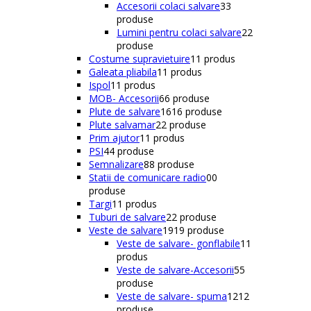
Accesorii colaci salvare
3
3
produse
Lumini pentru colaci salvare
2
2
produse
Costume supravietuire
1
1 produs
Galeata pliabila
1
1 produs
Ispol
1
1 produs
MOB- Accesorii
6
6 produse
Plute de salvare
16
16 produse
Plute salvamar
2
2 produse
Prim ajutor
1
1 produs
PSI
4
4 produse
Semnalizare
8
8 produse
Statii de comunicare radio
0
0
produse
Targi
1
1 produs
Tuburi de salvare
2
2 produse
Veste de salvare
19
19 produse
Veste de salvare- gonflabile
1
1
produs
Veste de salvare-Accesorii
5
5
produse
Veste de salvare- spuma
12
12
produse