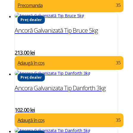
Precomanda
Preț dealer
Ancoră Galvanizată Tip Bruce 5kg
213,00
lei
Adaugă în coș
Preț dealer
Ancora Galvanizata Tip Danforth 3kg
102,00
lei
Adaugă în coș