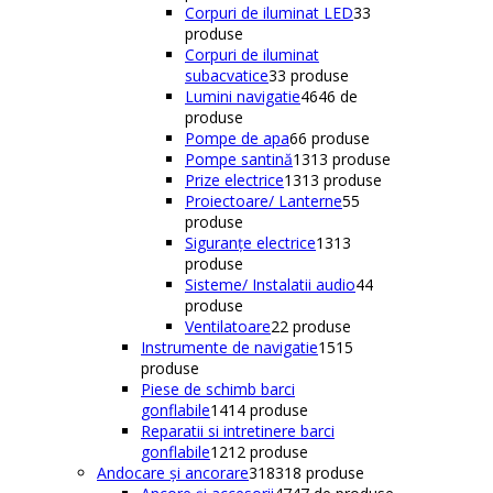
Corpuri de iluminat LED
3
3
produse
Corpuri de iluminat
subacvatice
3
3 produse
Lumini navigatie
46
46 de
produse
Pompe de apa
6
6 produse
Pompe santină
13
13 produse
Prize electrice
13
13 produse
Proiectoare/ Lanterne
5
5
produse
Siguranțe electrice
13
13
produse
Sisteme/ Instalatii audio
4
4
produse
Ventilatoare
2
2 produse
Instrumente de navigatie
15
15
produse
Piese de schimb barci
gonflabile
14
14 produse
Reparatii si intretinere barci
gonflabile
12
12 produse
Andocare și ancorare
318
318 produse