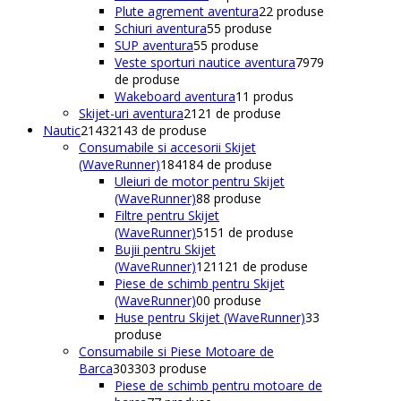
Plute agrement aventura
2
2 produse
Schiuri aventura
5
5 produse
SUP aventura
5
5 produse
Veste sporturi nautice aventura
79
79
de produse
Wakeboard aventura
1
1 produs
Skijet-uri aventura
21
21 de produse
Nautic
2143
2143 de produse
Consumabile si accesorii Skijet
(WaveRunner)
184
184 de produse
Uleiuri de motor pentru Skijet
(WaveRunner)
8
8 produse
Filtre pentru Skijet
(WaveRunner)
51
51 de produse
Bujii pentru Skijet
(WaveRunner)
121
121 de produse
Piese de schimb pentru Skijet
(WaveRunner)
0
0 produse
Huse pentru Skijet (WaveRunner)
3
3
produse
Consumabile si Piese Motoare de
Barca
303
303 produse
Piese de schimb pentru motoare de