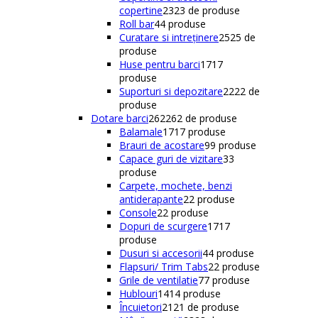
copertine
23
23 de produse
Roll bar
4
4 produse
Curatare si intreținere
25
25 de
produse
Huse pentru barci
17
17
produse
Suporturi si depozitare
22
22 de
produse
Dotare barci
262
262 de produse
Balamale
17
17 produse
Brauri de acostare
9
9 produse
Capace guri de vizitare
3
3
produse
Carpete, mochete, benzi
antiderapante
2
2 produse
Console
2
2 produse
Dopuri de scurgere
17
17
produse
Dusuri si accesorii
4
4 produse
Flapsuri/ Trim Tabs
2
2 produse
Grile de ventilatie
7
7 produse
Hublouri
14
14 produse
Încuietori
21
21 de produse