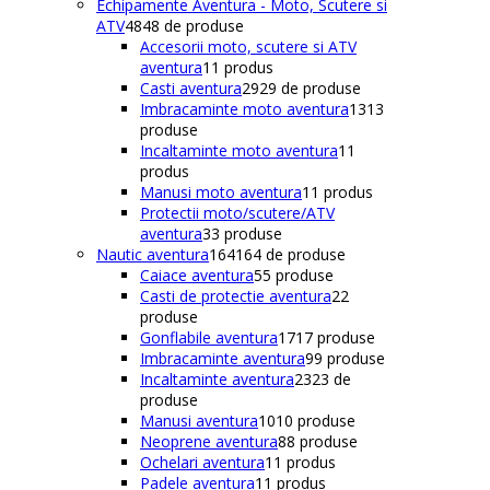
Echipamente Aventura - Moto, Scutere si
ATV
48
48 de produse
Accesorii moto, scutere si ATV
aventura
1
1 produs
Casti aventura
29
29 de produse
Imbracaminte moto aventura
13
13
produse
Incaltaminte moto aventura
1
1
produs
Manusi moto aventura
1
1 produs
Protectii moto/scutere/ATV
aventura
3
3 produse
Nautic aventura
164
164 de produse
Caiace aventura
5
5 produse
Casti de protectie aventura
2
2
produse
Gonflabile aventura
17
17 produse
Imbracaminte aventura
9
9 produse
Incaltaminte aventura
23
23 de
produse
Manusi aventura
10
10 produse
Neoprene aventura
8
8 produse
Ochelari aventura
1
1 produs
Padele aventura
1
1 produs