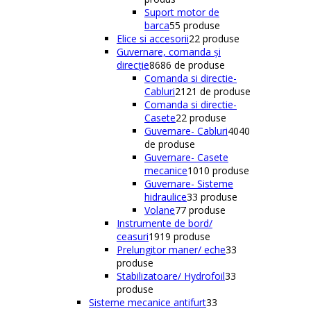
Suport motor de
barca
5
5 produse
Elice si accesorii
2
2 produse
Guvernare, comanda și
direcție
86
86 de produse
Comanda si directie-
Cabluri
21
21 de produse
Comanda si directie-
Casete
2
2 produse
Guvernare- Cabluri
40
40
de produse
Guvernare- Casete
mecanice
10
10 produse
Guvernare- Sisteme
hidraulice
3
3 produse
Volane
7
7 produse
Instrumente de bord/
ceasuri
19
19 produse
Prelungitor maner/ eche
3
3
produse
Stabilizatoare/ Hydrofoil
3
3
produse
Sisteme mecanice antifurt
3
3