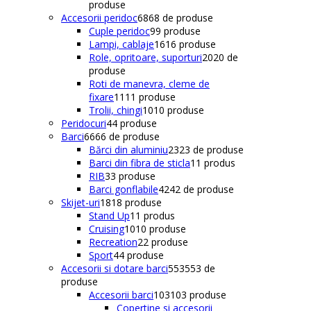
produse
Accesorii peridoc
68
68 de produse
Cuple peridoc
9
9 produse
Lampi, cablaje
16
16 produse
Role, opritoare, suporturi
20
20 de
produse
Roti de manevra, cleme de
fixare
11
11 produse
Trolii, chingi
10
10 produse
Peridocuri
4
4 produse
Barci
66
66 de produse
Bărci din aluminiu
23
23 de produse
Barci din fibra de sticla
1
1 produs
RIB
3
3 produse
Barci gonflabile
42
42 de produse
Skijet-uri
18
18 produse
Stand Up
1
1 produs
Cruising
10
10 produse
Recreation
2
2 produse
Sport
4
4 produse
Accesorii si dotare barci
553
553 de
produse
Accesorii barci
103
103 produse
Copertine si accesorii