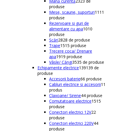
Mână curentă
23
23 de
produse
Mese, scaune, suporturi
11
11
produse
Rezervoare si guri de
alimentare cu apa
10
10
produse
Scări
28
28 de produse
Trape
15
15 produse
Trecere coca/ Drenare
apa
19
19 produse
Vâsle/ Căngi
35
35 de produse
Echipamente electrice
139
139 de
produse
Accesorii baterie
6
6 produse
Cabluri electrice si accesorii
1
1
produs
Claxoane/ Sirene
4
4 produse
Comutatoare electrice
15
15
produse
Conectori electrici 12V
2
2
produse
Conectori electrici 220V
4
4
produse