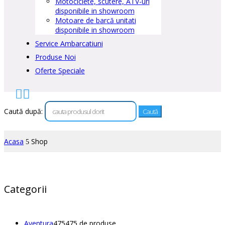
Motociclete, scutere, ATV-uri
disponibile in showroom
Motoare de barcă unitati
disponibile in showroom
Service Ambarcatiuni
Produse Noi
Oferte Speciale


Caută după:
Acasa
Shop
5
Categorii
Aventura
475
475 de produse