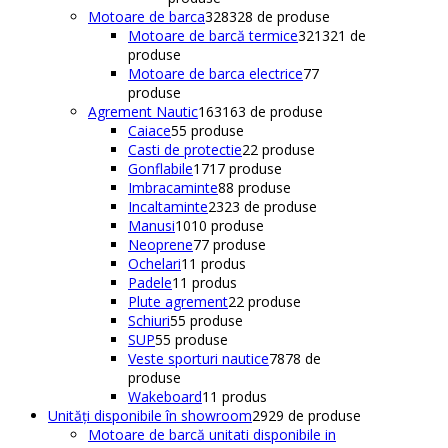
Motoare de barca
328
328 de produse
Motoare de barcă termice
321
321 de
produse
Motoare de barca electrice
7
7
produse
Agrement Nautic
163
163 de produse
Caiace
5
5 produse
Casti de protectie
2
2 produse
Gonflabile
17
17 produse
Imbracaminte
8
8 produse
Incaltaminte
23
23 de produse
Manusi
10
10 produse
Neoprene
7
7 produse
Ochelari
1
1 produs
Padele
1
1 produs
Plute agrement
2
2 produse
Schiuri
5
5 produse
SUP
5
5 produse
Veste sporturi nautice
78
78 de
produse
Wakeboard
1
1 produs
Unități disponibile în showroom
29
29 de produse
Motoare de barcă unitati disponibile in